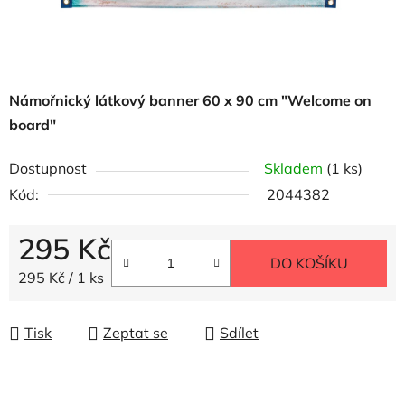
Námořnický látkový banner 60 x 90 cm "Welcome on
board"
Dostupnost
Skladem
(1 ks)
Kód:
2044382
295 Kč
DO KOŠÍKU
Měrná cena:
295 Kč / 1 ks
Tisk
Zeptat se
Sdílet