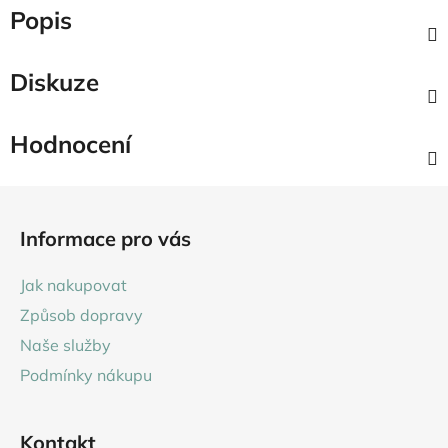
Popis
Diskuze
Hodnocení
Z
á
Informace pro vás
p
a
Jak nakupovat
t
Způsob dopravy
í
Naše služby
Podmínky nákupu
Kontakt