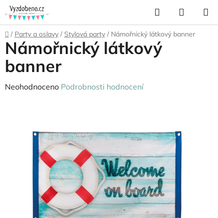
Přejít
Hledat
NÁKUP
na
KOŠÍK
obsah
Domů
/
Party a oslavy
/
Stylová party
/
Námořnický látkový banner
Námořnický látkový
banner
Průměrné
Neohodnoceno
Podrobnosti hodnocení
hodnocení
produktu
je
0,0
z
5
hvězdiček.