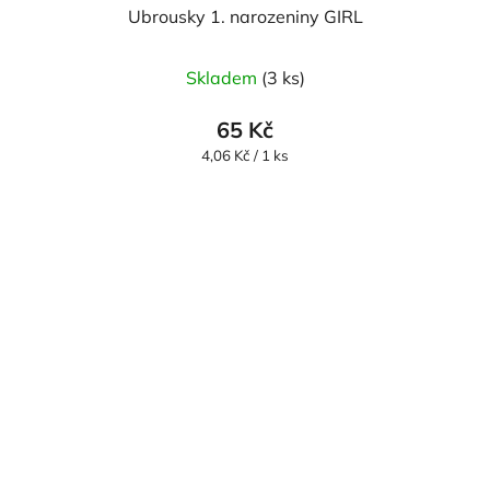
Ubrousky 1. narozeniny GIRL
Skladem
(3 ks)
65 Kč
Měrná
4,06 Kč / 1 ks
cena: