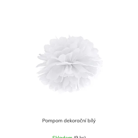
z
5
hvězdiček.
Pompom dekorační bílý
Skladem
(9 ks)