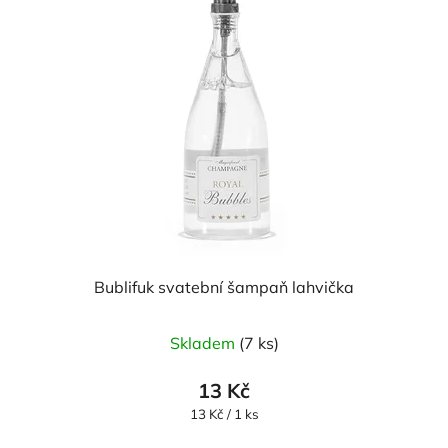
Bublifuk svatební šampaň lahvička
Průměrné
Skladem
(7 ks)
hodnocení
produktu
13 Kč
je
Měrná
13 Kč / 1 ks
cena:
4,0