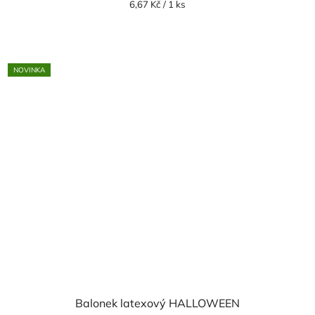
Měrná
6,67 Kč / 1 ks
cena:
NOVINKA
Balonek latexový HALLOWEEN