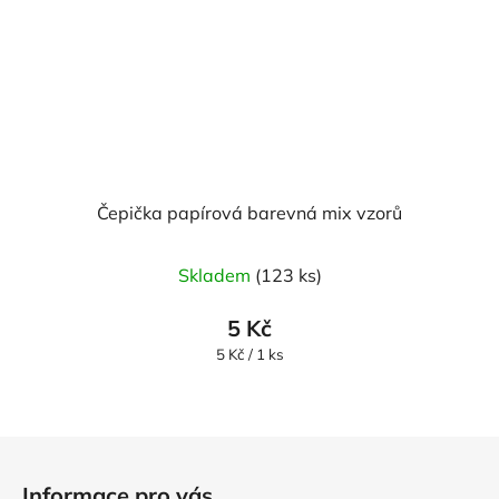
Čepička papírová barevná mix vzorů
Skladem
(123 ks)
5 Kč
Měrná
5 Kč / 1 ks
cena:
Z
á
Informace pro vás