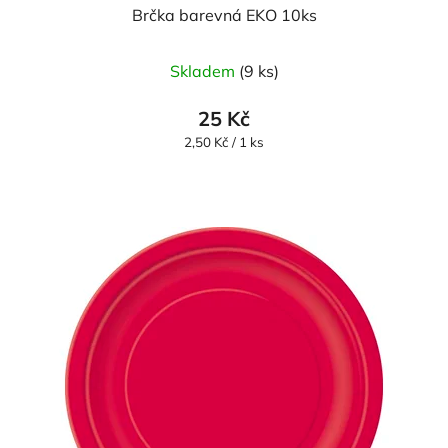
Brčka barevná EKO 10ks
Skladem
(9 ks)
25 Kč
Měrná
2,50 Kč / 1 ks
cena: