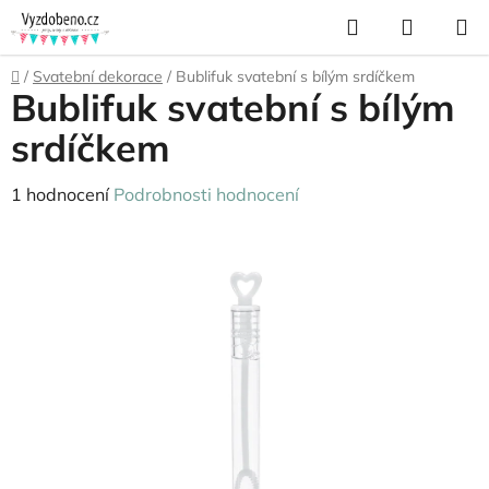
Přejít
Hledat
NÁKUP
na
KOŠÍK
obsah
Domů
/
Svatební dekorace
/
Bublifuk svatební s bílým srdíčkem
Bublifuk svatební s bílým
srdíčkem
Průměrné
1 hodnocení
Podrobnosti hodnocení
hodnocení
produktu
je
5,0
z
5
hvězdiček.