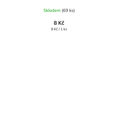
Skladem
(69 ks)
8 Kč
Měrná
8 Kč / 1 ks
cena: