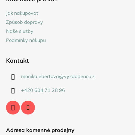
p
a
Jak nakupovat
t
Způsob dopravy
í
Naše služby
Podmínky nákupu
Kontakt
monika.ebertova
@
vyzdobeno.cz
+420 604 71 28 96
Adresa kamenné prodejny