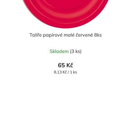
Talíře papírové malé červené 8ks
Skladem
(3 ks)
65 Kč
Měrná
8,13 Kč / 1 ks
cena: