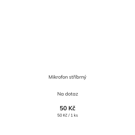
Mikrofon stříbrný
Na dotaz
50 Kč
Měrná
50 Kč / 1 ks
cena: