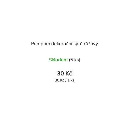
Pompom dekorační sytě růžový
Skladem
(5 ks)
30 Kč
Měrná
30 Kč / 1 ks
cena: