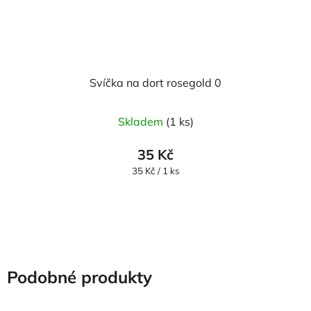
Svíčka na dort rosegold 0
Skladem
(1 ks)
35 Kč
Měrná
35 Kč / 1 ks
cena:
Podobné produkty