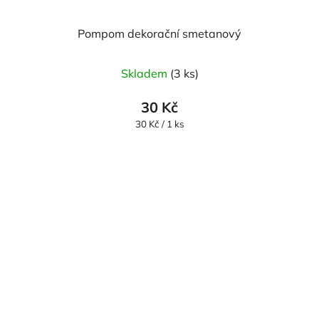
Pompom dekorační smetanový
Skladem
(3 ks)
30 Kč
Měrná
30 Kč / 1 ks
cena: