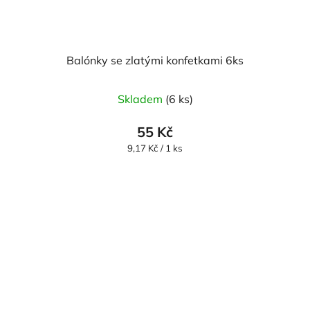
Balónky se zlatými konfetkami 6ks
Průměrné
Skladem
(6 ks)
hodnocení
produktu
55 Kč
je
Měrná
9,17 Kč / 1 ks
cena:
5,0
z
5
hvězdiček.