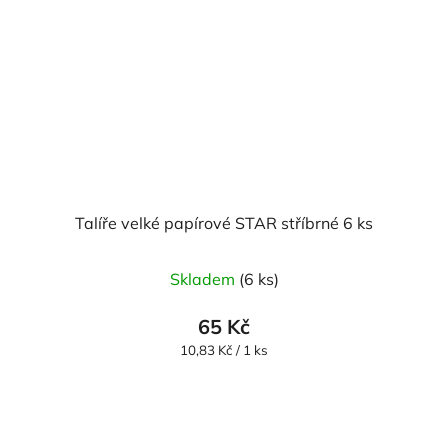
Talíře velké papírové STAR stříbrné 6 ks
Skladem
(6 ks)
65 Kč
Měrná
10,83 Kč / 1 ks
cena: