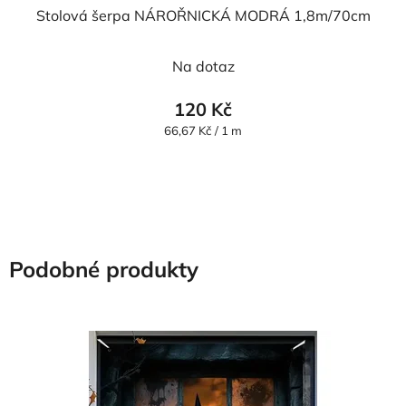
Stolová šerpa NÁROŘNICKÁ MODRÁ 1,8m/70cm
Na dotaz
120 Kč
Měrná
66,67 Kč / 1 m
cena:
Podobné produkty