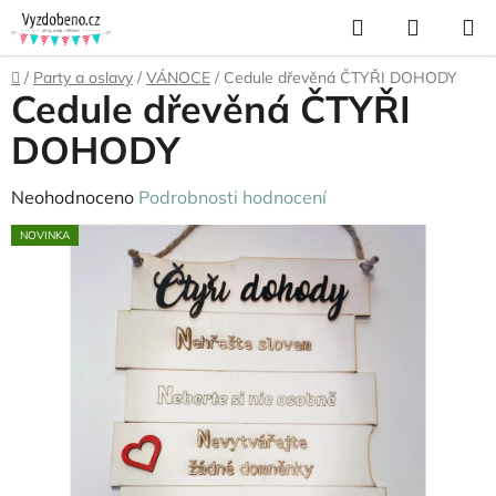
Přejít
Hledat
NÁKUP
na
KOŠÍK
obsah
Domů
/
Party a oslavy
/
VÁNOCE
/
Cedule dřevěná ČTYŘI DOHODY
Cedule dřevěná ČTYŘI
DOHODY
Průměrné
Neohodnoceno
Podrobnosti hodnocení
hodnocení
NOVINKA
produktu
je
0,0
z
5
hvězdiček.