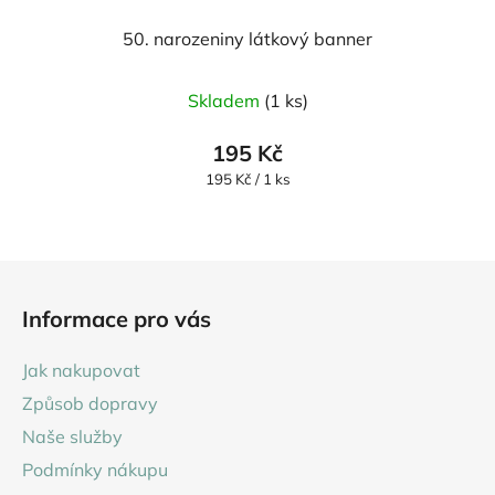
50. narozeniny látkový banner
Skladem
(1 ks)
195 Kč
Měrná
195 Kč / 1 ks
cena:
Z
á
Informace pro vás
p
a
Jak nakupovat
t
Způsob dopravy
í
Naše služby
Podmínky nákupu