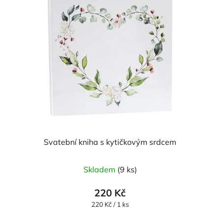
Svatební kniha s kytičkovým srdcem
Skladem
(9 ks)
220 Kč
Měrná
220 Kč / 1 ks
cena: