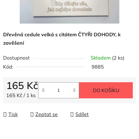
Dřevěná cedule velká s citátem ČTYŘI DOHODY, k
zavěšení
Dostupnost
Skladem
(2 ks)
Kód:
9885
165 Kč
DO KOŠÍKU
Měrná cena:
165 Kč / 1 ks
Tisk
Zeptat se
Sdílet