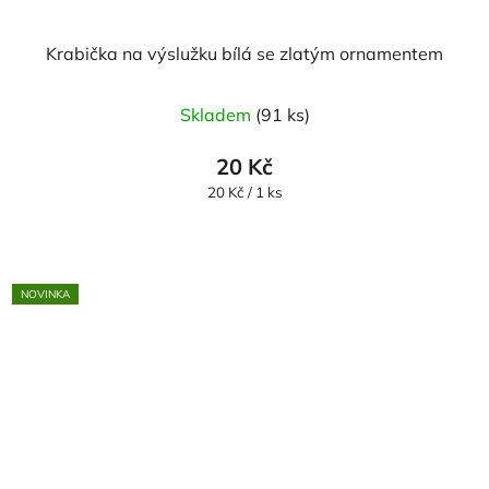
Krabička na výslužku bílá se zlatým ornamentem
Skladem
(91 ks)
20 Kč
Měrná
20 Kč / 1 ks
cena:
NOVINKA