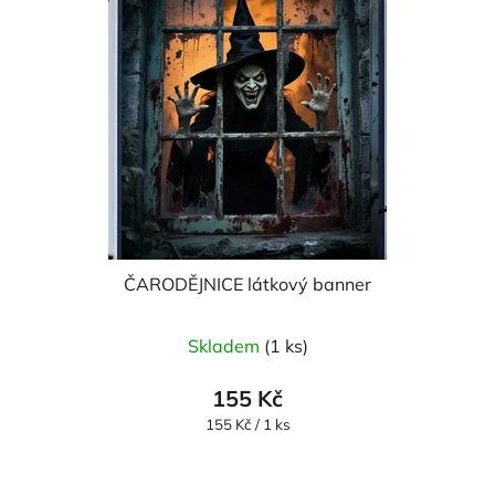
ČARODĚJNICE látkový banner
Skladem
(1 ks)
155 Kč
Měrná
155 Kč / 1 ks
cena: