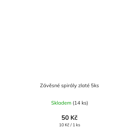
Závěsné spirály zlaté 5ks
Skladem
(14 ks)
50 Kč
Měrná
10 Kč / 1 ks
cena: