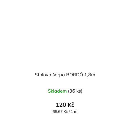
Stolová šerpa BORDÓ 1,8m
Skladem
(36 ks)
120 Kč
Měrná
66,67 Kč / 1 m
cena: