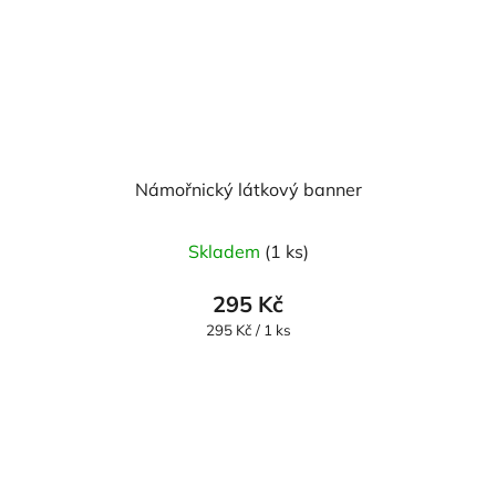
Námořnický látkový banner
Skladem
(1 ks)
295 Kč
Měrná
295 Kč / 1 ks
cena: