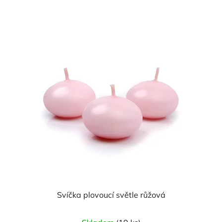
Svíčka plovoucí světle růžová
Průměrné