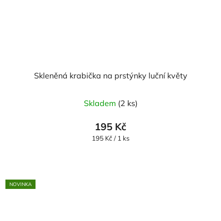
Skleněná krabička na prstýnky luční květy
Skladem
(2 ks)
195 Kč
Měrná
195 Kč / 1 ks
cena:
NOVINKA