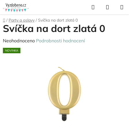
Přejít
Hledat
NÁKUP
na
KOŠÍK
obsah
Domů
/
Party a oslavy
/
Svíčka na dort zlatá 0
Svíčka na dort zlatá 0
Průměrné
Neohodnoceno
Podrobnosti hodnocení
hodnocení
NOVINKA
produktu
je
0,0
z
5
hvězdiček.