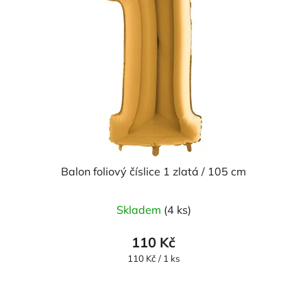
Balon foliový číslice 1 zlatá / 105 cm
Skladem
(4 ks)
110 Kč
Měrná
110 Kč / 1 ks
cena: