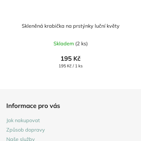
Skleněná krabička na prstýnky luční květy
Skladem
(2 ks)
195 Kč
Měrná
195 Kč / 1 ks
cena:
Z
á
Informace pro vás
p
a
Jak nakupovat
t
Způsob dopravy
í
Naše služby