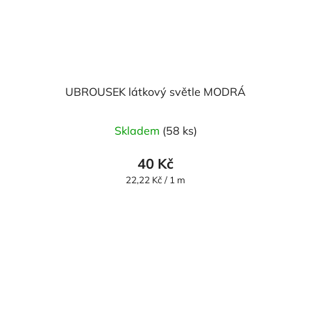
UBROUSEK látkový světle MODRÁ
Skladem
(58 ks)
40 Kč
Měrná
22,22 Kč / 1 m
cena: