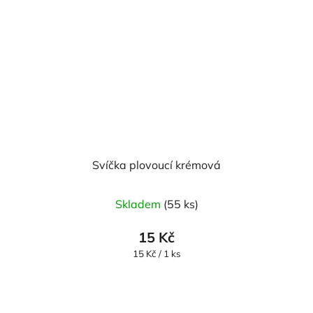
Svíčka plovoucí krémová
Průměrné
Skladem
(55 ks)
hodnocení
produktu
15 Kč
je
Měrná
15 Kč / 1 ks
cena:
5,0
z
5