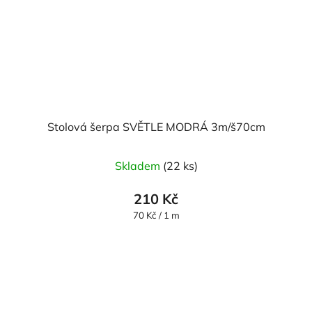
Stolová šerpa SVĚTLE MODRÁ 3m/š70cm
Průměrné
Skladem
(22 ks)
hodnocení
produktu
210 Kč
je
Měrná
70 Kč / 1 m
cena:
5,0
z
5
hvězdiček.