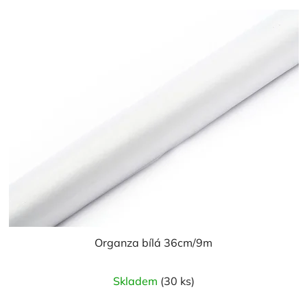
Organza bílá 36cm/9m
Průměrné
Skladem
(30 ks)
hodnocení
produktu