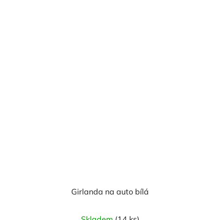
z
5
hvězdiček.
Girlanda na auto bílá
Průměrné
Skladem
(14 ks)