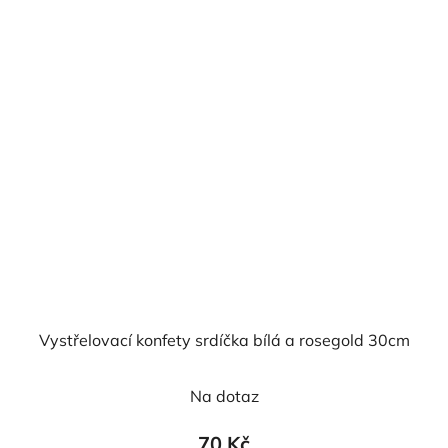
hvězdiček.
Vystřelovací konfety srdíčka bílá a rosegold 30cm
Na dotaz
70 Kč