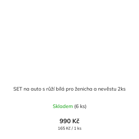
SET na auto s růží bílá pro ženicha a nevěstu 2ks
Průměrné
Skladem
(6 ks)
hodnocení
produktu
990 Kč
je
Měrná
165 Kč / 1 ks
cena:
5,0