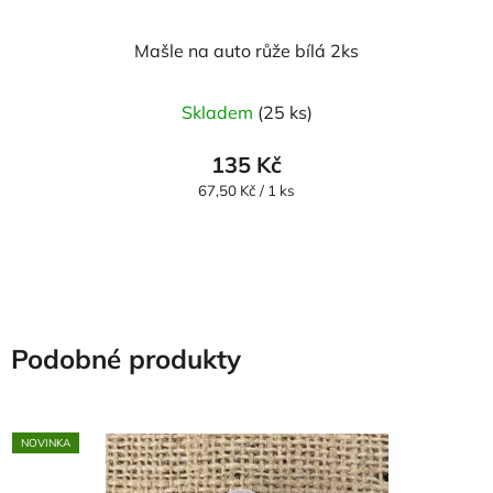
Mašle na auto růže bílá 2ks
Skladem
(25 ks)
135 Kč
Měrná
67,50 Kč / 1 ks
cena:
Podobné produkty
NOVINKA