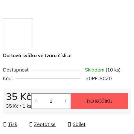
Dortová svíčka ve tvaru číslice
Dostupnost
Skladem
(10 ks)
Kód:
20PF-SCZ0
35 Kč
DO KOŠÍKU
Měrná cena:
35 Kč / 1 ks
Tisk
Zeptat se
Sdílet