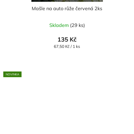
Mašle na auto růže červená 2ks
Skladem
(29 ks)
135 Kč
Měrná
67,50 Kč / 1 ks
cena:
NOVINKA