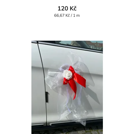
120 Kč
Měrná
66,67 Kč / 1 m
cena: