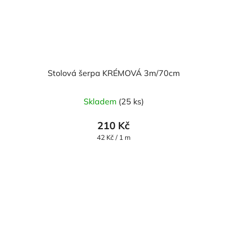
Stolová šerpa KRÉMOVÁ 3m/70cm
Skladem
(25 ks)
210 Kč
Měrná
42 Kč / 1 m
cena: