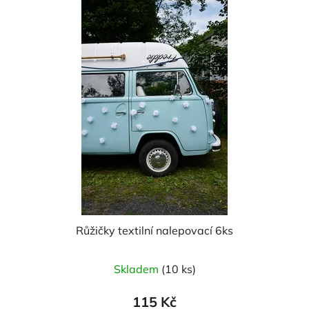
Růžičky textilní nalepovací 6ks
Průměrné
Skladem
(10 ks)
hodnocení
produktu
115 Kč