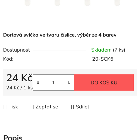
Dortová svíčka ve tvaru číslice, výběr ze 4 barev
Dostupnost
Skladem
(7 ks)
Kód:
20-SCK6
24 Kč
DO KOŠÍKU
Měrná cena:
24 Kč / 1 ks
Tisk
Zeptat se
Sdílet
Popis