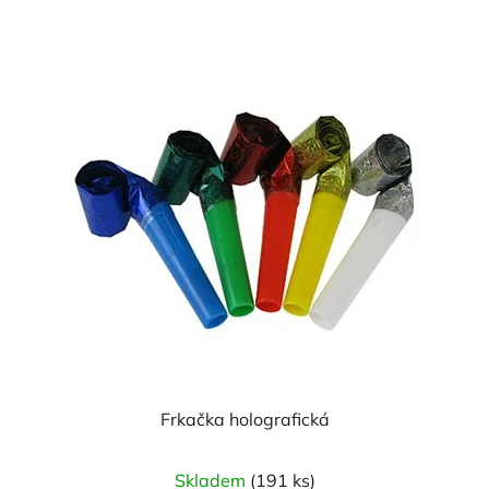
z
5
hvězdiček.
Frkačka holografická
Skladem
(191 ks)