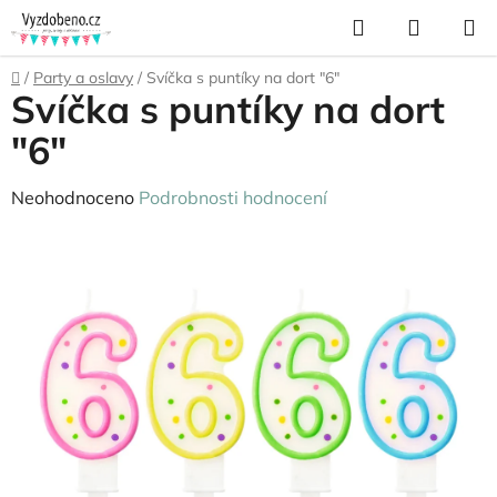
Přejít
Hledat
NÁKUP
na
KOŠÍK
obsah
Domů
/
Party a oslavy
/
Svíčka s puntíky na dort "6"
Svíčka s puntíky na dort
"6"
Průměrné
Neohodnoceno
Podrobnosti hodnocení
hodnocení
produktu
je
0,0
z
5
hvězdiček.