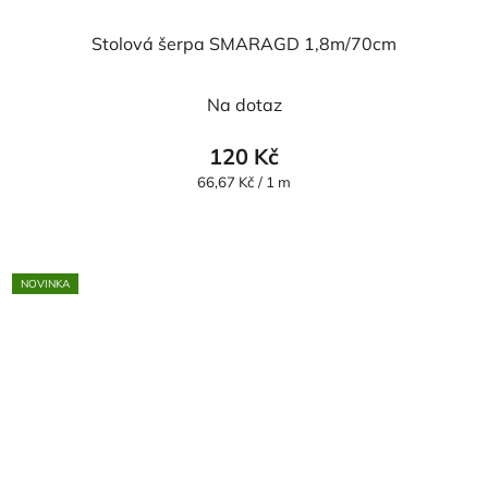
Stolová šerpa SMARAGD 1,8m/70cm
Na dotaz
120 Kč
Měrná
66,67 Kč / 1 m
cena:
NOVINKA