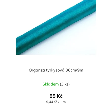
Organza tyrkysová 36cm/9m
Průměrné
Skladem
(3 ks)
hodnocení
produktu
85 Kč
je
Měrná
9,44 Kč / 1 m
cena:
5,0