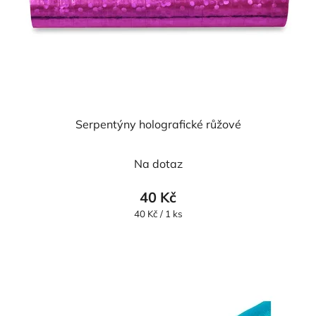
Serpentýny holografické růžové
Na dotaz
40 Kč
Měrná
40 Kč / 1 ks
cena: