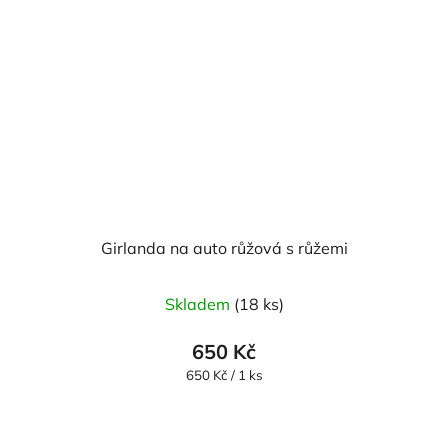
Girlanda na auto růžová s růžemi
Průměrné
Skladem
(18 ks)
hodnocení
produktu
650 Kč
je
Měrná
650 Kč / 1 ks
cena:
5,0
z