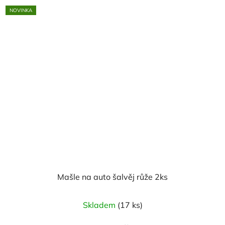
5
NOVINKA
hvězdiček.
Mašle na auto šalvěj růže 2ks
Skladem
(17 ks)