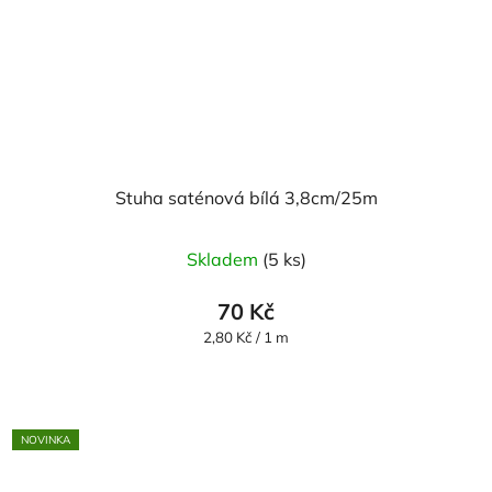
Stuha saténová bílá 3,8cm/25m
Skladem
(5 ks)
70 Kč
Měrná
2,80 Kč / 1 m
cena:
NOVINKA