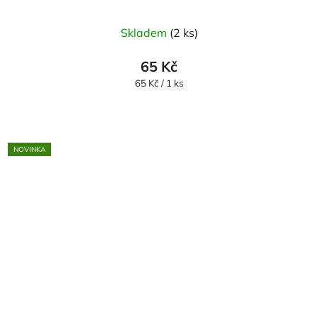
Skladem
(2 ks)
65 Kč
Měrná
65 Kč / 1 ks
cena:
NOVINKA