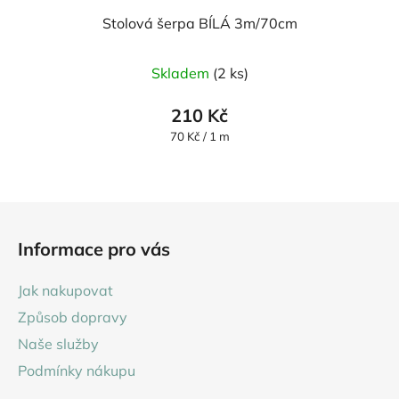
Stolová šerpa BÍLÁ 3m/70cm
Skladem
(2 ks)
210 Kč
Měrná
70 Kč / 1 m
cena:
Z
á
Informace pro vás
p
a
Jak nakupovat
t
Způsob dopravy
í
Naše služby
Podmínky nákupu