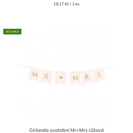
je
Měrná
19,17 Kč / 1 ks
cena:
5,0
z
5
NOVINKA
hvězdiček.
Girlanda svatební Mr+Mrs růžová