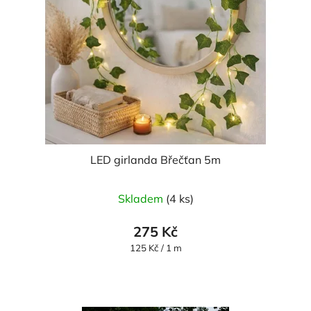
LED girlanda Břečťan 5m
Skladem
(4 ks)
275 Kč
Měrná
125 Kč / 1 m
cena: