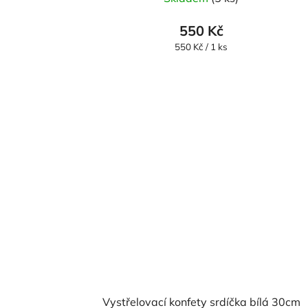
550 Kč
Měrná
550 Kč / 1 ks
cena:
Vystřelovací konfety srdíčka bílá 30cm