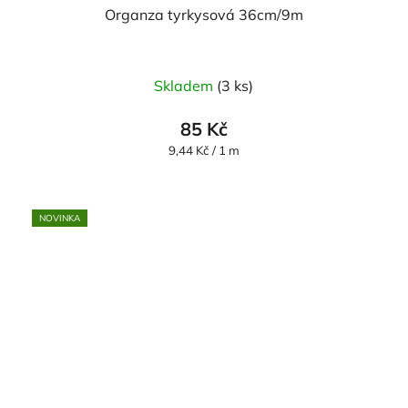
Organza tyrkysová 36cm/9m
Průměrné
Skladem
(3 ks)
hodnocení
produktu
85 Kč
je
Měrná
9,44 Kč / 1 m
cena:
5,0
z
5
NOVINKA
hvězdiček.