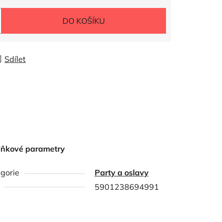
DO KOŠÍKU
Sdílet
lňkové parametry
gorie
Party a oslavy
5901238694991