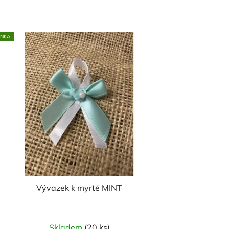
INKA
Vývazek k myrtě MINT
Průměrné
Skladem
(20 ks)