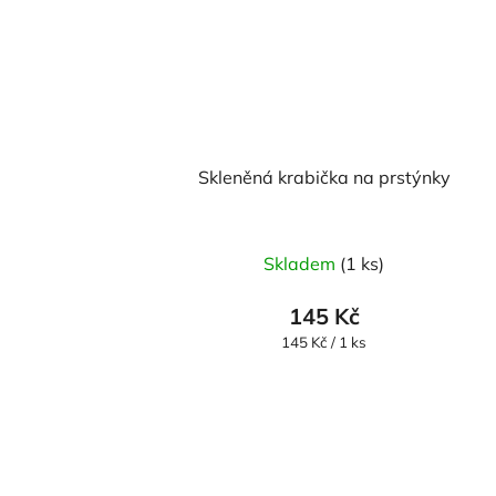
Skleněná krabička na prstýnky
Skladem
(1 ks)
145 Kč
Měrná
145 Kč / 1 ks
cena: