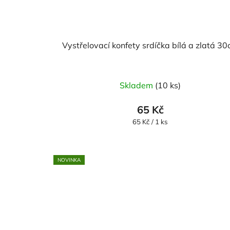
Vystřelovací konfety srdíčka bílá a zlatá 3
Skladem
(10 ks)
65 Kč
Měrná
65 Kč / 1 ks
cena:
NOVINKA