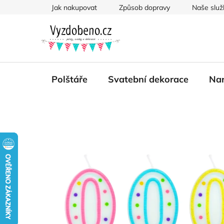
Přejít
Jak nakupovat
Způsob dopravy
Naše služ
na
obsah
Polštáře
Svatební dekorace
Nar