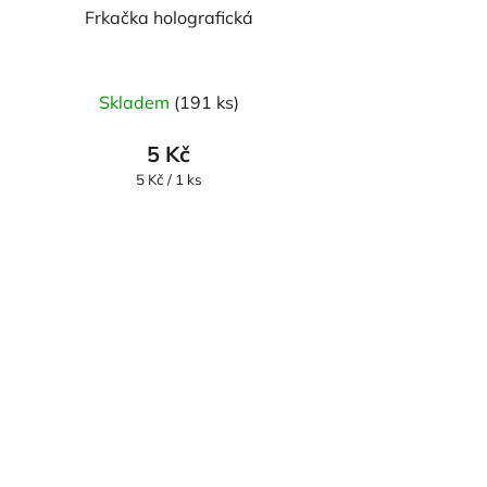
Frkačka holografická
Skladem
(191 ks)
5 Kč
Měrná
5 Kč / 1 ks
cena: