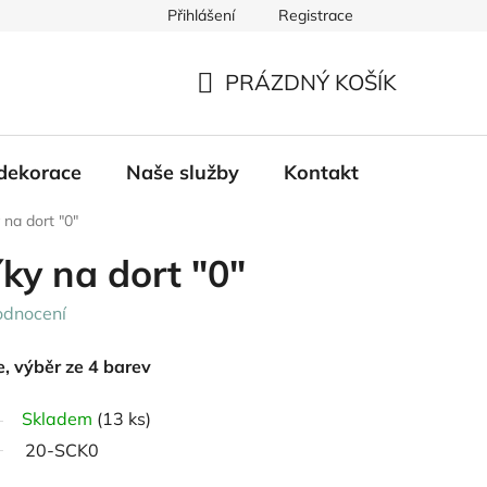
Přihlášení
Registrace
PRÁZDNÝ KOŠÍK
NÁKUPNÍ
KOŠÍK
dekorace
Naše služby
Kontakt
 na dort "0"
íky na dort "0"
odnocení
e, výběr ze 4 barev
Skladem
(13 ks)
20-SCK0