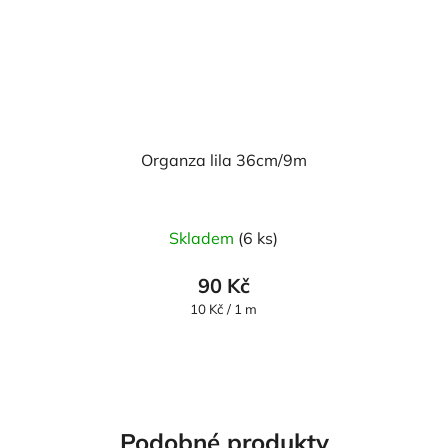
Organza lila 36cm/9m
Průměrné
Skladem
(6 ks)
hodnocení
produktu
90 Kč
je
Měrná
10 Kč / 1 m
cena:
5,0
z
5
hvězdiček.
Podobné produkty