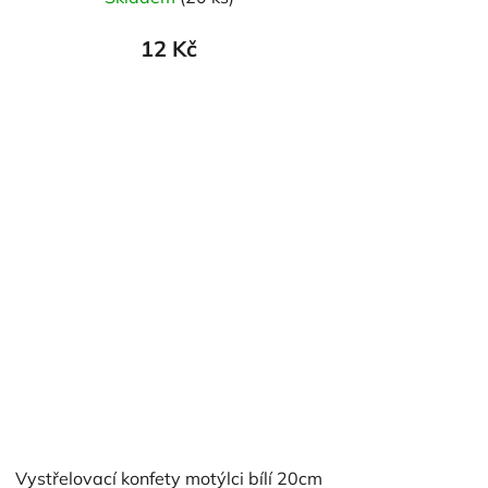
hodnocení
produktu
12 Kč
je
5,0
z
5
hvězdiček.
Vystřelovací konfety motýlci bílí 20cm