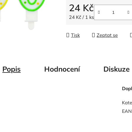
5
24 Kč
hvězdiček.
Měrná cena:
24 Kč / 1 ks
Tisk
Zeptat se
Popis
Hodnocení
Diskuze
Dop
Kate
EAN