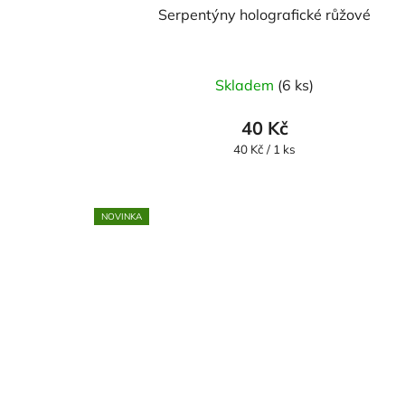
Serpentýny holografické růžové
Skladem
(6 ks)
40 Kč
Měrná
40 Kč / 1 ks
cena:
NOVINKA