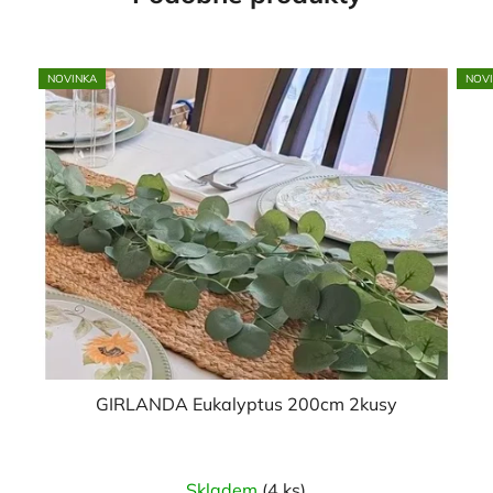
NOVINKA
NOV
GIRLANDA Eukalyptus 200cm 2kusy
Skladem
(4 ks)