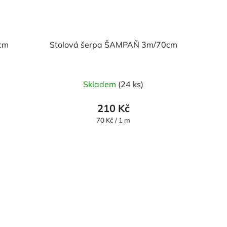
0cm
Stolová šerpa ŠAMPAŇ 3m/70cm
Skladem
(24 ks)
210 Kč
Měrná
70 Kč / 1 m
cena: