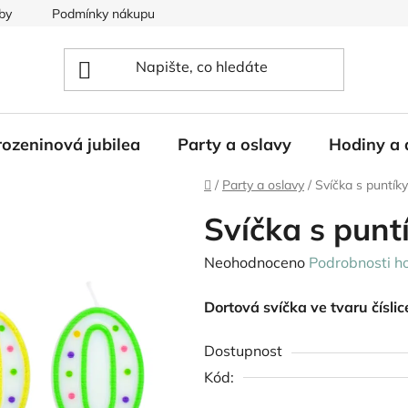
by
Podmínky nákupu
ozeninová jubilea
Party a oslavy
Hodiny a 
Domů
/
Party a oslavy
/
Svíčka s puntíky
Svíčka s punt
Průměrné
Neohodnoceno
Podrobnosti h
hodnocení
Dortová svíčka ve tvaru číslic
produktu
je
Dostupnost
0,0
Kód:
z