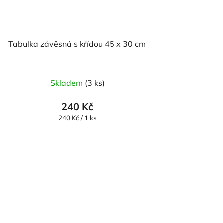
Tabulka závěsná s křídou 45 x 30 cm
Skladem
(3 ks)
240 Kč
Měrná
240 Kč / 1 ks
cena: