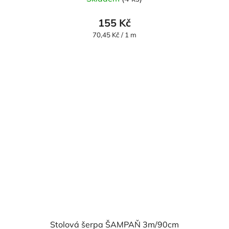
155 Kč
Měrná
70,45 Kč / 1 m
cena:
Stolová šerpa ŠAMPAŇ 3m/90cm