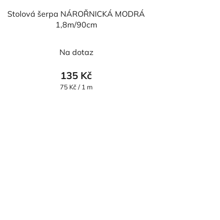
Stolová šerpa NÁROŘNICKÁ MODRÁ
1,8m/90cm
Na dotaz
135 Kč
Měrná
75 Kč / 1 m
cena: