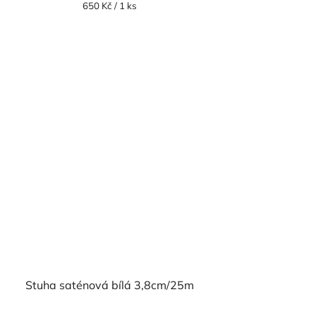
Měrná
650 Kč / 1 ks
cena:
Stuha saténová bílá 3,8cm/25m