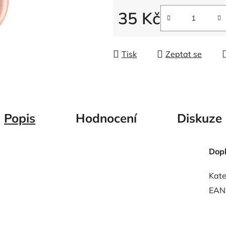
5
35 Kč
hvězdiček.
Měrná cena:
Tisk
Zeptat se
Popis
Hodnocení
Diskuze
Dop
Kate
EAN