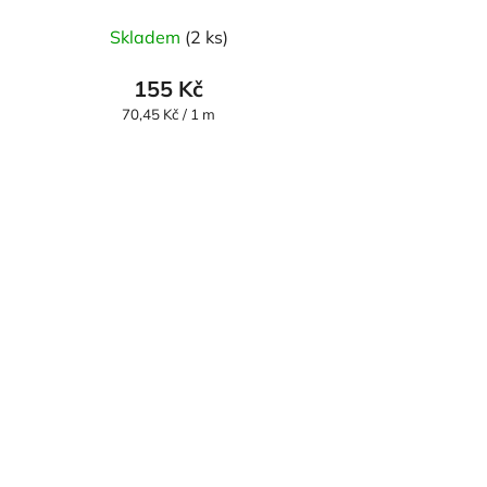
Skladem
(2 ks)
155 Kč
Měrná
70,45 Kč / 1 m
cena: