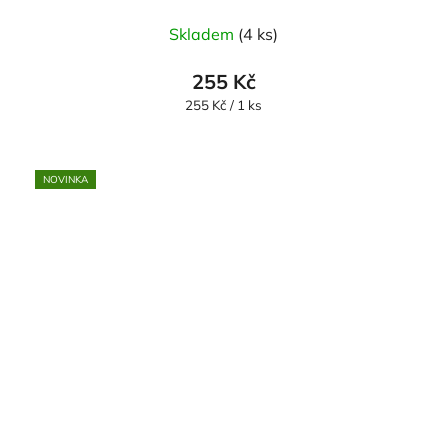
Skladem
(4 ks)
255 Kč
Měrná
255 Kč / 1 ks
cena:
NOVINKA