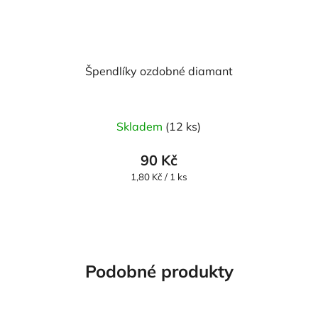
Špendlíky ozdobné diamant
Skladem
(12 ks)
90 Kč
Měrná
1,80 Kč / 1 ks
cena:
Podobné produkty