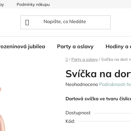
by
Podmínky nákupu
ozeninová jubilea
Party a oslavy
Hodiny a 
Domů
/
Party a oslavy
/
Svíčka na dort 
Svíčka na dor
Průměrné
Neohodnoceno
Podrobnosti h
hodnocení
Dortová svíčka ve tvaru číslic
produktu
je
Dostupnost
0,0
Kód:
z