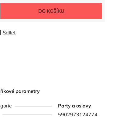
DO KOŠÍKU
Sdílet
lňkové parametry
gorie
Party a oslavy
5902973124774