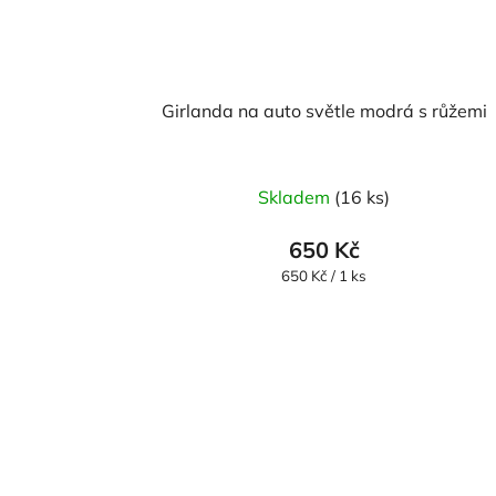
Girlanda na auto světle modrá s růžemi
Skladem
(16 ks)
650 Kč
Měrná
650 Kč / 1 ks
cena: