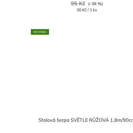
95 Kč
(–36 %)
Měrná
30 Kč / 1 ks
cena:
NOVINKA
Stolová šerpa SVĚTLE RŮŽOVÁ 1,8m/90c