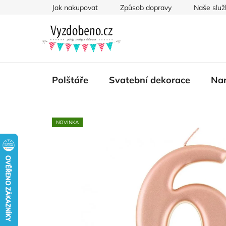
Přejít
Jak nakupovat
Způsob dopravy
Naše služ
na
obsah
Polštáře
Svatební dekorace
Nar
NOVINKA