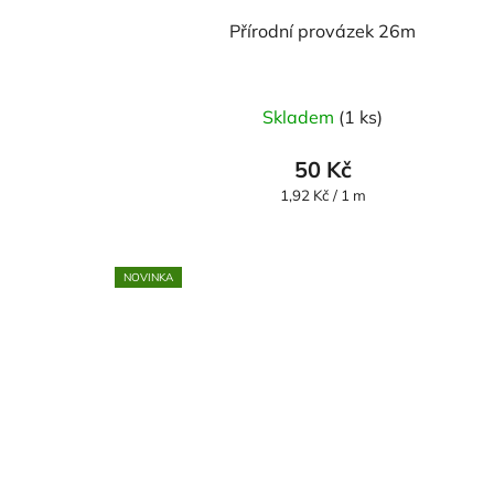
Přírodní provázek 26m
Skladem
(1 ks)
50 Kč
Měrná
1,92 Kč / 1 m
cena:
NOVINKA