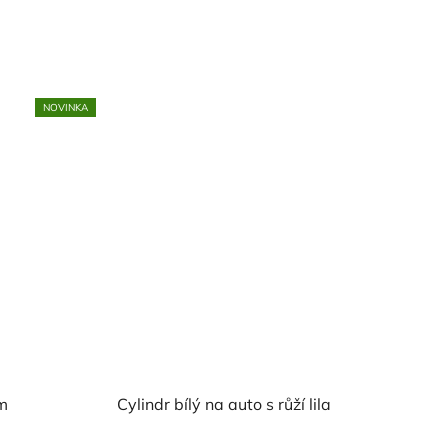
NOVINKA
m
Cylindr bílý na auto s růží lila