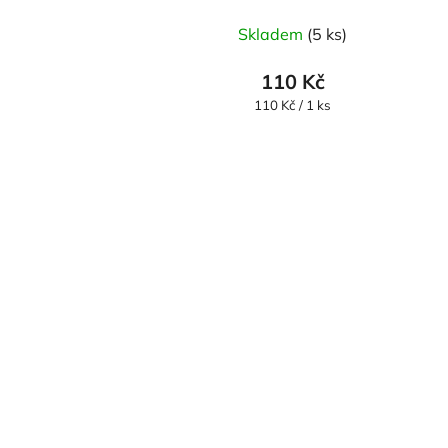
Skladem
(5 ks)
110 Kč
Měrná
110 Kč / 1 ks
cena: