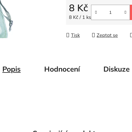
5
8 Kč
hvězdiček.
Měrná cena:
8 Kč / 1 ks
Tisk
Zeptat se
Popis
Hodnocení
Diskuze