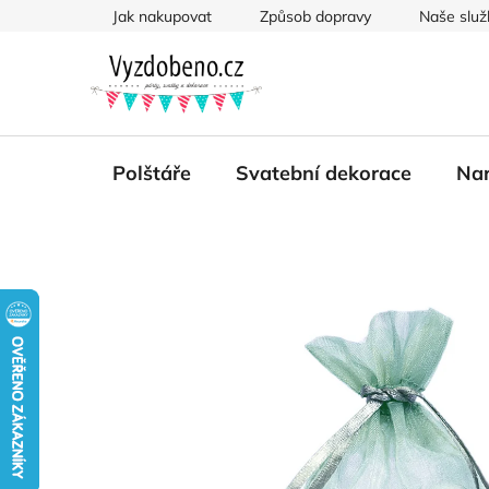
Přejít
Jak nakupovat
Způsob dopravy
Naše služ
na
obsah
Polštáře
Svatební dekorace
Nar