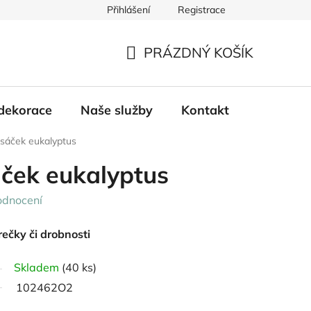
Přihlášení
Registrace
PRÁZDNÝ KOŠÍK
NÁKUPNÍ
KOŠÍK
dekorace
Naše služby
Kontakt
sáček eukalyptus
ček eukalyptus
odnocení
ečky či drobnosti
Skladem
(40 ks)
102462O2