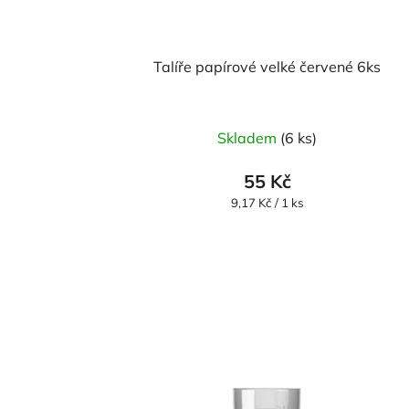
Talíře papírové velké červené 6ks
Skladem
(6 ks)
55 Kč
Měrná
9,17 Kč / 1 ks
cena: