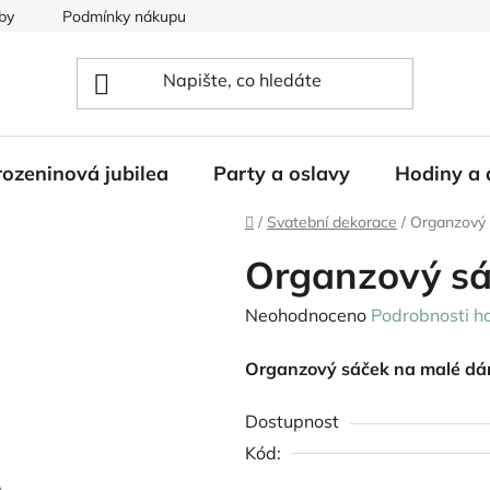
by
Podmínky nákupu
ozeninová jubilea
Party a oslavy
Hodiny a 
Domů
/
Svatební dekorace
/
Organzový 
Organzový sá
Průměrné
Neohodnoceno
Podrobnosti h
hodnocení
Organzový sáček na malé dár
produktu
je
Dostupnost
0,0
Kód:
z