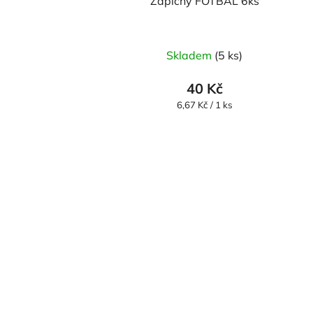
Zápichy FOTBAL 6ks
Skladem
(5 ks)
40 Kč
Měrná
6,67 Kč / 1 ks
cena: