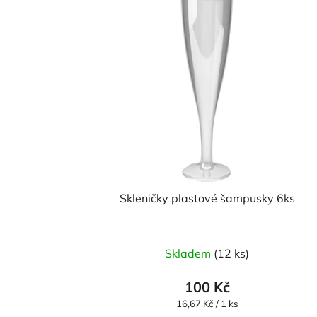
Skleničky plastové šampusky 6ks
Skladem
(12 ks)
100 Kč
Měrná
16,67 Kč / 1 ks
cena: