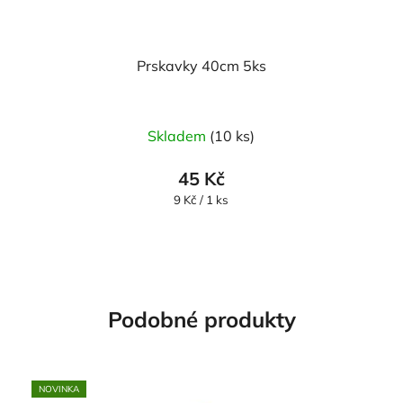
Prskavky 40cm 5ks
Skladem
(10 ks)
45 Kč
Měrná
9 Kč / 1 ks
cena:
Podobné produkty
NOVINKA