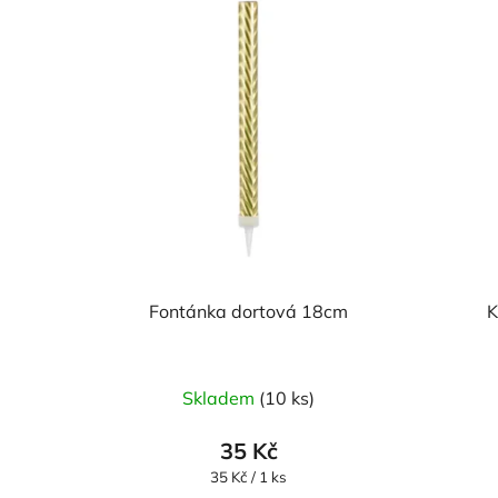
Fontánka dortová 18cm
K
Skladem
(10 ks)
35 Kč
Měrná
35 Kč / 1 ks
cena: