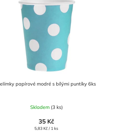
elímky papírové modré s bílými puntíky 6ks
Skladem
(3 ks)
35 Kč
Měrná
5,83 Kč / 1 ks
cena: