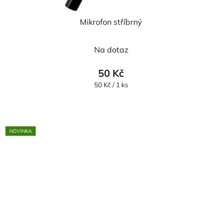
Mikrofon stříbrný
Na dotaz
50 Kč
Měrná
50 Kč / 1 ks
cena:
NOVINKA