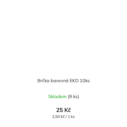
Brčka barevná EKO 10ks
Skladem
(9 ks)
25 Kč
Měrná
2,50 Kč / 1 ks
cena: