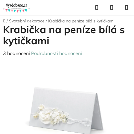
Přejít
Hledat
NÁKUP
na
KOŠÍK
obsah
Domů
/
Svatební dekorace
/
Krabička na peníze bílá s kytičkami
Krabička na peníze bílá s
kytičkami
Průměrné
3 hodnocení
Podrobnosti hodnocení
hodnocení
produktu
je
5,0
z
5
hvězdiček.