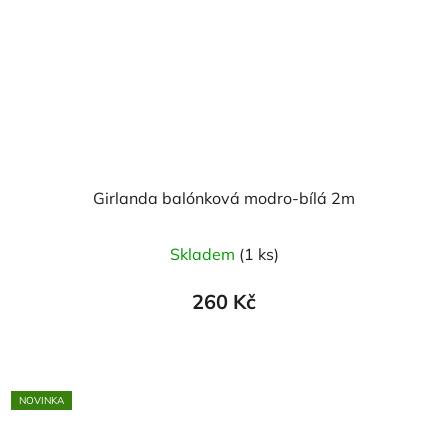
Girlanda balónková modro-bílá 2m
Průměrné
Skladem
(1 ks)
hodnocení
produktu
260 Kč
je
5,0
z
5
NOVINKA
hvězdiček.