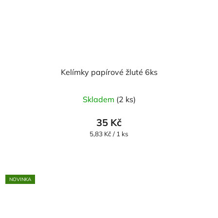
Kelímky papírové žluté 6ks
Skladem
(2 ks)
35 Kč
Měrná
5,83 Kč / 1 ks
cena:
NOVINKA