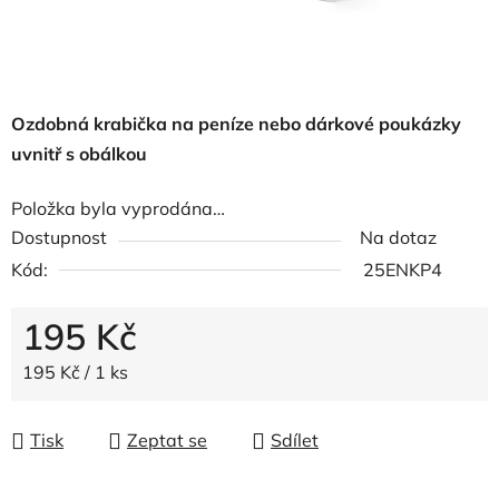
Ozdobná krabička na peníze nebo dárkové poukázky
uvnitř s obálkou
Položka byla vyprodána…
Dostupnost
Na dotaz
Kód:
25ENKP4
195 Kč
Měrná cena:
195 Kč / 1 ks
Tisk
Zeptat se
Sdílet