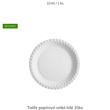
Měrná
10 Kč / 1 ks
cena:
NOVINKA
Talíře papírové velké bílé 20ks