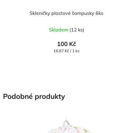
Skleničky plastové šampusky 6ks
Skladem
(12 ks)
100 Kč
Měrná
16,67 Kč / 1 ks
cena:
Podobné produkty