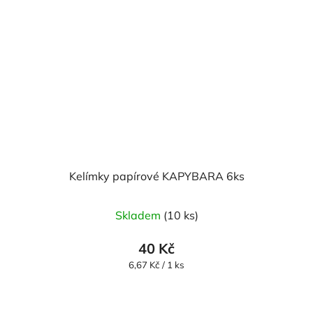
Kelímky papírové KAPYBARA 6ks
Skladem
(10 ks)
40 Kč
Měrná
6,67 Kč / 1 ks
cena: