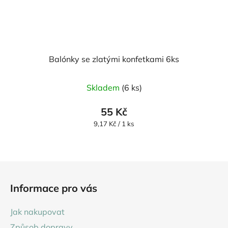
Balónky se zlatými konfetkami 6ks
Průměrné
Skladem
(6 ks)
hodnocení
produktu
55 Kč
je
Měrná
9,17 Kč / 1 ks
cena:
5,0
z
5
Z
hvězdiček.
á
Informace pro vás
p
a
Jak nakupovat
t
Způsob dopravy