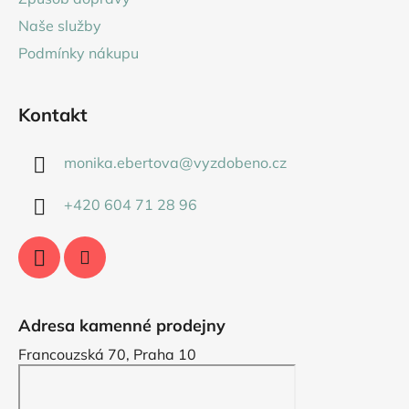
í
Naše služby
Podmínky nákupu
Kontakt
monika.ebertova
@
vyzdobeno.cz
+420 604 71 28 96
Adresa kamenné prodejny
Francouzská 70, Praha 10