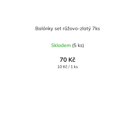
Balónky set růžovo-zlatý 7ks
Skladem
(5 ks)
70 Kč
Měrná
10 Kč / 1 ks
cena: