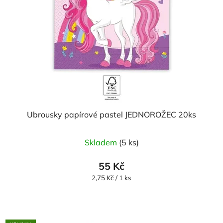
Ubrousky papírové pastel JEDNOROŽEC 20ks
Skladem
(5 ks)
55 Kč
Měrná
2,75 Kč / 1 ks
cena: