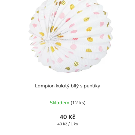
Lampion kulatý bílý s puntíky
Skladem
(12 ks)
40 Kč
Měrná
40 Kč / 1 ks
cena: