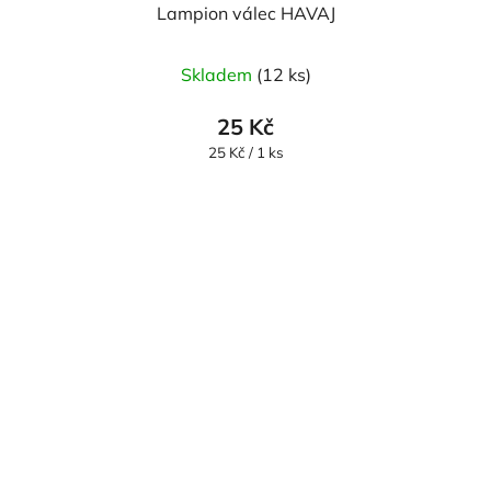
Lampion válec HAVAJ
Skladem
(12 ks)
25 Kč
Měrná
25 Kč / 1 ks
cena: