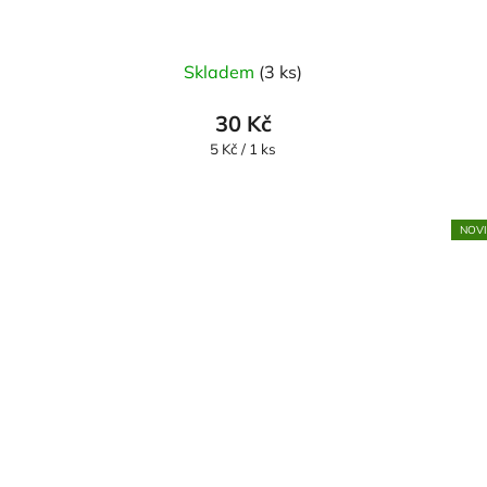
Skladem
(3 ks)
30 Kč
Měrná
5 Kč / 1 ks
cena:
NOV