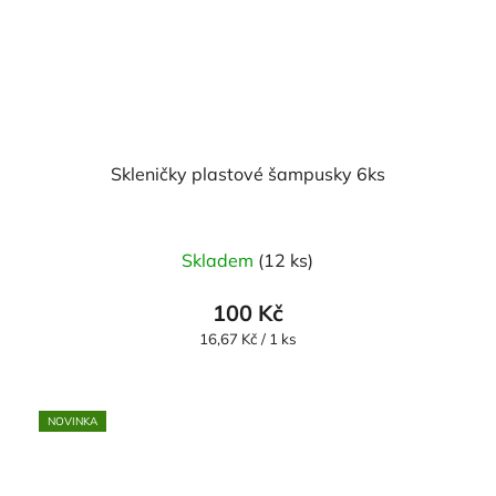
Skleničky plastové šampusky 6ks
Skladem
(12 ks)
100 Kč
Měrná
16,67 Kč / 1 ks
cena:
NOVINKA