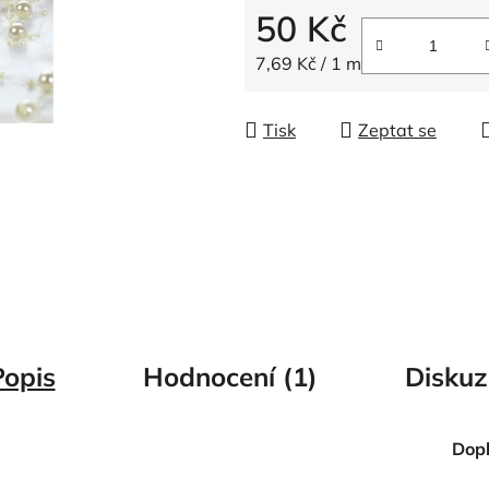
5
50 Kč
hvězdiček.
Měrná cena:
7,69 Kč / 1 m
Tisk
Zeptat se
Popis
Hodnocení (1)
Diskuz
Dop