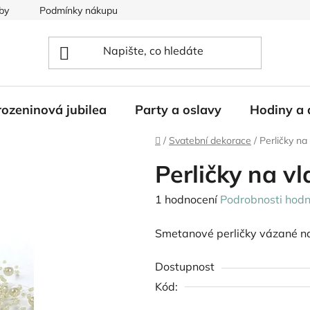
by
Podmínky nákupu
ozeninová jubilea
Party a oslavy
Hodiny a 
Domů
/
Svatební dekorace
/
Perličky na
Perličky na v
Průměrné
1 hodnocení
Podrobnosti hodn
hodnocení
Smetanové perličky vázané n
produktu
je
Dostupnost
5,0
Kód:
z