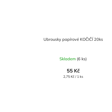
Ubrousky papírové KOČIČÍ 20ks
Průměrné
Skladem
(6 ks)
hodnocení
produktu
55 Kč
je
Měrná
2,75 Kč / 1 ks
cena:
5,0
z
5
hvězdiček.