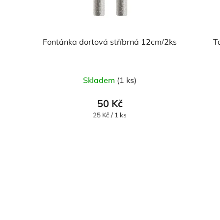
Fontánka dortová stříbrná 12cm/2ks
T
Skladem
(1 ks)
50 Kč
Měrná
25 Kč / 1 ks
cena: