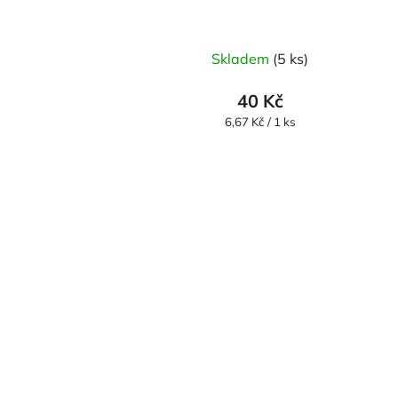
Skladem
(5 ks)
40 Kč
Měrná
6,67 Kč / 1 ks
cena: