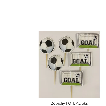
Zápichy FOTBAL 6ks