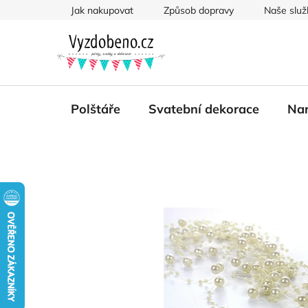
Přejít
Jak nakupovat
Způsob dopravy
Naše služ
na
obsah
Polštáře
Svatební dekorace
Nar