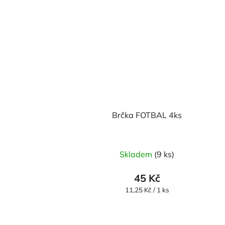
Brčka FOTBAL 4ks
Skladem
(9 ks)
45 Kč
Měrná
11,25 Kč / 1 ks
cena: