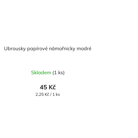
Ubrousky papírové námořnicky modré
Skladem
(1 ks)
45 Kč
Měrná
2,25 Kč / 1 ks
cena: