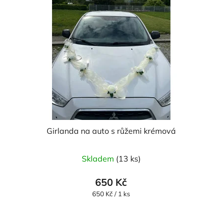
Girlanda na auto s růžemi krémová
Skladem
(13 ks)
650 Kč
Měrná
650 Kč / 1 ks
cena: