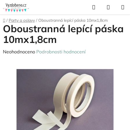
Přejít
Hledat
NÁKUP
na
KOŠÍK
obsah
Domů
/
Party a oslavy
/
Oboustranná lepící páska 10mx1,8cm
Oboustranná lepící páska
10mx1,8cm
Průměrné
Neohodnoceno
Podrobnosti hodnocení
hodnocení
produktu
je
0,0
z
5
hvězdiček.