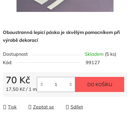
Oboustranná lepicí páska je skvělým pomocníkem při
výrobě dekorací
Dostupnost
Skladem
(5 ks)
Kód:
99127
70 Kč
DO KOŠÍKU
Měrná cena:
17,50 Kč / 1 m
Tisk
Zeptat se
Sdílet