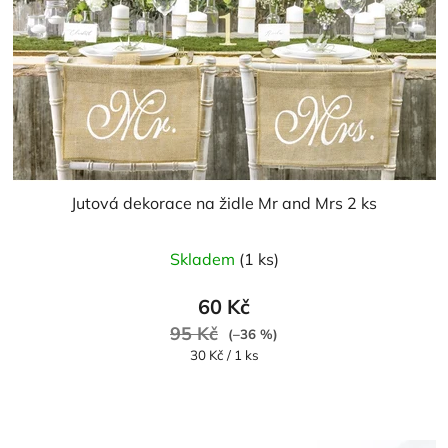
Jutová dekorace na židle Mr and Mrs 2 ks
Skladem
(1 ks)
60 Kč
95 Kč
(–36 %)
Měrná
30 Kč / 1 ks
cena: