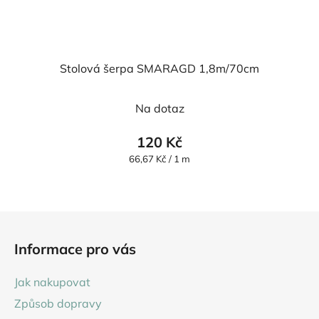
Stolová šerpa SMARAGD 1,8m/70cm
Na dotaz
120 Kč
Měrná
66,67 Kč / 1 m
cena:
Z
á
Informace pro vás
p
a
Jak nakupovat
t
Způsob dopravy
í