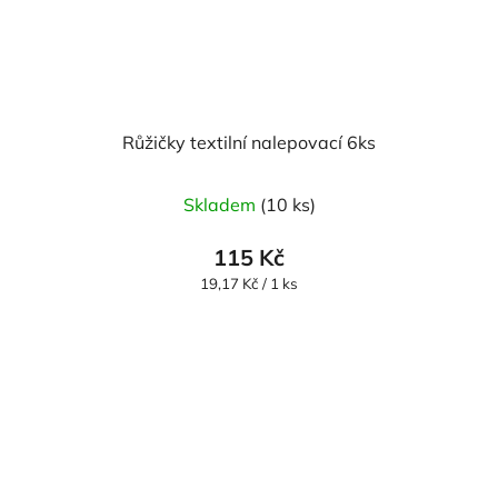
Růžičky textilní nalepovací 6ks
Průměrné
Skladem
(10 ks)
hodnocení
produktu
115 Kč
je
Měrná
19,17 Kč / 1 ks
cena:
5,0
z
5
hvězdiček.