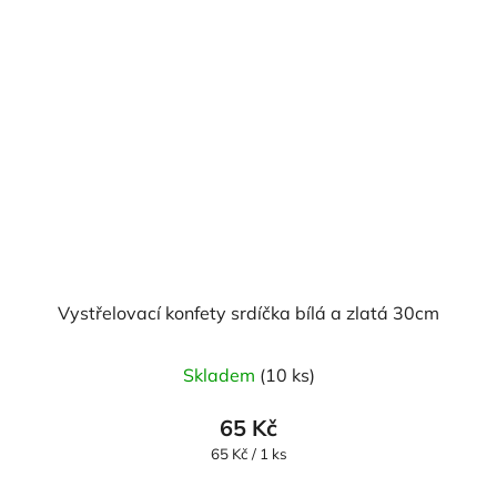
Vystřelovací konfety srdíčka bílá a zlatá 30cm
Skladem
(10 ks)
65 Kč
Měrná
65 Kč / 1 ks
cena: