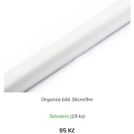
Organza bílá 36cm/9m
Průměrné
Skladem
(19 ks)
hodnocení
produktu
95 Kč