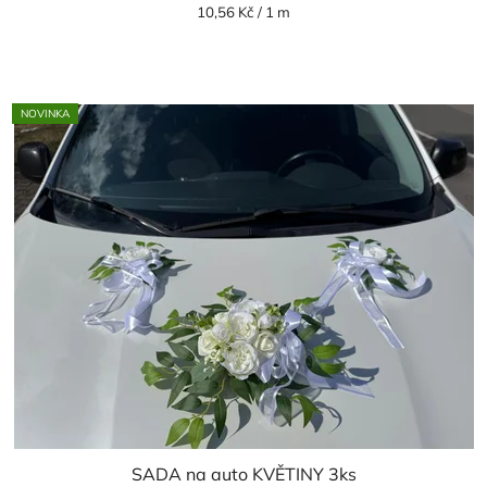
je
Měrná
10,56 Kč / 1 m
cena:
5,0
z
5
NOVINKA
hvězdiček.
SADA na auto KVĚTINY 3ks