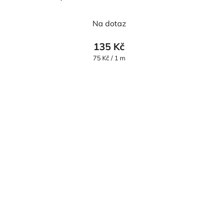
Na dotaz
135 Kč
Měrná
75 Kč / 1 m
cena: