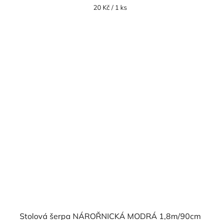
Měrná
20 Kč / 1 ks
cena:
Stolová šerpa NÁROŘNICKÁ MODRÁ 1,8m/90cm