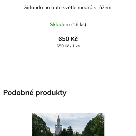
Girlanda na auto světle modrá s růžemi
Skladem
(16 ks)
650 Kč
Měrná
650 Kč / 1 ks
cena:
Podobné produkty