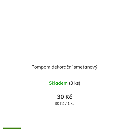
Pompom dekorační smetanový
Skladem
(3 ks)
30 Kč
Měrná
30 Kč / 1 ks
cena: