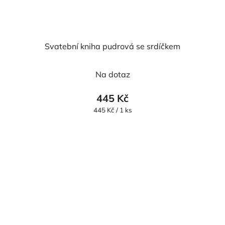
Svatební kniha pudrová se srdíčkem
Na dotaz
445 Kč
Měrná
445 Kč / 1 ks
cena: