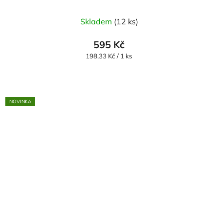
Průměrné
Skladem
(12 ks)
hodnocení
produktu
595 Kč
je
Měrná
198,33 Kč / 1 ks
cena:
5,0
z
5
NOVINKA
hvězdiček.