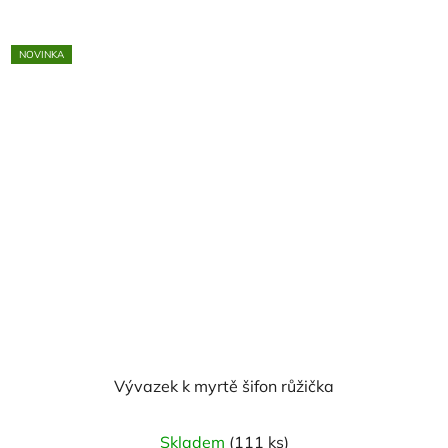
NOVINKA
Vývazek k myrtě šifon růžička
Skladem
(111 ks)