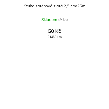
Stuha saténová zlatá 2,5 cm/25m
Skladem
(9 ks)
50 Kč
Měrná
2 Kč / 1 m
cena: