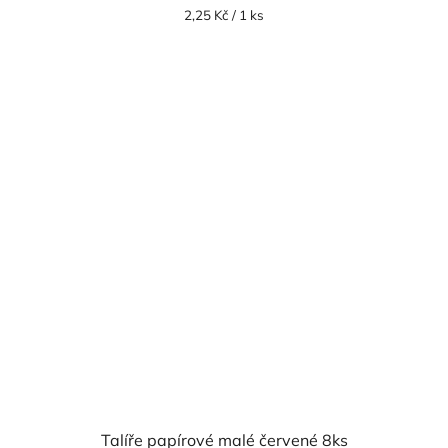
Měrná
2,25 Kč / 1 ks
cena:
Talíře papírové malé červené 8ks