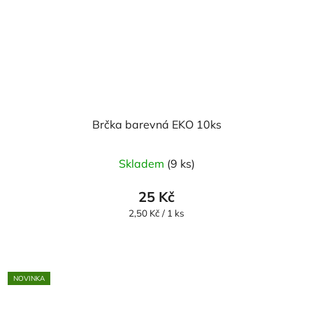
Brčka barevná EKO 10ks
Skladem
(9 ks)
25 Kč
Měrná
2,50 Kč / 1 ks
cena:
NOVINKA