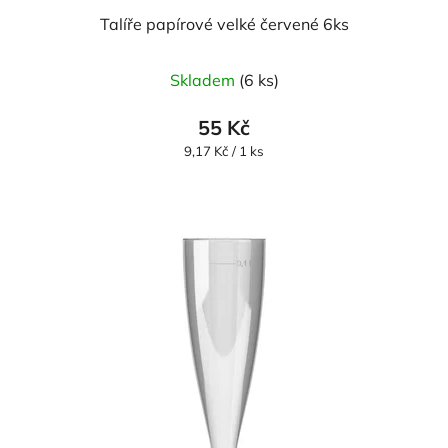
Talíře papírové velké červené 6ks
Skladem
(6 ks)
55 Kč
Měrná
9,17 Kč / 1 ks
cena: