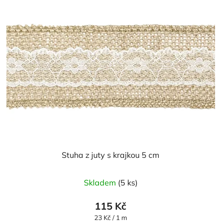
Stuha z juty s krajkou 5 cm
Průměrné
Skladem
(5 ks)
hodnocení
produktu
115 Kč
je
Měrná
23 Kč / 1 m