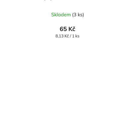
Skladem
(3 ks)
65 Kč
Měrná
8,13 Kč / 1 ks
cena: