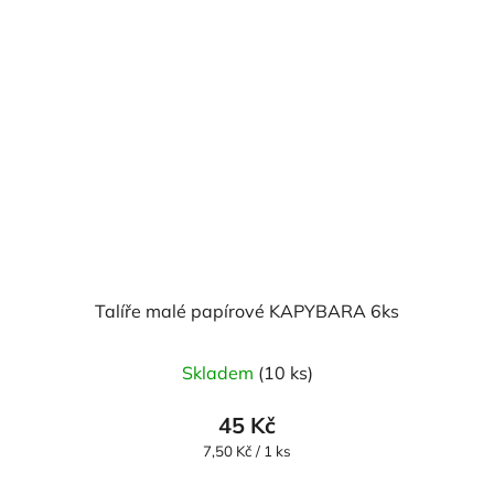
Talíře malé papírové KAPYBARA 6ks
Skladem
(10 ks)
45 Kč
Měrná
7,50 Kč / 1 ks
cena: