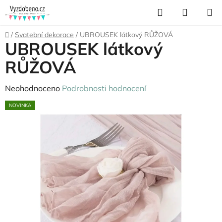
Přejít
Hledat
NÁKUP
na
KOŠÍK
obsah
Domů
/
Svatební dekorace
/
UBROUSEK látkový RŮŽOVÁ
UBROUSEK látkový
RŮŽOVÁ
Průměrné
Neohodnoceno
Podrobnosti hodnocení
hodnocení
NOVINKA
produktu
je
0,0
z
5
hvězdiček.