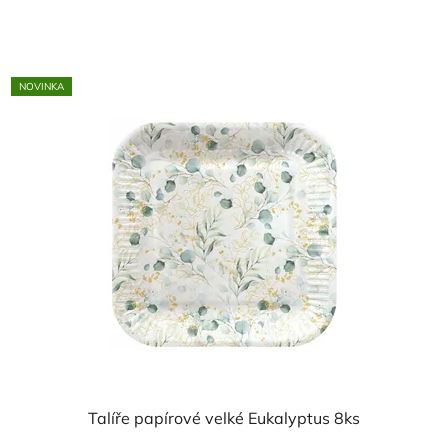
cena:
5,0
z
5
NOVINKA
hvězdiček.
Talíře papírové velké Eukalyptus 8ks