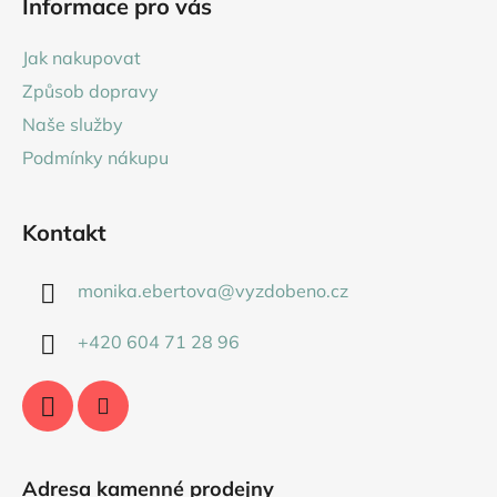
Informace pro vás
p
a
Jak nakupovat
t
Způsob dopravy
í
Naše služby
Podmínky nákupu
Kontakt
monika.ebertova
@
vyzdobeno.cz
+420 604 71 28 96
Adresa kamenné prodejny