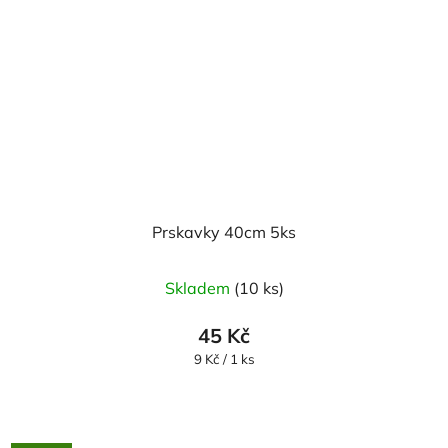
Prskavky 40cm 5ks
Skladem
(10 ks)
45 Kč
Měrná
9 Kč / 1 ks
cena: