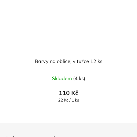
Barvy na obličej v tužce 12 ks
Skladem
(4 ks)
110 Kč
Měrná
22 Kč / 1 ks
cena:
Z
á