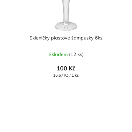
Skleničky plastové šampusky 6ks
Skladem
(12 ks)
100 Kč
Měrná
16,67 Kč / 1 ks
cena: