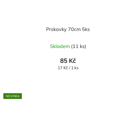
Prskavky 70cm 5ks
Skladem
(11 ks)
85 Kč
Měrná
17 Kč / 1 ks
cena:
NOVINKA