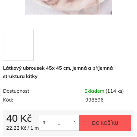
Látkový ubrousek 45x 45 cm, jemná a příjemná
struktura látky
Dostupnost
Skladem
(114 ks)
Kód:
998596
40 Kč
DO KOŠÍKU
Měrná cena:
22,22 Kč / 1 m