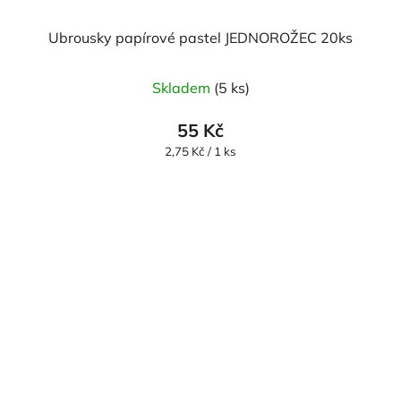
Ubrousky papírové pastel JEDNOROŽEC 20ks
Skladem
(5 ks)
55 Kč
Měrná
2,75 Kč / 1 ks
cena: