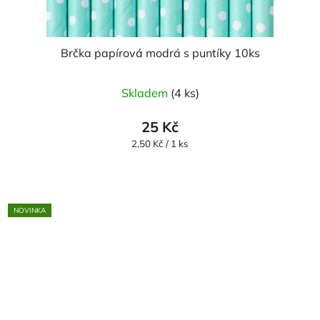
Brčka papírová modrá s puntíky 10ks
Skladem
(4 ks)
25 Kč
Měrná
2,50 Kč / 1 ks
cena:
NOVINKA