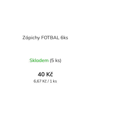
Zápichy FOTBAL 6ks
Skladem
(5 ks)
40 Kč
Měrná
6,67 Kč / 1 ks
cena: