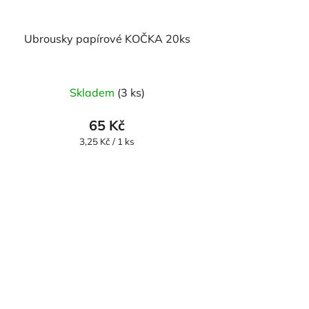
Ubrousky papírové KOČKA 20ks
Skladem
(3 ks)
65 Kč
Měrná
3,25 Kč / 1 ks
cena: