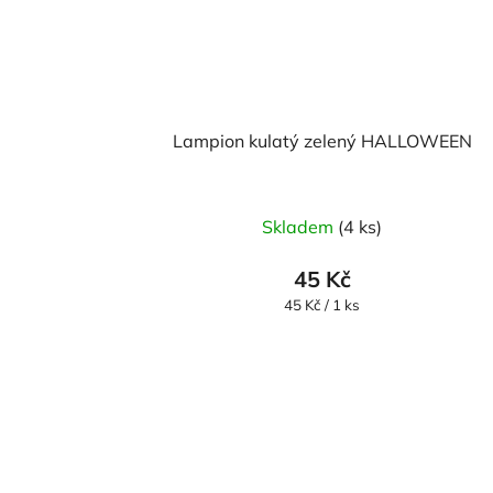
Lampion kulatý zelený HALLOWEEN
Skladem
(4 ks)
45 Kč
Měrná
45 Kč / 1 ks
cena: