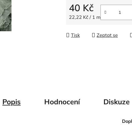
5
40 Kč
hvězdiček.
Měrná cena:
22,22 Kč / 1 m
Tisk
Zeptat se
Popis
Hodnocení
Diskuze
Dop