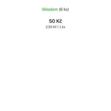
Skladem
(6 ks)
50 Kč
Měrná
2,50 Kč / 1 ks
cena: