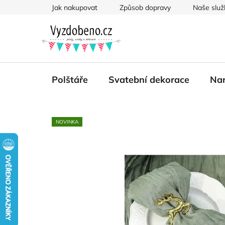
Přejít
Jak nakupovat
Způsob dopravy
Naše služ
na
obsah
Polštáře
Svatební dekorace
Nar
NOVINKA