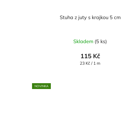
Stuha z juty s krajkou 5 cm
Průměrné
Skladem
(5 ks)
hodnocení
produktu
115 Kč
je
Měrná
23 Kč / 1 m
cena:
5,0
z
5
NOVINKA
hvězdiček.