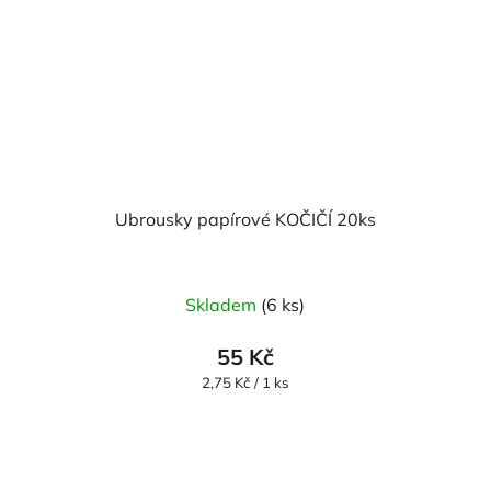
Ubrousky papírové KOČIČÍ 20ks
Průměrné
Skladem
(6 ks)
hodnocení
produktu
55 Kč
je
Měrná
2,75 Kč / 1 ks
cena:
5,0
z
5