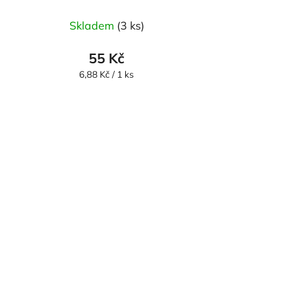
Skladem
(3 ks)
55 Kč
Měrná
6,88 Kč / 1 ks
cena: