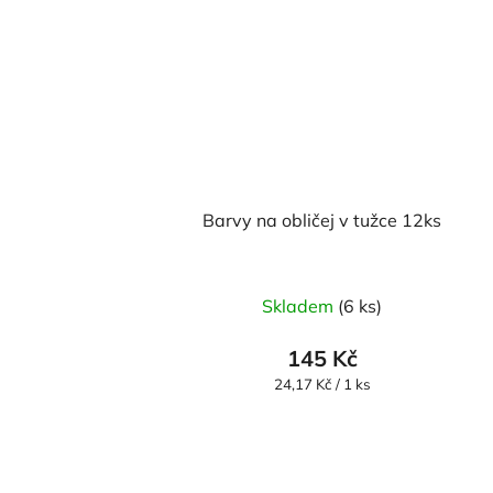
Barvy na obličej v tužce 12ks
Skladem
(6 ks)
145 Kč
Měrná
24,17 Kč / 1 ks
cena: