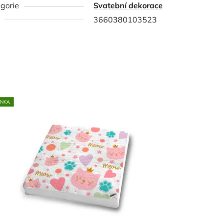
gorie
Svatební dekorace
3660380103523
INKA