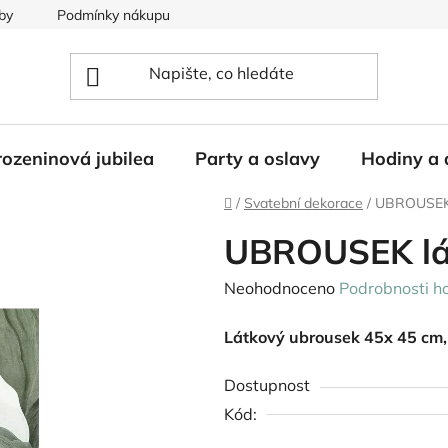
by
Podmínky nákupu
ozeninová jubilea
Party a oslavy
Hodiny a 
Domů
/
Svatební dekorace
/
UBROUSEK 
UBROUSEK lá
Průměrné
Neohodnoceno
Podrobnosti h
hodnocení
Látkový ubrousek 45x 45 cm, 
produktu
je
Dostupnost
0,0
Kód:
z