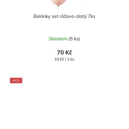
Balónky set růžovo-zlatý 7ks
Skladem
(5 ks)
70 Kč
Měrná
10 Kč / 1 ks
cena:
AKCE