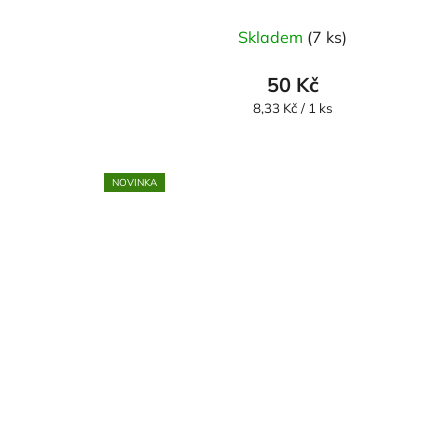
Skladem
(7 ks)
50 Kč
Měrná
8,33 Kč / 1 ks
cena:
NOVINKA