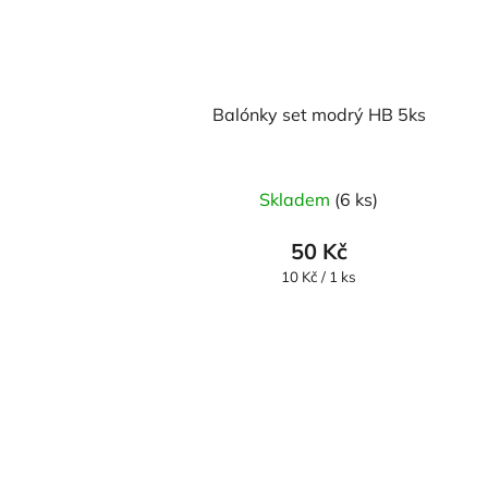
Balónky set modrý HB 5ks
Skladem
(6 ks)
50 Kč
Měrná
10 Kč / 1 ks
cena: