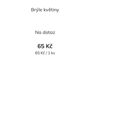
Brýle květiny
Na dotaz
65 Kč
Měrná
65 Kč / 1 ks
cena: