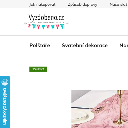
Přejít
Jak nakupovat
Způsob dopravy
Naše služ
na
obsah
Polštáře
Svatební dekorace
Nar
NOVINKA