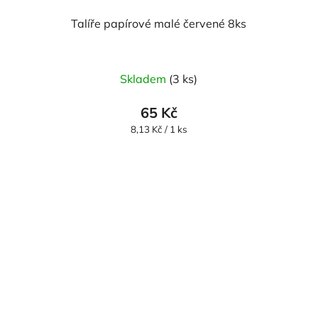
Talíře papírové malé červené 8ks
Skladem
(3 ks)
65 Kč
Měrná
8,13 Kč / 1 ks
cena: