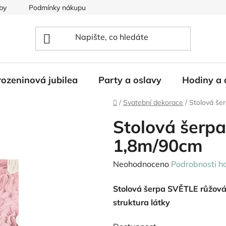
by
Podmínky nákupu
ozeninová jubilea
Party a oslavy
Hodiny a 
Domů
/
Svatební dekorace
/
Stolová š
Stolová šer
1,8m/90cm
Průměrné
Neohodnoceno
Podrobnosti h
hodnocení
Stolová šerpa SVĚTLE růžová 
produktu
struktura látky
je
0,0