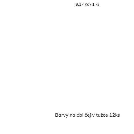
Měrná
9,17 Kč / 1 ks
cena:
Barvy na obličej v tužce 12ks