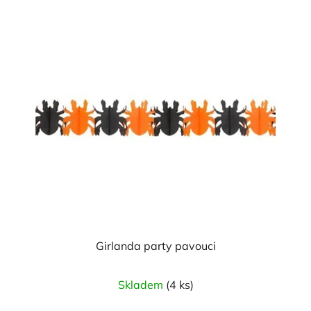
5
hvězdiček.
Girlanda party pavouci
Skladem
(4 ks)