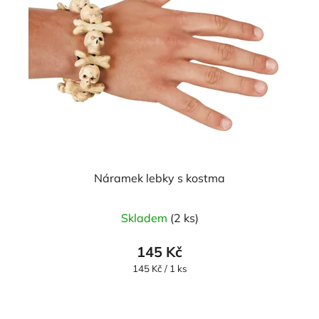
Náramek lebky s kostma
Průměrné
Skladem
(2 ks)
hodnocení
produktu
145 Kč
je
Měrná
145 Kč / 1 ks
cena:
5,0
z