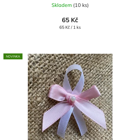
Skladem
(10 ks)
65 Kč
Měrná
65 Kč / 1 ks
cena:
NOVINKA