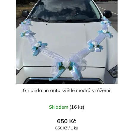
Girlanda na auto světle modrá s růžemi
Skladem
(16 ks)
650 Kč
Měrná
650 Kč / 1 ks