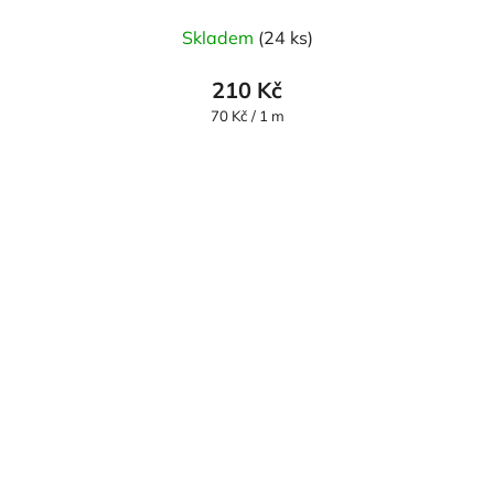
Skladem
(24 ks)
210 Kč
Měrná
70 Kč / 1 m
cena: