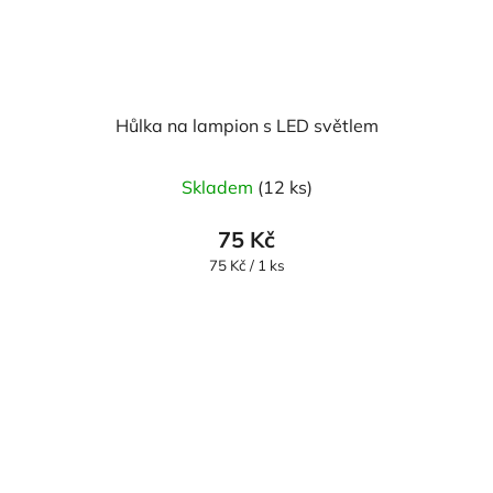
Hůlka na lampion s LED světlem
Skladem
(12 ks)
75 Kč
Měrná
75 Kč / 1 ks
cena: