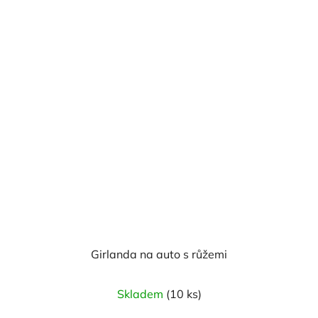
Girlanda na auto s růžemi
Průměrné
Skladem
(10 ks)
hodnocení