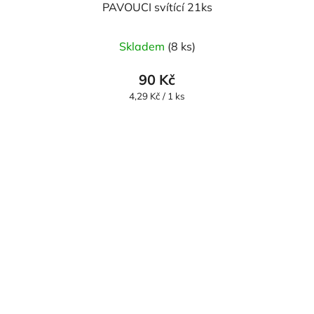
PAVOUCI svítící 21ks
Skladem
(8 ks)
90 Kč
Měrná
4,29 Kč / 1 ks
cena: