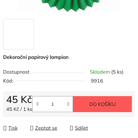
Dekorační papírový lampion
Dostupnost
Skladem
(5 ks)
Kód:
9916
45 Kč
DO KOŠÍKU
Měrná cena:
45 Kč / 1 ks
Tisk
Zeptat se
Sdílet