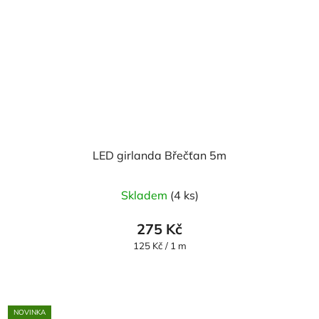
LED girlanda Břečťan 5m
Skladem
(4 ks)
275 Kč
Měrná
125 Kč / 1 m
cena:
NOVINKA