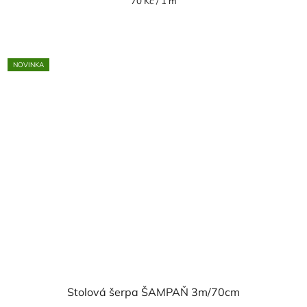
Měrná
70 Kč / 1 m
cena:
NOVINKA
Stolová šerpa ŠAMPAŇ 3m/70cm