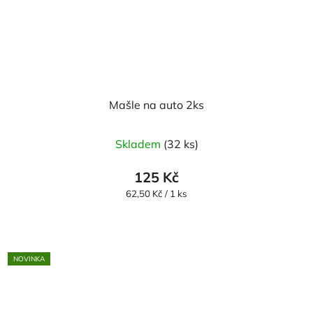
Mašle na auto 2ks
Skladem
(32 ks)
125 Kč
Měrná
62,50 Kč / 1 ks
cena:
NOVINKA