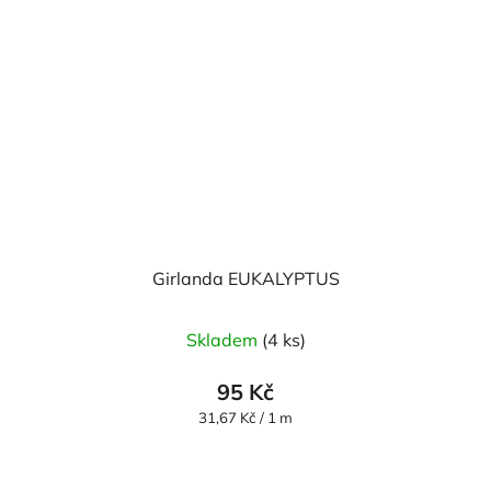
Girlanda EUKALYPTUS
Skladem
(4 ks)
95 Kč
Měrná
31,67 Kč / 1 m
cena: