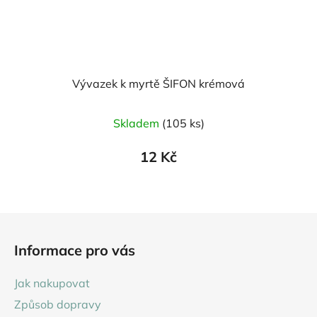
Vývazek k myrtě ŠIFON krémová
Skladem
(105 ks)
12 Kč
Z
á
Informace pro vás
p
a
Jak nakupovat
t
Způsob dopravy
í