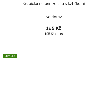
Krabička na peníze bílá s kytičkami
Průměrné
Na dotaz
hodnocení
produktu
195 Kč
je
Měrná
195 Kč / 1 ks
cena:
5,0
z
5
NOVINKA
hvězdiček.