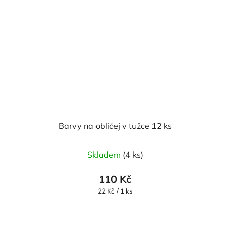
Barvy na obličej v tužce 12 ks
Skladem
(4 ks)
110 Kč
Měrná
22 Kč / 1 ks
cena: