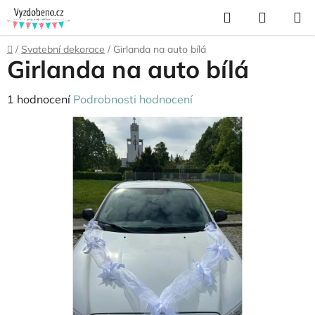
Přejít
Hledat
NÁKUP
na
KOŠÍK
obsah
Domů
/
Svatební dekorace
/
Girlanda na auto bílá
Girlanda na auto bílá
Průměrné
1 hodnocení
Podrobnosti hodnocení
hodnocení
produktu
je
5,0
z
5
hvězdiček.