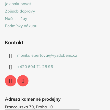
a
Jak nakupovat
t
Způsob dopravy
í
Naše služby
Podmínky nákupu
Kontakt
monika.ebertova
@
vyzdobeno.cz
+420 604 71 28 96
Adresa kamenné prodejny
Francouzská 70, Praha 10