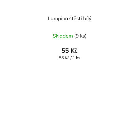
Lampion štěstí bílý
Skladem
(9 ks)
55 Kč
Měrná
55 Kč / 1 ks
cena: