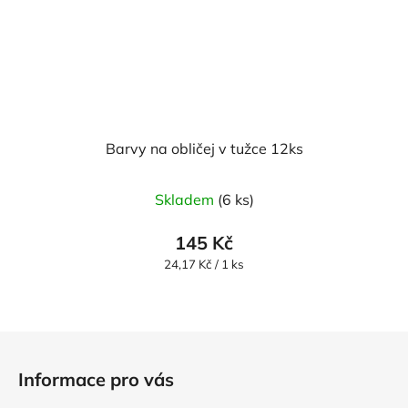
Barvy na obličej v tužce 12ks
Skladem
(6 ks)
145 Kč
Měrná
24,17 Kč / 1 ks
cena:
Z
á
Informace pro vás
p