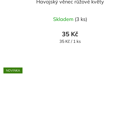
Havajský věnec růžové květy
Průměrné
Skladem
(3 ks)
hodnocení
produktu
35 Kč
je
Měrná
35 Kč / 1 ks
cena:
5,0
z
5
NOVINKA
hvězdiček.