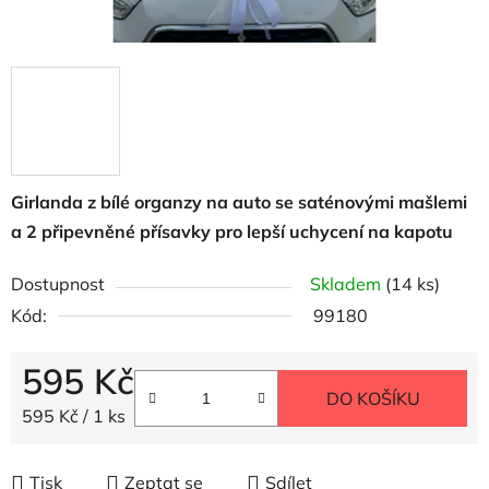
Girlanda z bílé organzy na auto se saténovými mašlemi
a 2 připevněné přísavky pro lepší uchycení na kapotu
Dostupnost
Skladem
(14 ks)
Kód:
99180
595 Kč
DO KOŠÍKU
Měrná cena:
595 Kč / 1 ks
Tisk
Zeptat se
Sdílet