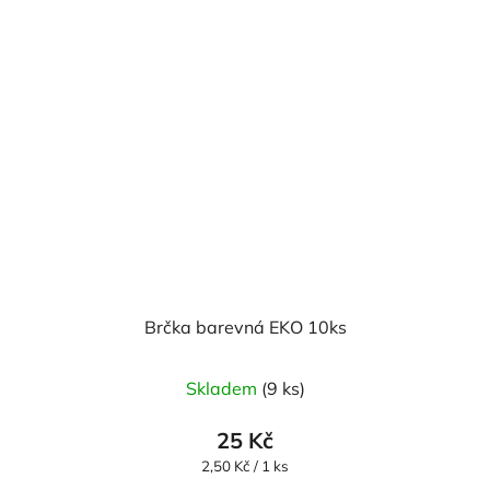
Brčka barevná EKO 10ks
Skladem
(9 ks)
25 Kč
Měrná
2,50 Kč / 1 ks
cena: