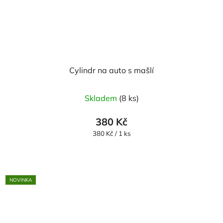
Cylindr na auto s mašlí
Průměrné
Skladem
(8 ks)
hodnocení
produktu
380 Kč
je
Měrná
380 Kč / 1 ks
cena:
5,0
z
5
NOVINKA
hvězdiček.