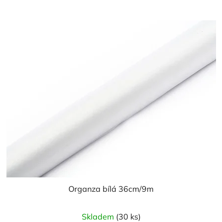
z
5
hvězdiček.
Organza bílá 36cm/9m
Průměrné
Skladem
(30 ks)
hodnocení