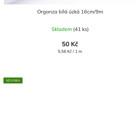
Organza bílá úzká 16cm/9m
Průměrné
Skladem
(41 ks)
hodnocení
produktu
50 Kč
je
Měrná
5,56 Kč / 1 m
cena:
5,0
z
5
NOVINKA
hvězdiček.