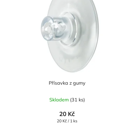
Přísavka z gumy
Průměrné
Skladem
(31 ks)
hodnocení
produktu
20 Kč
je
Měrná
20 Kč / 1 ks
cena:
3,0