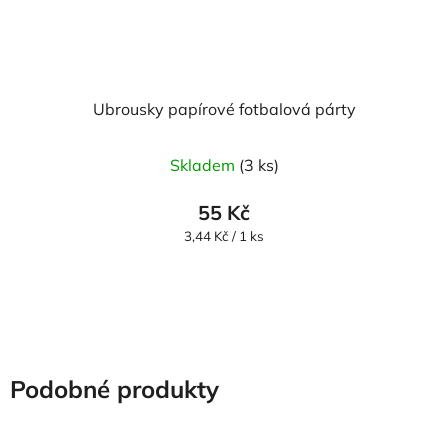
Ubrousky papírové fotbalová párty
Skladem
(3 ks)
55 Kč
Měrná
3,44 Kč / 1 ks
cena:
Podobné produkty