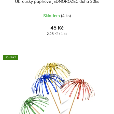
Ubrousky papírové JEDNOROŽEC duha 20ks
Skladem
(4 ks)
45 Kč
Měrná
2,25 Kč / 1 ks
cena:
NOVINKA