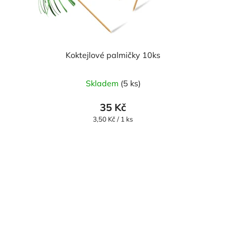
Koktejlové palmičky 10ks
Skladem
(5 ks)
35 Kč
Měrná
3,50 Kč / 1 ks
cena: