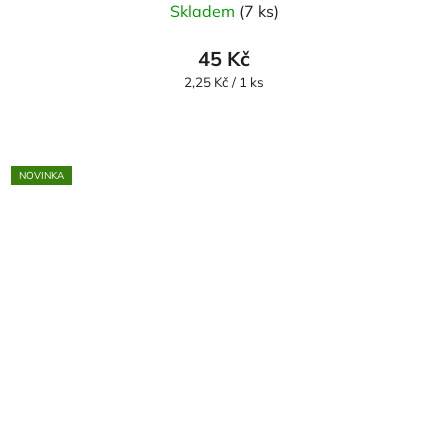
Skladem
(7 ks)
45 Kč
Měrná
2,25 Kč / 1 ks
cena:
NOVINKA