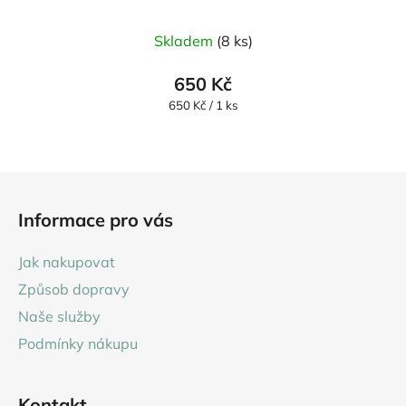
Průměrné
Skladem
(8 ks)
hodnocení
produktu
650 Kč
je
Měrná
650 Kč / 1 ks
cena:
5,0
z
5
Z
hvězdiček.
á
Informace pro vás
p
a
Jak nakupovat
t
Způsob dopravy
í
Naše služby
Podmínky nákupu
Kontakt