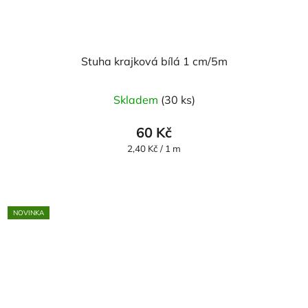
Stuha krajková bílá 1 cm/5m
Skladem
(30 ks)
60 Kč
Měrná
2,40 Kč / 1 m
cena:
NOVINKA