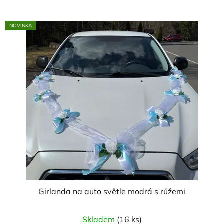
z
5
NOVINKA
hvězdiček.
Girlanda na auto světle modrá s růžemi
Skladem
(16 ks)