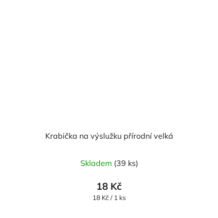
Krabička na výslužku přírodní velká
Skladem
(39 ks)
18 Kč
Měrná
18 Kč / 1 ks
cena: