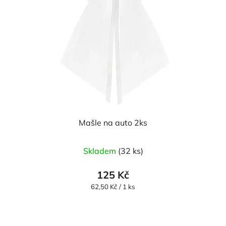
Mašle na auto 2ks
Skladem
(32 ks)
125 Kč
Měrná
62,50 Kč / 1 ks
cena: