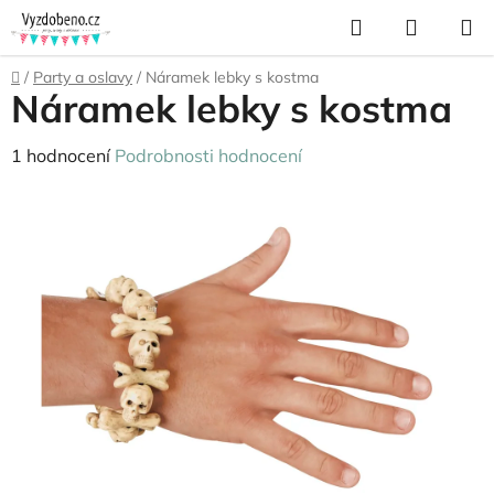
Přejít
Hledat
NÁKUP
na
KOŠÍK
obsah
Domů
/
Party a oslavy
/
Náramek lebky s kostma
Náramek lebky s kostma
Průměrné
1 hodnocení
Podrobnosti hodnocení
hodnocení
produktu
je
5,0
z
5
hvězdiček.