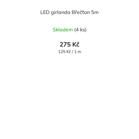
LED girlanda Břečťan 5m
Skladem
(4 ks)
275 Kč
Měrná
125 Kč / 1 m
cena: