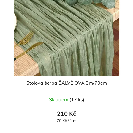
Stolová šerpa ŠALVĚJOVÁ 3m/70cm
Průměrné
Skladem
(17 ks)
hodnocení
produktu
210 Kč
je
Měrná
70 Kč / 1 m
cena:
5,0