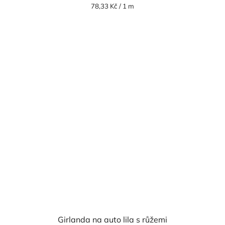
Měrná
78,33 Kč / 1 m
cena:
Girlanda na auto lila s růžemi