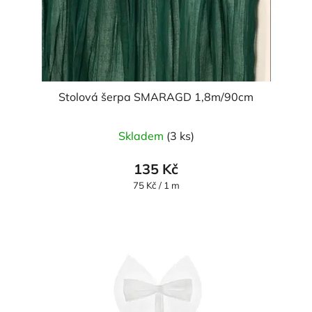
Stolová šerpa SMARAGD 1,8m/90cm
Skladem
(3 ks)
135 Kč
Měrná
75 Kč / 1 m
cena: