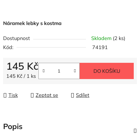
Náramek lebky s kostma
Dostupnost
Skladem
(2 ks)
Kód:
74191
145 Kč
DO KOŠÍKU
Měrná cena:
145 Kč / 1 ks
Tisk
Zeptat se
Sdílet
Popis