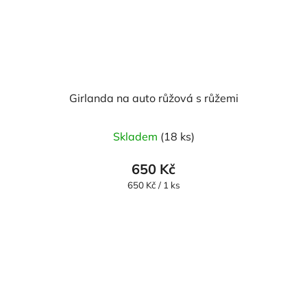
Girlanda na auto růžová s růžemi
Průměrné
Skladem
(18 ks)
hodnocení
produktu
650 Kč
je
Měrná
650 Kč / 1 ks
cena:
5,0
z
5
hvězdiček.