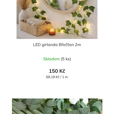
LED girlanda Břečťan 2m
Skladem
(5 ks)
150 Kč
Měrná
68,18 Kč / 1 m
cena: