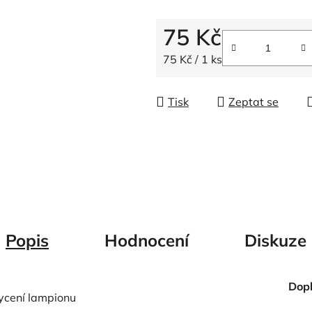
5
hvězdiček.
75 Kč
Měrná cena:
75 Kč / 1 ks
Tisk
Zeptat se
Popis
Hodnocení
Diskuze
Dop
hycení lampionu