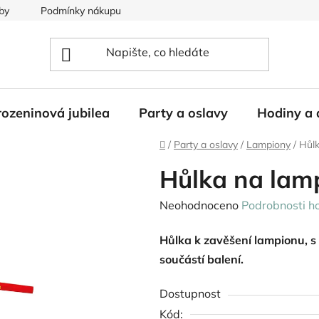
by
Podmínky nákupu
ozeninová jubilea
Party a oslavy
Hodiny a 
Domů
/
Party a oslavy
/
Lampiony
/
Hůlk
Hůlka na lam
Průměrné
Neohodnoceno
Podrobnosti h
hodnocení
Hůlka k zavěšení lampionu, 
produktu
součástí balení.
je
0,0
Dostupnost
z
Kód: