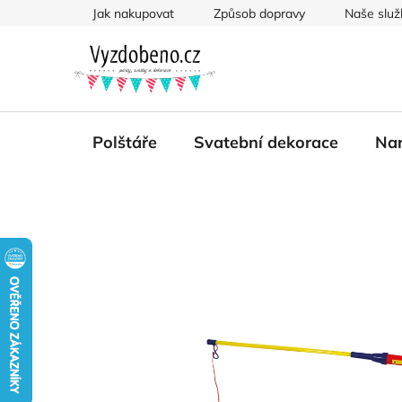
Přejít
Jak nakupovat
Způsob dopravy
Naše služ
na
obsah
Polštáře
Svatební dekorace
Nar