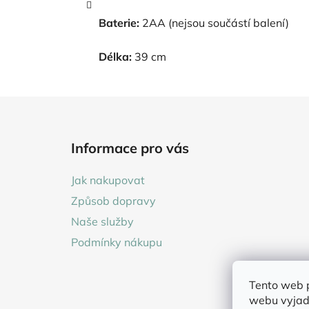
Baterie:
2AA (nejsou součástí balení)
Délka:
39 cm
Z
á
Informace pro vás
p
a
Jak nakupovat
t
Způsob dopravy
í
Naše služby
Podmínky nákupu
Tento web 
webu vyjadř