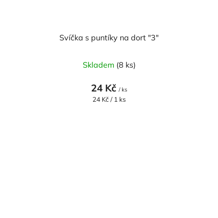
Svíčka s puntíky na dort "3"
Skladem
(8 ks)
24 Kč
/ ks
Měrná
24 Kč / 1 ks
cena: