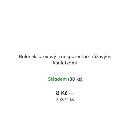
Balonek latexový transparentní s růžovými
konfetkami
Skladem
(30 ks)
8 Kč
/ ks
Měrná
8 Kč / 1 ks
cena: