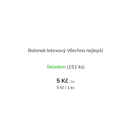
Balonek latexový Všechno nejlepší
Skladem
(151 ks)
5 Kč
/ ks
Měrná
5 Kč / 1 ks
cena: