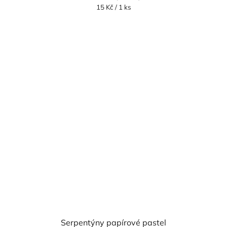
Měrná
15 Kč / 1 ks
cena:
Serpentýny papírové pastel