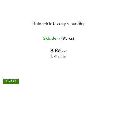
Balonek latexový s puntíky
Skladem
(95 ks)
8 Kč
/ ks
Měrná
8 Kč / 1 ks
cena:
NOVINKA