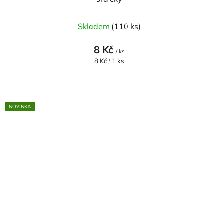
Skladem
(110 ks)
8 Kč
/ ks
Měrná
8 Kč / 1 ks
cena:
NOVINKA