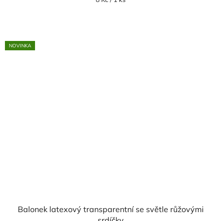
cena:
NOVINKA
Balonek latexový transparentní se světle růžovými
srdíčky