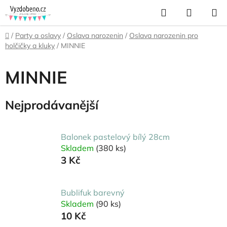
Přejít
Hledat
NÁKUP
na
KOŠÍK
obsah
Domů
/
Party a oslavy
/
Oslava narozenin
/
Oslava narozenin pro
holčičky a kluky
/
MINNIE
MINNIE
Nejprodávanější
Balonek pastelový bílý 28cm
Skladem
(380 ks)
3 Kč
Bublifuk barevný
Skladem
(90 ks)
10 Kč