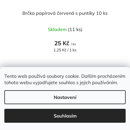
Brčka papírová červená s puntíky 10 ks
Skladem
(11 ks)
25 Kč
/ ks
Měrná
1,25 Kč / 1 ks
cena:
Tento web používá soubory cookie. Dalším procházením
NOVINKA
tohoto webu vyjadřujete souhlas s jejich používáním.
Nastavení
Souhlasím