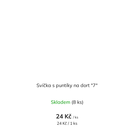
Svíčka s puntíky na dort "7"
Skladem
(8 ks)
24 Kč
/ ks
Měrná
24 Kč / 1 ks
cena: