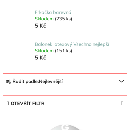
Frkačka barevná
Skladem
(235 ks)
5 Kč
Balonek latexový Všechno nejlepší
Skladem
(151 ks)
5 Kč
Ř
Řadit podle:
Nejlevnější
a
z
e
OTEVŘÍT FILTR
n
í
V
p
ý
r