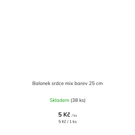
Balonek srdce mix barev 25 cm
Průměrné
Skladem
(38 ks)
hodnocení
produktu
5 Kč
/ ks
je
Měrná
5 Kč / 1 ks
cena:
5,0