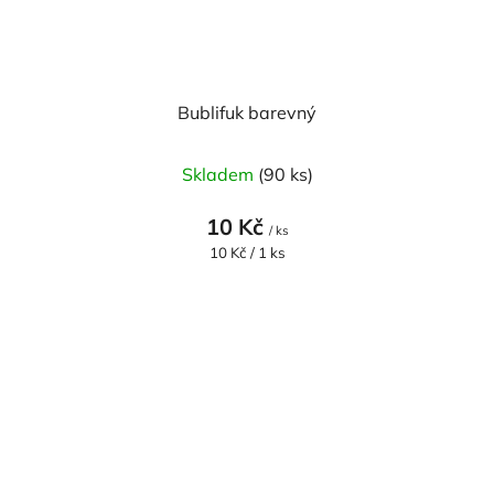
Bublifuk barevný
Skladem
(90 ks)
10 Kč
/ ks
Měrná
10 Kč / 1 ks
cena: