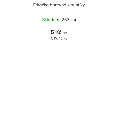
Frkačka barevná s puntíky
Průměrné
Skladem
(253 ks)
hodnocení
produktu
5 Kč
/ ks
je
Měrná
5 Kč / 1 ks
cena:
3,0
z
5
hvězdiček.