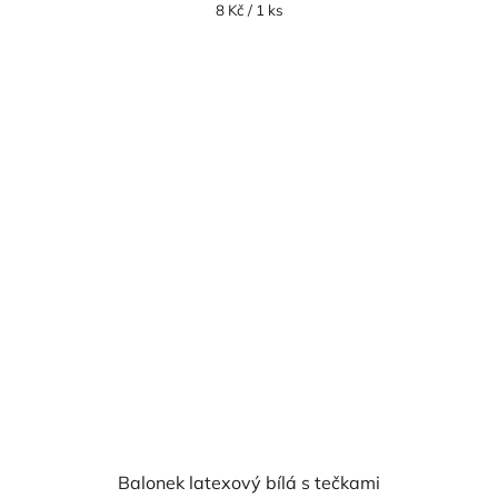
Měrná
8 Kč / 1 ks
cena:
Balonek latexový bílá s tečkami