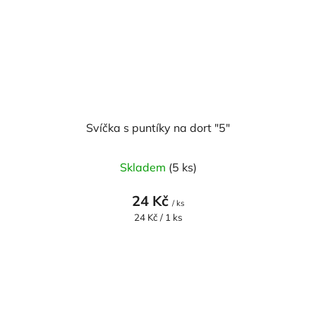
Svíčka s puntíky na dort "5"
Skladem
(5 ks)
24 Kč
/ ks
Měrná
24 Kč / 1 ks
cena: