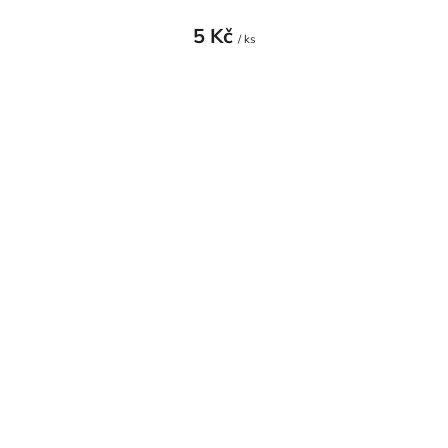
5 Kč
/ ks