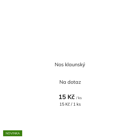
Nos klaunský
Na dotaz
15 Kč
/ ks
Měrná
15 Kč / 1 ks
cena:
NOVINKA