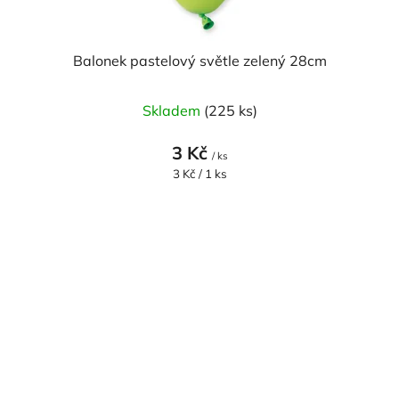
Balonek pastelový světle zelený 28cm
Skladem
(225 ks)
3 Kč
/ ks
Měrná
3 Kč / 1 ks
cena: