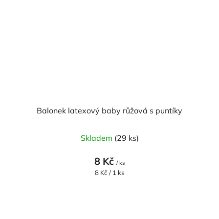
Balonek latexový baby růžová s puntíky
Skladem
(29 ks)
8 Kč
/ ks
Měrná
8 Kč / 1 ks
cena: