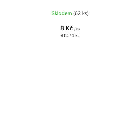
Skladem
(62 ks)
8 Kč
/ ks
Měrná
8 Kč / 1 ks
cena: