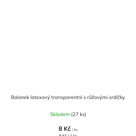
Balonek latexový transparentní s růžovými srdíčky
Skladem
(27 ks)
8 Kč
/ ks
Měrná
8 Kč / 1 ks