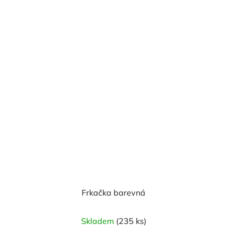
z
5
hvězdiček.
Frkačka barevná
Skladem
(235 ks)