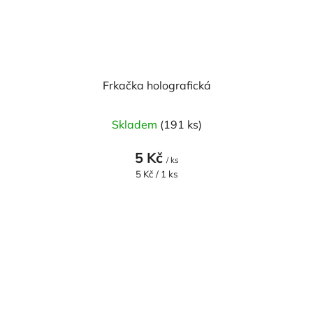
Frkačka holografická
Skladem
(191 ks)
5 Kč
/ ks
Měrná
5 Kč / 1 ks
cena: