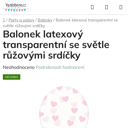
Přejít
Hledat
NÁKUP
na
KOŠÍK
obsah
Domů
/
Party a oslavy
/
Balonky
/
Balonek latexový transparentní se
světle růžovými srdíčky
Balonek latexový
transparentní se světle
růžovými srdíčky
Průměrné
Neohodnoceno
Podrobnosti hodnocení
hodnocení
NOVINKA
produktu
je
0,0
z
5
hvězdiček.