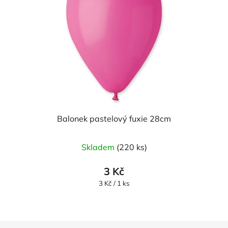
Balonek pastelový fuxie 28cm
Skladem
(220 ks)
3 Kč
Měrná
3 Kč / 1 ks
cena:
Z