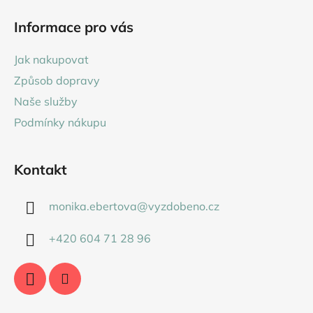
á
Informace pro vás
p
a
Jak nakupovat
t
Způsob dopravy
í
Naše služby
Podmínky nákupu
Kontakt
monika.ebertova
@
vyzdobeno.cz
+420 604 71 28 96