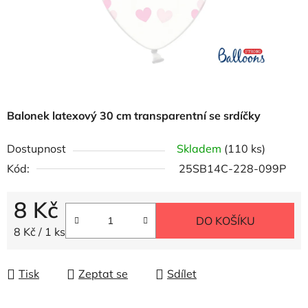
Balonek latexový 30 cm transparentní se srdíčky
Dostupnost
Skladem
(110 ks)
Kód:
25SB14C-228-099P
8 Kč
DO KOŠÍKU
Měrná cena:
8 Kč / 1 ks
Tisk
Zeptat se
Sdílet