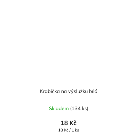
Krabička na výslužku bílá
Skladem
(134 ks)
18 Kč
Měrná
18 Kč / 1 ks
cena: