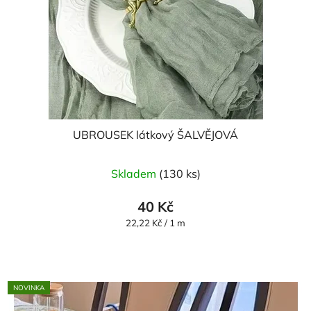
UBROUSEK látkový ŠALVĚJOVÁ
Skladem
(130 ks)
40 Kč
Měrná
22,22 Kč / 1 m
cena:
NOVINKA