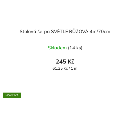
Stolová šerpa SVĚTLE RŮŽOVÁ 4m/70cm
Skladem
(14 ks)
245 Kč
Měrná
61,25 Kč / 1 m
cena:
NOVINKA