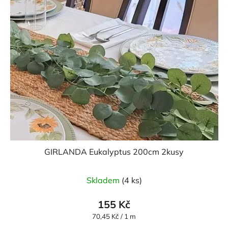
GIRLANDA Eukalyptus 200cm 2kusy
Skladem
(4 ks)
155 Kč
Měrná
70,45 Kč / 1 m
cena: