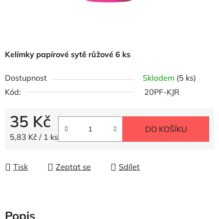
Kelímky papírové sytě růžové 6 ks
Dostupnost
Skladem
(5 ks)
Kód:
20PF-KJR
35 Kč
DO KOŠÍKU
Měrná cena:
5,83 Kč / 1 ks
Tisk
Zeptat se
Sdílet
Popis