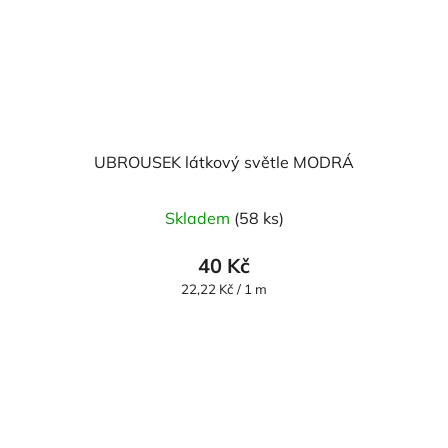
UBROUSEK látkový světle MODRÁ
Skladem
(58 ks)
40 Kč
Měrná
22,22 Kč / 1 m
cena: