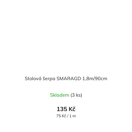
Stolová šerpa SMARAGD 1,8m/90cm
Skladem
(3 ks)
135 Kč
Měrná
75 Kč / 1 m
cena: