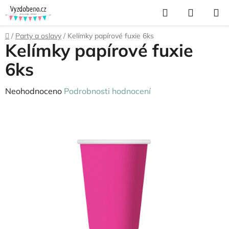
Přejít
Hledat
NÁKUP
na
KOŠÍK
obsah
Domů
/
Party a oslavy
/
Kelímky papírové fuxie 6ks
Kelímky papírové fuxie
6ks
Průměrné
Neohodnoceno
Podrobnosti hodnocení
hodnocení
produktu
je
0,0
z
5
hvězdiček.