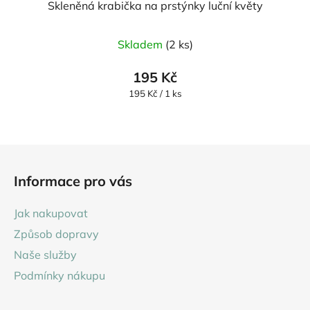
Skleněná krabička na prstýnky luční květy
Skladem
(2 ks)
195 Kč
Měrná
195 Kč / 1 ks
cena:
Z
á
Informace pro vás
p
a
Jak nakupovat
t
Způsob dopravy
í
Naše služby
Podmínky nákupu