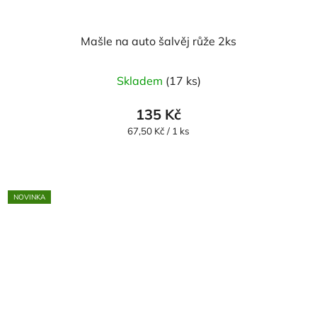
Mašle na auto šalvěj růže 2ks
Skladem
(17 ks)
135 Kč
Měrná
67,50 Kč / 1 ks
cena:
NOVINKA