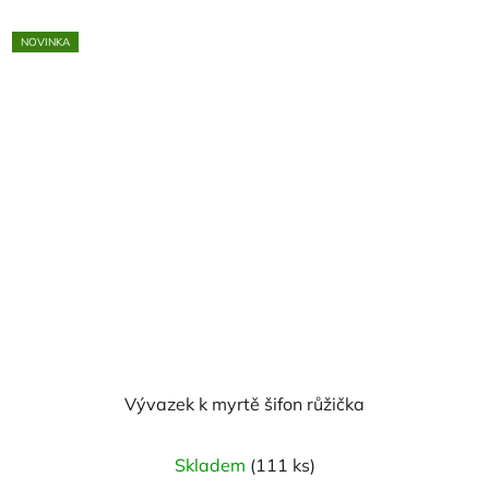
NOVINKA
Vývazek k myrtě šifon růžička
Skladem
(111 ks)