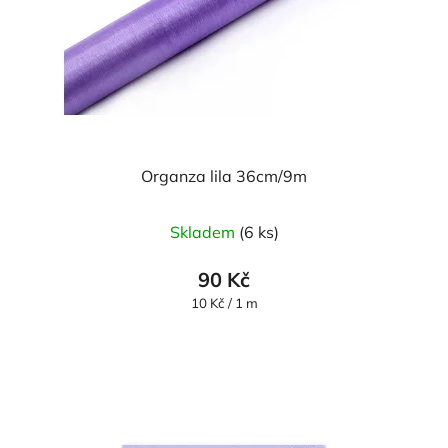
Organza lila 36cm/9m
Průměrné
Skladem
(6 ks)
hodnocení
produktu
90 Kč
je
Měrná
10 Kč / 1 m
cena:
5,0
z
5
hvězdiček.