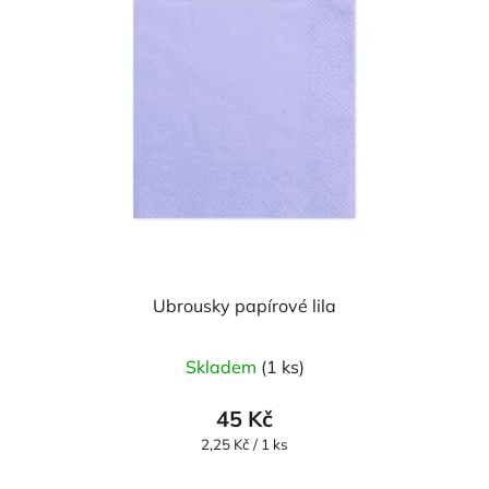
Ubrousky papírové lila
Skladem
(1 ks)
45 Kč
Měrná
2,25 Kč / 1 ks
cena: