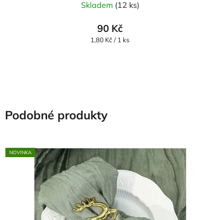
Skladem
(12 ks)
90 Kč
Měrná
1,80 Kč / 1 ks
cena:
Podobné produkty
NOVINKA