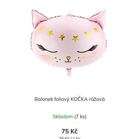
Balonek foliový KOČKA růžová
Skladem
(7 ks)
75 Kč
Měrná
75 Kč / 1 ks