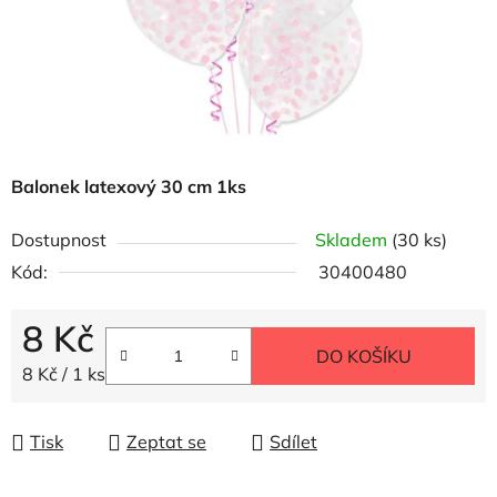
Balonek latexový 30 cm 1ks
Dostupnost
Skladem
(30 ks)
Kód:
30400480
8 Kč
DO KOŠÍKU
Měrná cena:
8 Kč / 1 ks
Tisk
Zeptat se
Sdílet