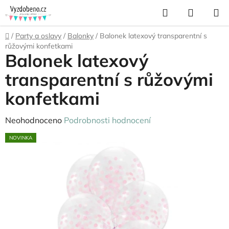
Přejít
Hledat
NÁKUP
na
KOŠÍK
obsah
Domů
/
Party a oslavy
/
Balonky
/
Balonek latexový transparentní s
růžovými konfetkami
Balonek latexový
transparentní s růžovými
konfetkami
Průměrné
Neohodnoceno
Podrobnosti hodnocení
hodnocení
NOVINKA
produktu
je
0,0
z
5
hvězdiček.