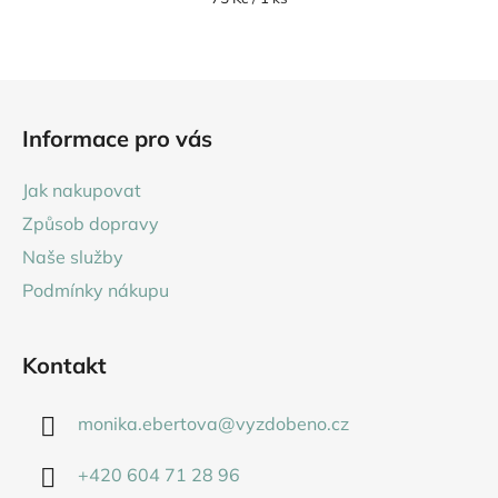
cena:
Z
á
Informace pro vás
p
a
Jak nakupovat
t
Způsob dopravy
í
Naše služby
Podmínky nákupu
Kontakt
monika.ebertova
@
vyzdobeno.cz
+420 604 71 28 96