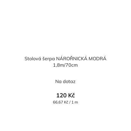
Stolová šerpa NÁROŘNICKÁ MODRÁ
1,8m/70cm
Na dotaz
120 Kč
Měrná
66,67 Kč / 1 m
cena: