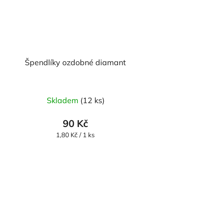
Špendlíky ozdobné diamant
Skladem
(12 ks)
90 Kč
Měrná
1,80 Kč / 1 ks
cena: