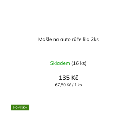
Mašle na auto růže lila 2ks
Skladem
(16 ks)
135 Kč
Měrná
67,50 Kč / 1 ks
cena:
NOVINKA