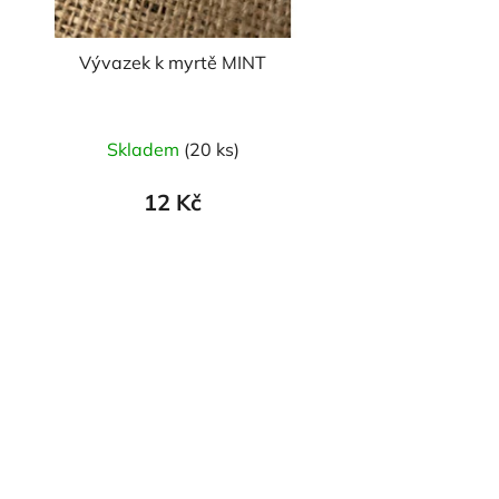
Vývazek k myrtě MINT
Průměrné
Skladem
(20 ks)
hodnocení
produktu
12 Kč
je
5,0
z
5
hvězdiček.