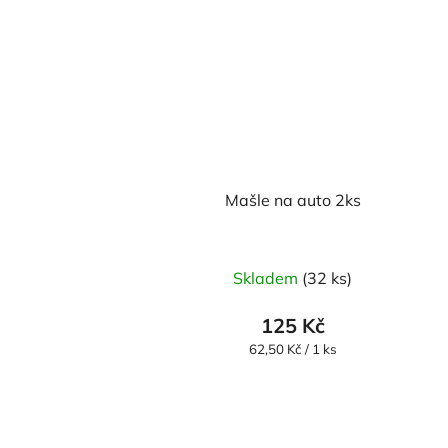
Mašle na auto 2ks
Skladem
(32 ks)
125 Kč
Měrná
62,50 Kč / 1 ks
cena: