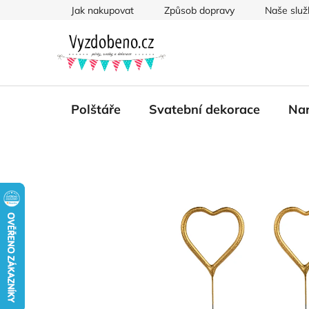
Přejít
Jak nakupovat
Způsob dopravy
Naše služ
na
obsah
Polštáře
Svatební dekorace
Nar