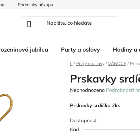
by
Podmínky nákupu
ozeninová jubilea
Party a oslavy
Hodiny a 
Domů
/
Party a oslavy
/
VÁNOCE
/
Prsk
Prskavky srdí
Průměrné
Neohodnoceno
Podrobnosti h
hodnocení
Prskavky srdíčka 2ks
produktu
je
Dostupnost
0,0
Kód:
z