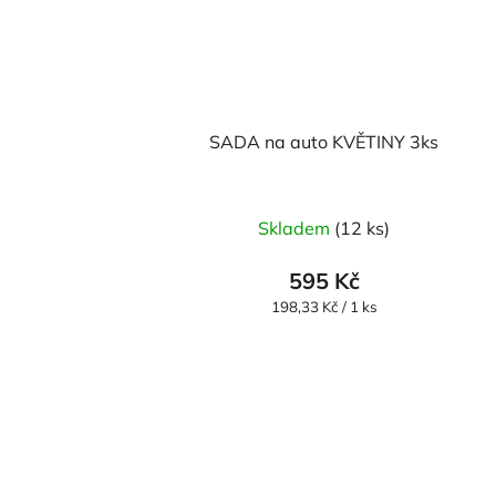
SADA na auto KVĚTINY 3ks
Průměrné
Skladem
(12 ks)
hodnocení
produktu
595 Kč
je
Měrná
198,33 Kč / 1 ks
cena:
5,0
z
5
hvězdiček.