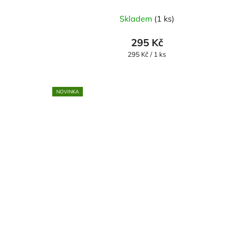
Skladem
(1 ks)
295 Kč
Měrná
295 Kč / 1 ks
cena:
NOVINKA