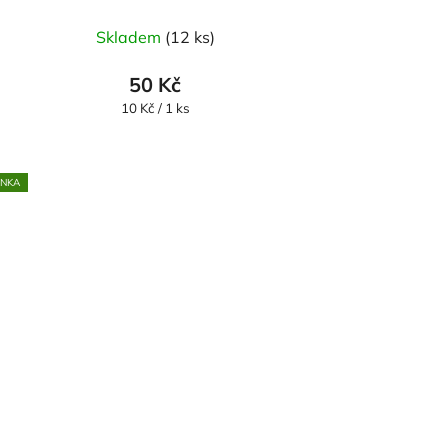
Skladem
(12 ks)
50 Kč
Měrná
10 Kč / 1 ks
cena:
INKA