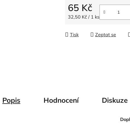
5
65 Kč
hvězdiček.
Měrná cena:
32,50 Kč / 1 ks
Tisk
Zeptat se
Popis
Hodnocení
Diskuze
Dop