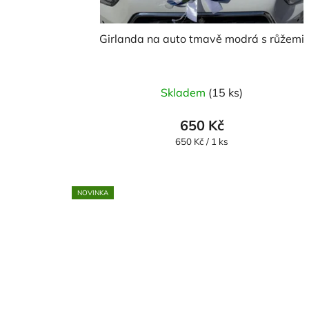
Girlanda na auto tmavě modrá s růžemi
Skladem
(15 ks)
650 Kč
Měrná
650 Kč / 1 ks
cena:
NOVINKA