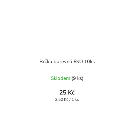
Brčka barevná EKO 10ks
Skladem
(9 ks)
25 Kč
Měrná
2,50 Kč / 1 ks
cena: