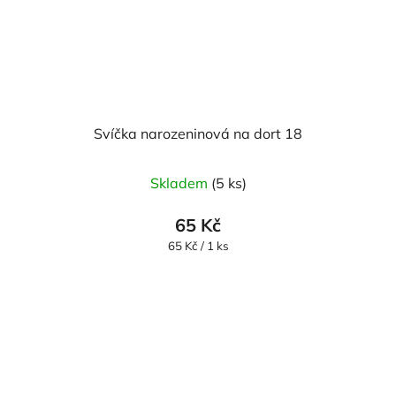
Svíčka narozeninová na dort 18
Skladem
(5 ks)
65 Kč
Měrná
65 Kč / 1 ks
cena: