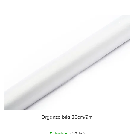
z
5
hvězdiček.
Organza bílá 36cm/9m
Průměrné
Skladem
(19 ks)