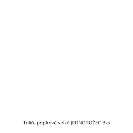
cena:
5,0
z
5
hvězdiček.
Talíře papírové velké JEDNOROŽEC 8ks