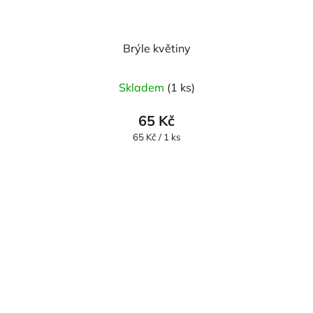
Brýle květiny
Skladem
(1 ks)
65 Kč
Měrná
65 Kč / 1 ks
cena: