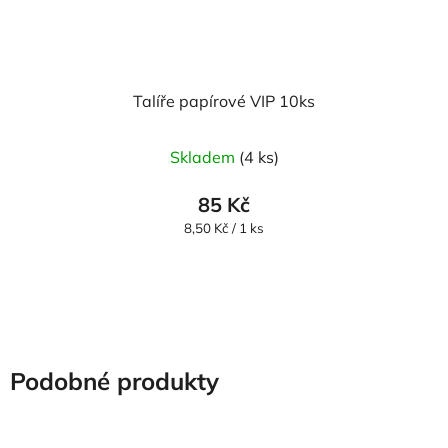
Talíře papírové VIP 10ks
Skladem
(4 ks)
85 Kč
Měrná
8,50 Kč / 1 ks
cena:
Podobné produkty