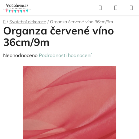
Přejít
Hledat
NÁKUP
na
KOŠÍK
obsah
Domů
/
Svatební dekorace
/
Organza červené víno 36cm/9m
Organza červené víno
36cm/9m
Průměrné
Neohodnoceno
Podrobnosti hodnocení
hodnocení
produktu
je
0,0
z
5
hvězdiček.