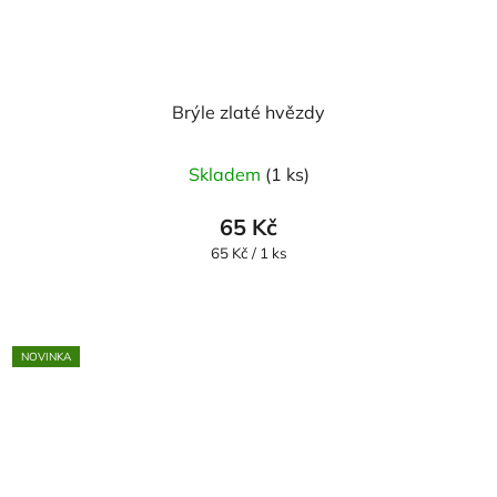
Brýle zlaté hvězdy
Skladem
(1 ks)
65 Kč
Měrná
65 Kč / 1 ks
cena:
NOVINKA