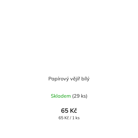
Papírový vějíř bílý
Skladem
(29 ks)
65 Kč
Měrná
65 Kč / 1 ks
cena: