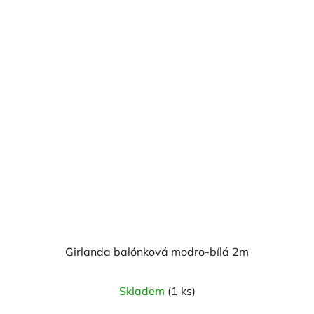
Girlanda balónková modro-bílá 2m
Průměrné
Skladem
(1 ks)
hodnocení