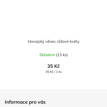
Havajský věnec růžové květy
Průměrné
Skladem
(13 ks)
hodnocení
produktu
35 Kč
je
Měrná
35 Kč / 1 ks
cena:
5,0
z
5
Z
hvězdiček.
á
Informace pro vás
p