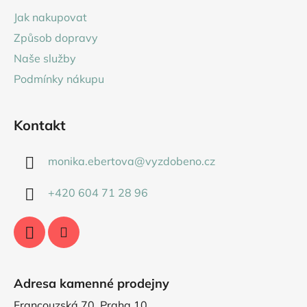
a
Jak nakupovat
t
Způsob dopravy
í
Naše služby
Podmínky nákupu
Kontakt
monika.ebertova
@
vyzdobeno.cz
+420 604 71 28 96
Adresa kamenné prodejny
Francouzská 70, Praha 10