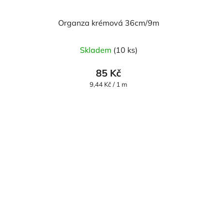
Organza krémová 36cm/9m
Skladem
(10 ks)
85 Kč
Měrná
9,44 Kč / 1 m
cena: