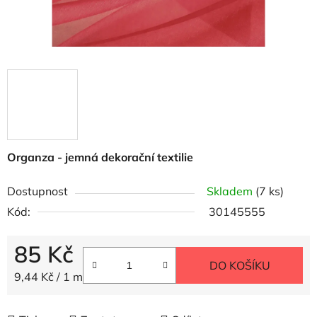
Organza - jemná dekorační textilie
Dostupnost
Skladem
(7 ks)
Kód:
30145555
85 Kč
DO KOŠÍKU
Měrná cena:
9,44 Kč / 1 m