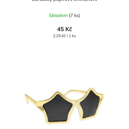
Skladem
(7 ks)
45 Kč
Měrná
2,25 Kč / 1 ks
cena: