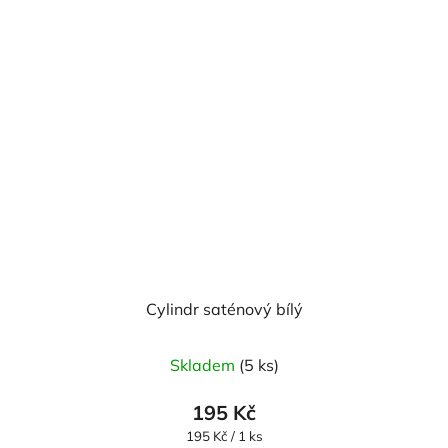
Cylindr saténový bílý
Průměrné
Skladem
(5 ks)
hodnocení
produktu
195 Kč
je
Měrná
195 Kč / 1 ks