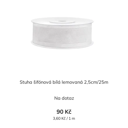
Stuha šifónová bílá lemovaná 2,5cm/25m
Průměrné
Na dotaz
hodnocení
produktu
90 Kč
je
Měrná
3,60 Kč / 1 m
cena:
5,0