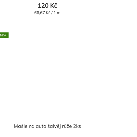
120 Kč
Měrná
66,67 Kč / 1 m
cena:
INKA
Mašle na auto šalvěj růže 2ks