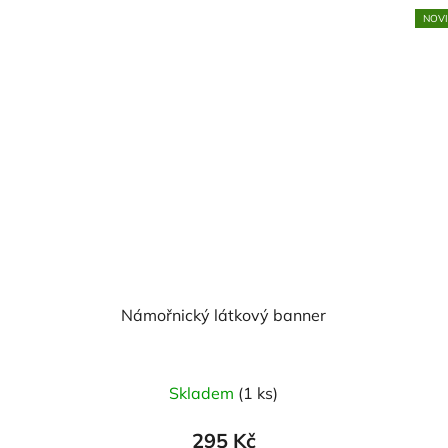
NOV
Námořnický látkový banner
Skladem
(1 ks)
295 Kč