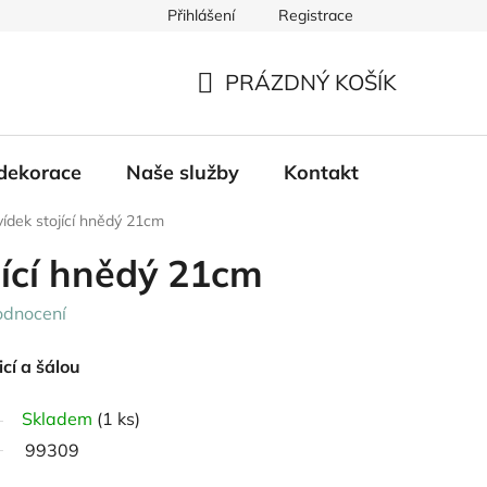
Přihlášení
Registrace
PRÁZDNÝ KOŠÍK
NÁKUPNÍ
KOŠÍK
dekorace
Naše služby
Kontakt
ídek stojící hnědý 21cm
jící hnědý 21cm
odnocení
icí a šálou
Skladem
(1 ks)
99309