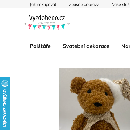
Přejít
Jak nakupovat
Způsob dopravy
Naše služ
na
obsah
Polštáře
Svatební dekorace
Nar