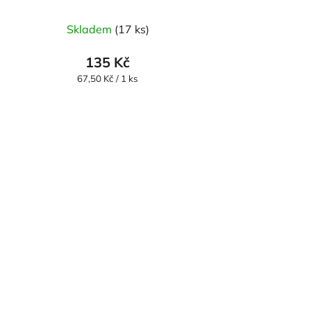
Skladem
(17 ks)
135 Kč
Měrná
67,50 Kč / 1 ks
cena: