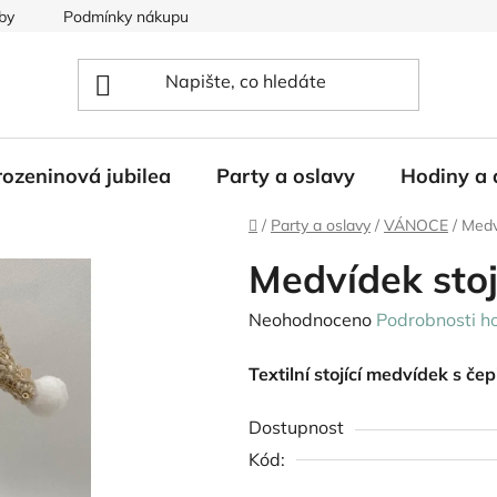
by
Podmínky nákupu
ozeninová jubilea
Party a oslavy
Hodiny a 
Domů
/
Party a oslavy
/
VÁNOCE
/
Medv
Medvídek sto
Průměrné
Neohodnoceno
Podrobnosti h
hodnocení
Textilní stojící medvídek s čep
produktu
je
Dostupnost
0,0
Kód:
z