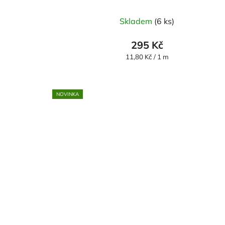
Skladem
(6 ks)
295 Kč
Měrná
11,80 Kč / 1 m
cena:
NOVINKA