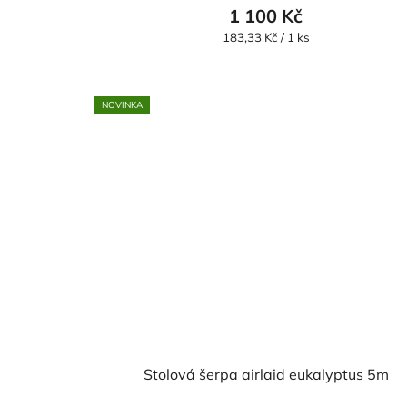
1 100 Kč
Měrná
183,33 Kč / 1 ks
cena:
NOVINKA
Stolová šerpa airlaid eukalyptus 5m