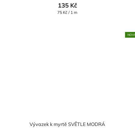
135 Kč
Měrná
75 Kč / 1 m
cena:
NOV
Vývazek k myrtě SVĚTLE MODRÁ