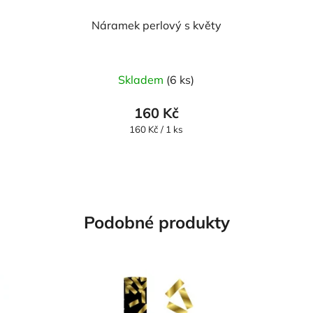
Náramek perlový s květy
Skladem
(6 ks)
160 Kč
Měrná
160 Kč / 1 ks
cena:
Podobné produkty