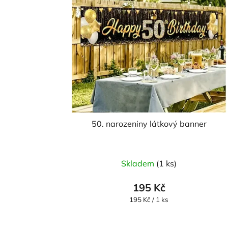
50. narozeniny látkový banner
Skladem
(1 ks)
195 Kč
Měrná
195 Kč / 1 ks
cena: