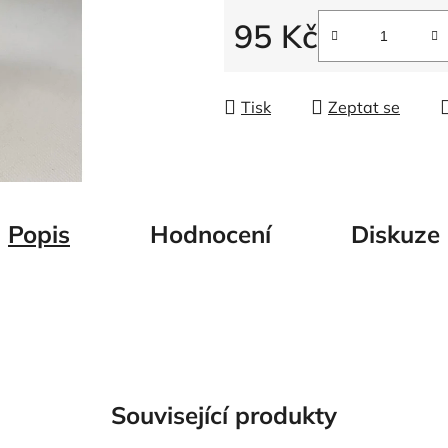
5
95 Kč
hvězdiček.
Měrná cena:
Tisk
Zeptat se
Popis
Hodnocení
Diskuze
Související produkty