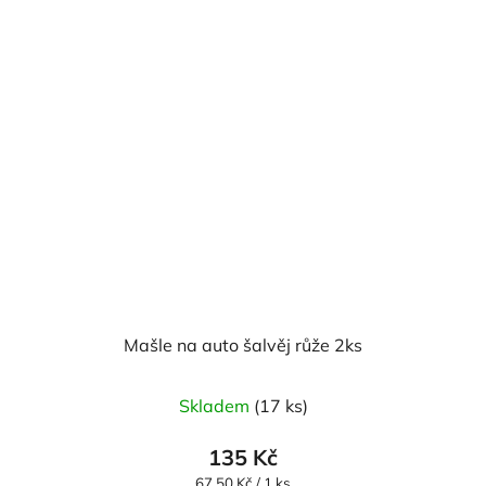
Mašle na auto šalvěj růže 2ks
Skladem
(17 ks)
135 Kč
Měrná
67,50 Kč / 1 ks