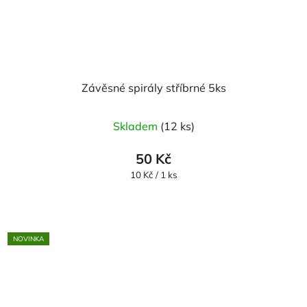
Závěsné spirály stříbrné 5ks
Skladem
(12 ks)
50 Kč
Měrná
10 Kč / 1 ks
cena:
NOVINKA