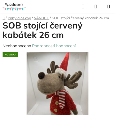
Přejít
Hledat
NÁKUP
na
KOŠÍK
obsah
Domů
/
Party a oslavy
/
VÁNOCE
/
SOB stojící červený kabátek 26 cm
SOB stojící červený
kabátek 26 cm
Průměrné
Neohodnoceno
Podrobnosti hodnocení
hodnocení
NOVINKA
produktu
je
0,0
z
5
hvězdiček.