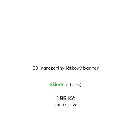
50. narozeniny látkový banner
Skladem
(1 ks)
195 Kč
Měrná
195 Kč / 1 ks
cena: