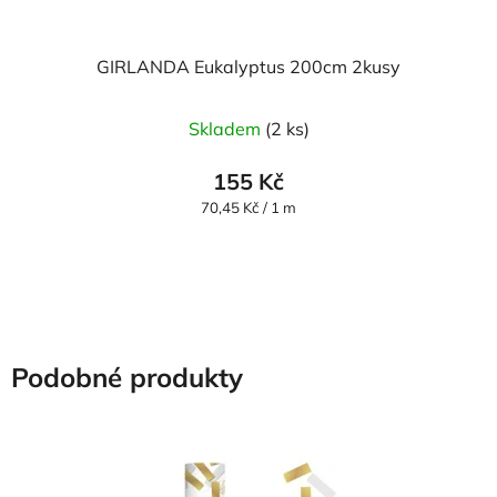
GIRLANDA Eukalyptus 200cm 2kusy
Skladem
(2 ks)
155 Kč
Měrná
70,45 Kč / 1 m
cena:
Podobné produkty