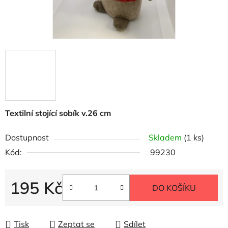
Textilní stojící sobík v.26 cm
Dostupnost
Skladem
(1 ks)
Kód:
99230
195 Kč
DO KOŠÍKU
Měrná cena:
Tisk
Zeptat se
Sdílet