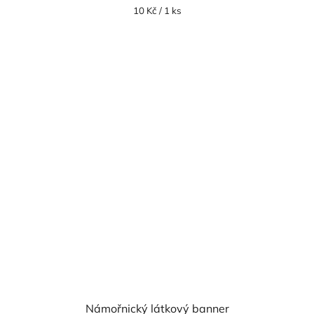
Měrná
10 Kč / 1 ks
cena:
Námořnický látkový banner