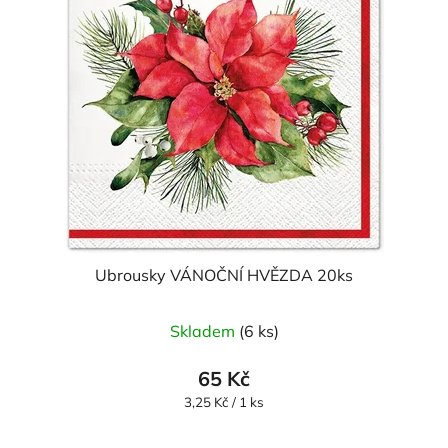
Ubrousky VÁNOČNÍ HVĚZDA 20ks
Skladem
(6 ks)
65 Kč
Měrná
3,25 Kč / 1 ks
cena: