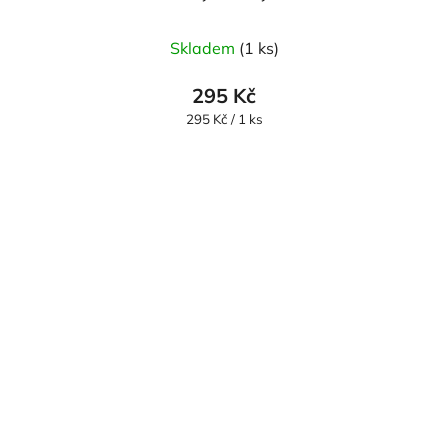
Skladem
(1 ks)
295 Kč
Měrná
295 Kč / 1 ks
cena: