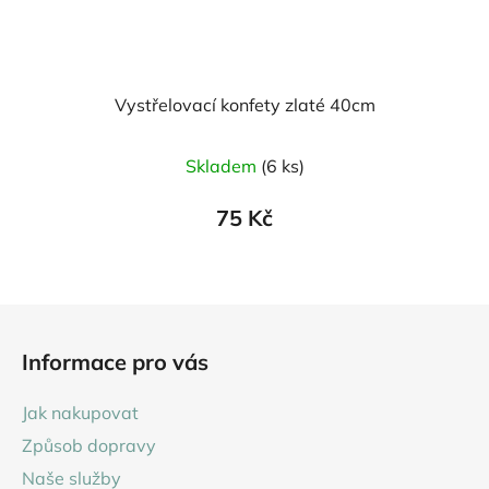
Vystřelovací konfety zlaté 40cm
Skladem
(6 ks)
75 Kč
Z
á
Informace pro vás
p
a
Jak nakupovat
t
Způsob dopravy
í
Naše služby