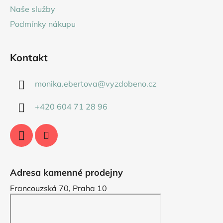
í
Naše služby
Podmínky nákupu
Kontakt
monika.ebertova
@
vyzdobeno.cz
+420 604 71 28 96
Adresa kamenné prodejny
Francouzská 70, Praha 10