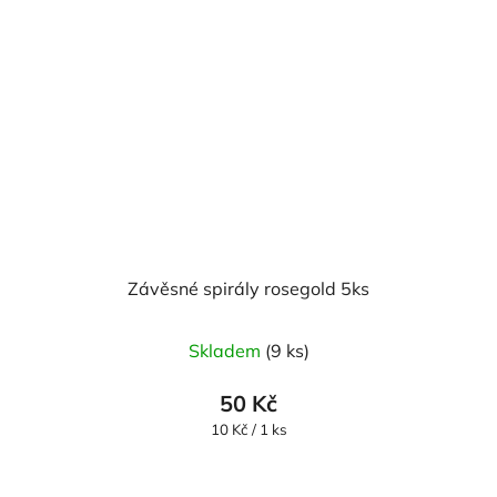
Závěsné spirály rosegold 5ks
Skladem
(9 ks)
50 Kč
Měrná
10 Kč / 1 ks
cena: