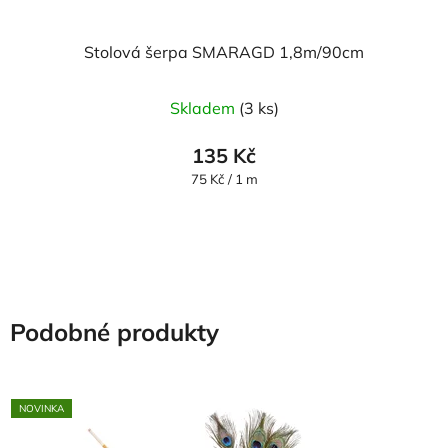
Stolová šerpa SMARAGD 1,8m/90cm
Skladem
(3 ks)
135 Kč
Měrná
75 Kč / 1 m
cena:
Podobné produkty
NOVINKA