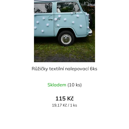
Růžičky textilní nalepovací 6ks
Průměrné
Skladem
(10 ks)
hodnocení
produktu
115 Kč
je
Měrná
19,17 Kč / 1 ks
cena:
5,0
z
5