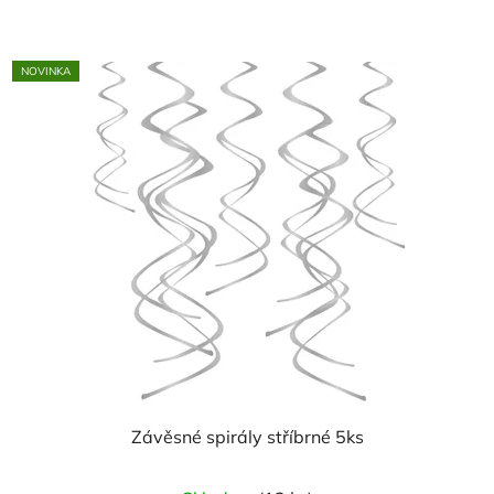
NOVINKA
Závěsné spirály stříbrné 5ks