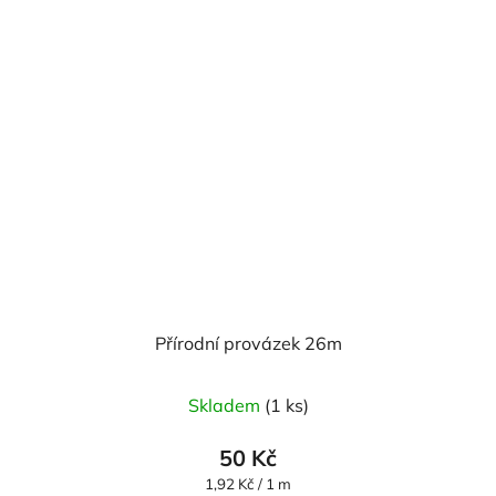
Přírodní provázek 26m
Skladem
(1 ks)
50 Kč
Měrná
1,92 Kč / 1 m