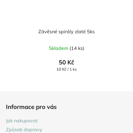
Závěsné spirály zlaté 5ks
Skladem
(14 ks)
50 Kč
Měrná
10 Kč / 1 ks
cena:
Z
á
Informace pro vás
p
a
Jak nakupovat
t
Způsob dopravy