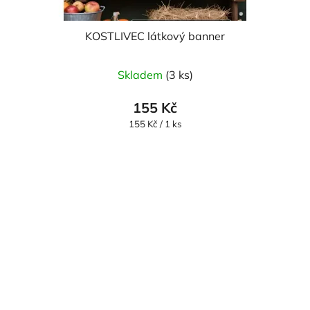
KOSTLIVEC látkový banner
Skladem
(3 ks)
155 Kč
Měrná
155 Kč / 1 ks
cena: