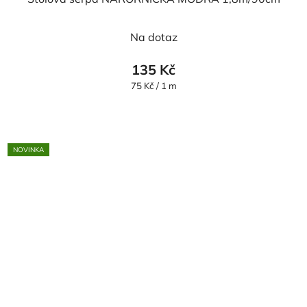
Na dotaz
135 Kč
Měrná
75 Kč / 1 m
cena:
NOVINKA