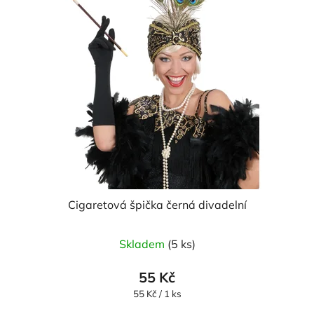
Cigaretová špička černá divadelní
Skladem
(5 ks)
55 Kč
Měrná
55 Kč / 1 ks
cena: