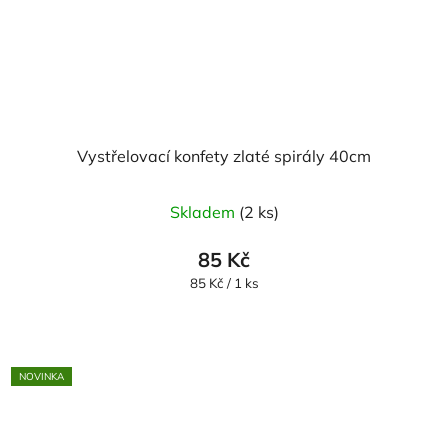
Vystřelovací konfety zlaté spirály 40cm
Skladem
(2 ks)
85 Kč
Měrná
85 Kč / 1 ks
cena:
NOVINKA