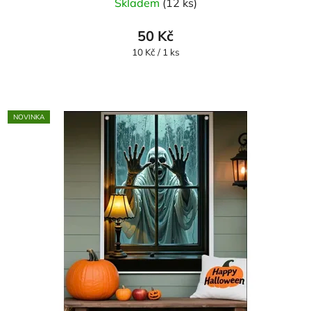
Skladem
(12 ks)
50 Kč
Měrná
10 Kč / 1 ks
cena:
NOVINKA