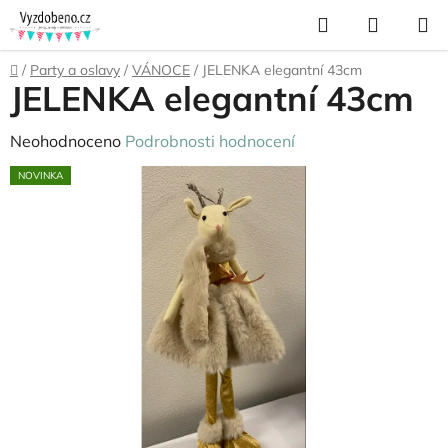
Přejít
Hledat
NÁKUP
na
KOŠÍK
obsah
Domů
/
Party a oslavy
/
VÁNOCE
/
JELENKA elegantní 43cm
JELENKA elegantní 43cm
Průměrné
Neohodnoceno
Podrobnosti hodnocení
hodnocení
NOVINKA
produktu
je
0,0
z
5
hvězdiček.