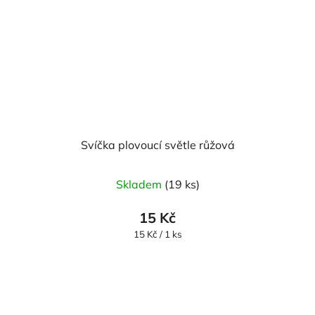
Svíčka plovoucí světle růžová
Průměrné
Skladem
(19 ks)
hodnocení
produktu
15 Kč
je
Měrná
15 Kč / 1 ks
cena:
5,0
z
5
hvězdiček.