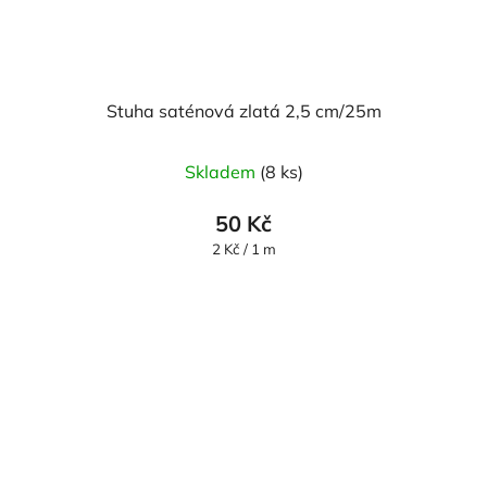
Stuha saténová zlatá 2,5 cm/25m
Skladem
(8 ks)
50 Kč
Měrná
2 Kč / 1 m
cena: