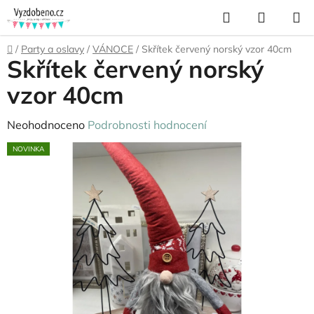
Přejít
Hledat
NÁKUP
na
KOŠÍK
obsah
Domů
/
Party a oslavy
/
VÁNOCE
/
Skřítek červený norský vzor 40cm
Skřítek červený norský
vzor 40cm
Průměrné
Neohodnoceno
Podrobnosti hodnocení
hodnocení
NOVINKA
produktu
je
0,0
z
5
hvězdiček.