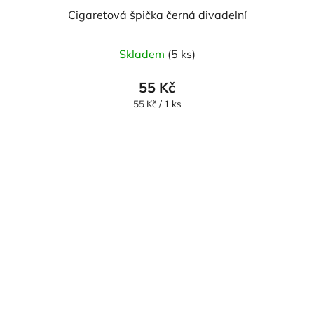
Cigaretová špička černá divadelní
Skladem
(5 ks)
55 Kč
Měrná
55 Kč / 1 ks
cena: