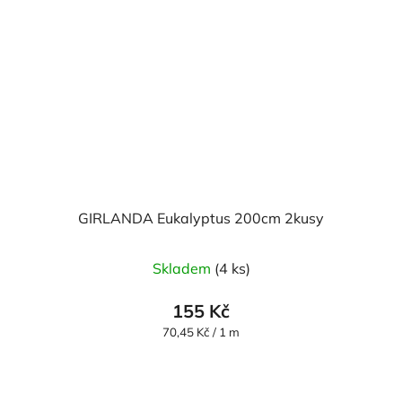
GIRLANDA Eukalyptus 200cm 2kusy
Skladem
(4 ks)
155 Kč
Měrná
70,45 Kč / 1 m
cena: