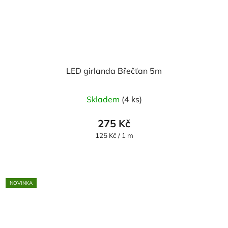
LED girlanda Břečťan 5m
Skladem
(4 ks)
275 Kč
Měrná
125 Kč / 1 m
cena:
NOVINKA