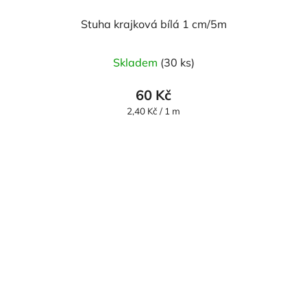
Stuha krajková bílá 1 cm/5m
Skladem
(30 ks)
60 Kč
Měrná
2,40 Kč / 1 m
cena: