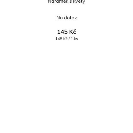
Náramek s květy
Na dotaz
145 Kč
Měrná
145 Kč / 1 ks
cena: