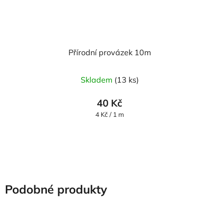
Přírodní provázek 10m
Skladem
(13 ks)
40 Kč
Měrná
4 Kč / 1 m
cena:
Podobné produkty