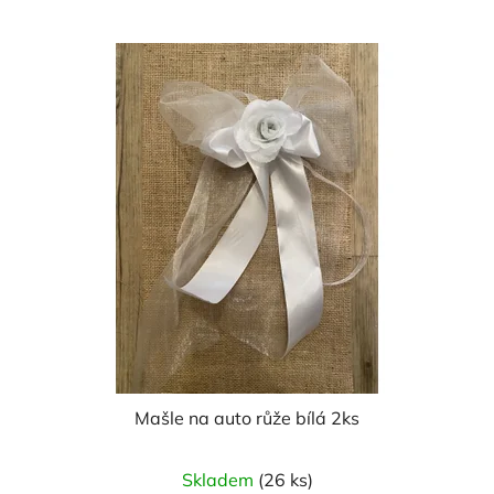
z
5
hvězdiček.
Mašle na auto růže bílá 2ks
Skladem
(26 ks)