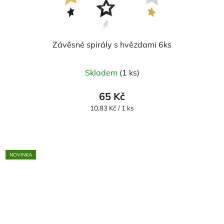
Závěsné spirály s hvězdami 6ks
Skladem
(1 ks)
65 Kč
Měrná
10,83 Kč / 1 ks
cena:
NOVINKA