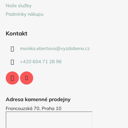
í
Naše služby
Podmínky nákupu
Kontakt
monika.ebertova
@
vyzdobeno.cz
+420 604 71 28 96
Adresa kamenné prodejny
Francouzská 70, Praha 10