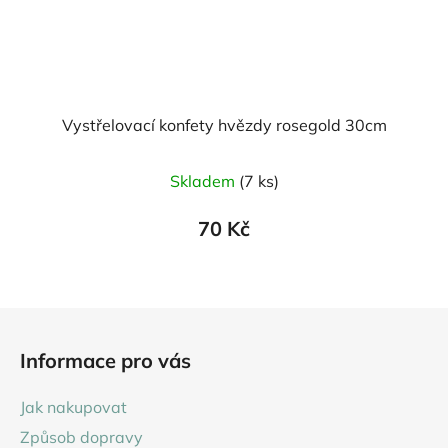
Vystřelovací konfety hvězdy rosegold 30cm
Skladem
(7 ks)
70 Kč
Z
á
Informace pro vás
p
a
Jak nakupovat
t
Způsob dopravy