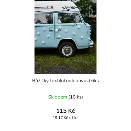
Růžičky textilní nalepovací 6ks
Průměrné
Skladem
(10 ks)
hodnocení
produktu
115 Kč
je
Měrná
19,17 Kč / 1 ks
cena:
5,0