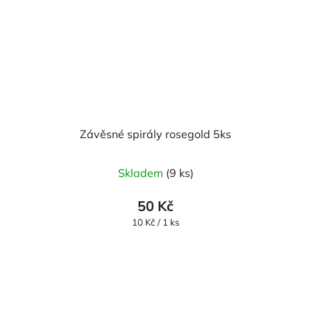
Závěsné spirály rosegold 5ks
Skladem
(9 ks)
50 Kč
Měrná
10 Kč / 1 ks
cena: