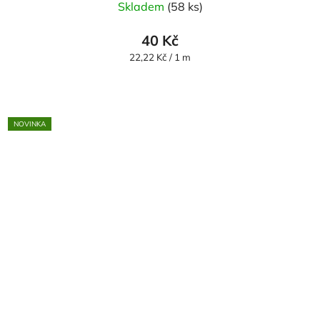
Skladem
(58 ks)
40 Kč
Měrná
22,22 Kč / 1 m
cena:
NOVINKA