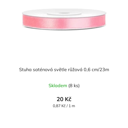
Stuha saténová světle růžová 0,6 cm/23m
Skladem
(8 ks)
20 Kč
Měrná
0,87 Kč / 1 m
cena: