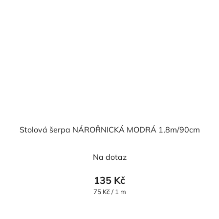
Stolová šerpa NÁROŘNICKÁ MODRÁ 1,8m/90cm
Na dotaz
135 Kč
Měrná
75 Kč / 1 m
cena: