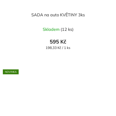
SADA na auto KVĚTINY 3ks
Průměrné
Skladem
(12 ks)
hodnocení
produktu
595 Kč
je
Měrná
198,33 Kč / 1 ks
cena:
5,0
z
5
NOVINKA
hvězdiček.