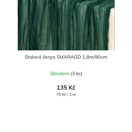
Stolová šerpa SMARAGD 1,8m/90cm
Skladem
(3 ks)
135 Kč
Měrná
75 Kč / 1 m
cena: