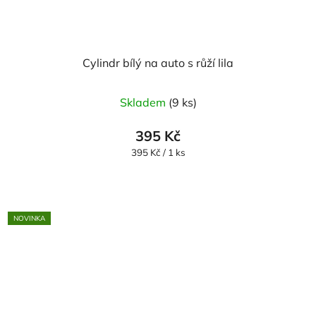
Cylindr bílý na auto s růží lila
Skladem
(9 ks)
395 Kč
Měrná
395 Kč / 1 ks
cena:
NOVINKA