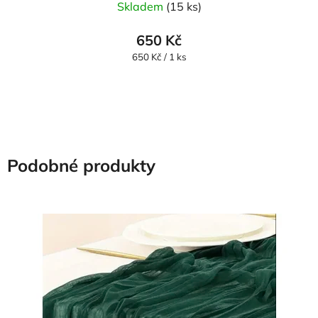
Skladem
(15 ks)
650 Kč
Měrná
650 Kč / 1 ks
cena:
Podobné produkty