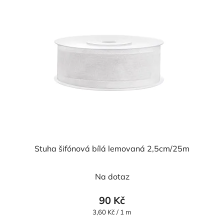
Stuha šifónová bílá lemovaná 2,5cm/25m
Průměrné
Na dotaz
hodnocení
produktu
90 Kč
je
Měrná
3,60 Kč / 1 m
cena:
5,0