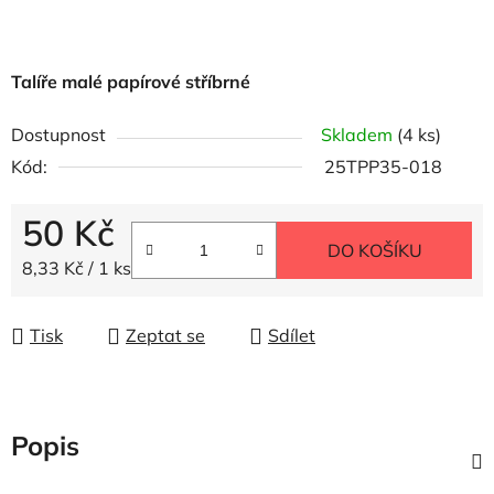
Talíře malé papírové stříbrné
Dostupnost
Skladem
(4 ks)
Kód:
25TPP35-018
50 Kč
DO KOŠÍKU
Měrná cena:
8,33 Kč / 1 ks
Tisk
Zeptat se
Sdílet
Popis