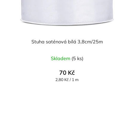
Stuha saténová bílá 3,8cm/25m
Skladem
(5 ks)
70 Kč
Měrná
2,80 Kč / 1 m
cena: