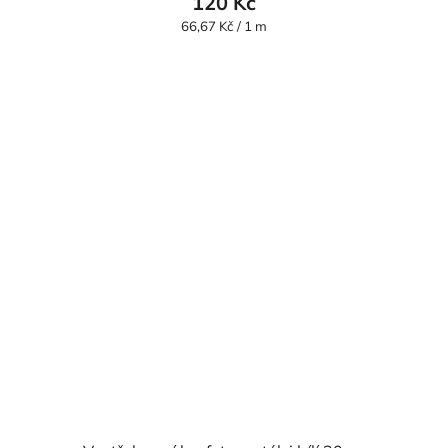
120 Kč
Měrná
66,67 Kč / 1 m
cena: