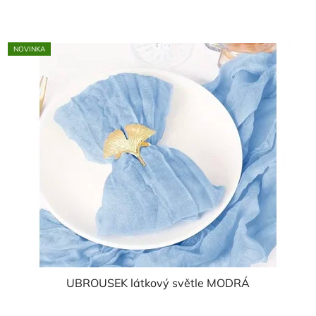
z
5
NOVINKA
hvězdiček.
UBROUSEK látkový světle MODRÁ