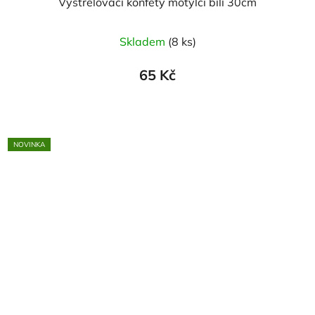
Vystřelovací konfety motýlci bílí 30cm
Skladem
(8 ks)
65 Kč
NOVINKA