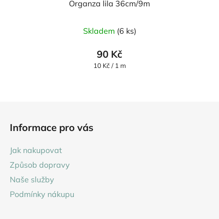
Organza lila 36cm/9m
Průměrné
Skladem
(6 ks)
hodnocení
produktu
90 Kč
je
Měrná
10 Kč / 1 m
cena:
5,0
z
5
Z
hvězdiček.
á
Informace pro vás
p
a
Jak nakupovat
t
Způsob dopravy
í
Naše služby
Podmínky nákupu