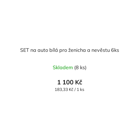
SET na auto bílá pro ženicha a nevěstu 6ks
Skladem
(8 ks)
1 100 Kč
Měrná
183,33 Kč / 1 ks
cena: