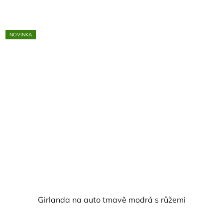
z
5
NOVINKA
hvězdiček.
Girlanda na auto tmavě modrá s růžemi