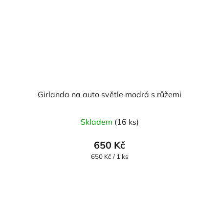
Girlanda na auto světle modrá s růžemi
Skladem
(16 ks)
650 Kč
Měrná
650 Kč / 1 ks
cena: