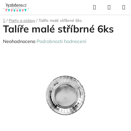
Přejít
Hledat
NÁKUP
na
KOŠÍK
obsah
Domů
/
Party a oslavy
/
Talíře malé stříbrné 6ks
Talíře malé stříbrné 6ks
Průměrné
Neohodnoceno
Podrobnosti hodnocení
hodnocení
produktu
je
0,0
z
5
hvězdiček.