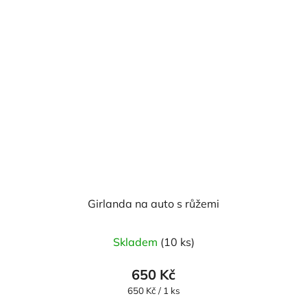
Girlanda na auto s růžemi
Průměrné
Skladem
(10 ks)
hodnocení
produktu
650 Kč
je
Měrná
650 Kč / 1 ks
cena:
5,0