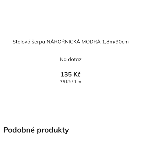
Stolová šerpa NÁROŘNICKÁ MODRÁ 1,8m/90cm
Na dotaz
135 Kč
Měrná
75 Kč / 1 m
cena:
Podobné produkty