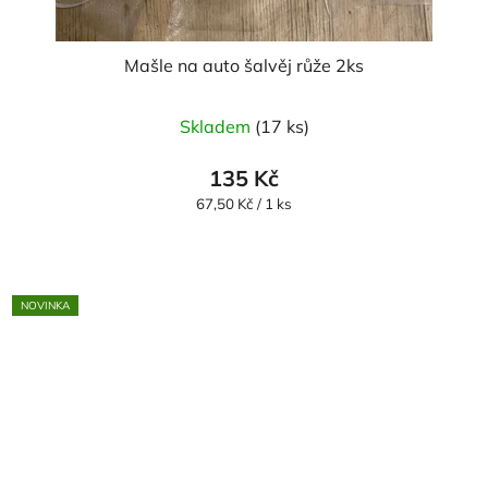
Mašle na auto šalvěj růže 2ks
Skladem
(17 ks)
135 Kč
Měrná
67,50 Kč / 1 ks
cena:
NOVINKA