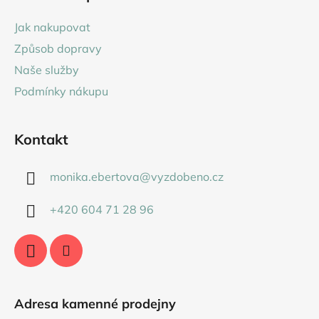
p
a
Jak nakupovat
t
Způsob dopravy
í
Naše služby
Podmínky nákupu
Kontakt
monika.ebertova
@
vyzdobeno.cz
+420 604 71 28 96
Adresa kamenné prodejny