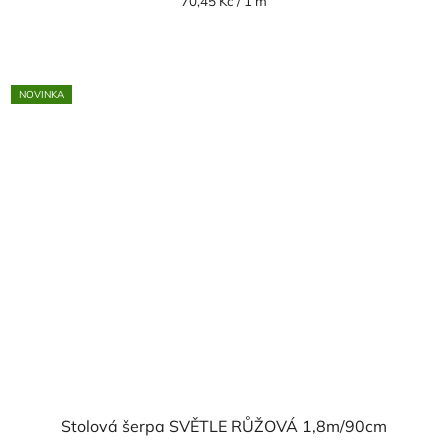
Měrná
70,45 Kč / 1 m
cena:
NOVINKA
Stolová šerpa SVĚTLE RŮŽOVÁ 1,8m/90cm