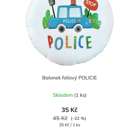
Balonek foliový POLICIE
Skladem
(1 ks)
35 Kč
45 Kč
(–22 %)
Měrná
35 Kč / 1 ks
cena: