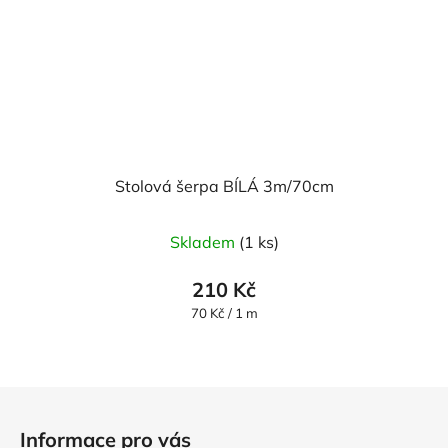
Stolová šerpa BÍLÁ 3m/70cm
Skladem
(1 ks)
210 Kč
Měrná
70 Kč / 1 m
cena:
Z
á
Informace pro vás