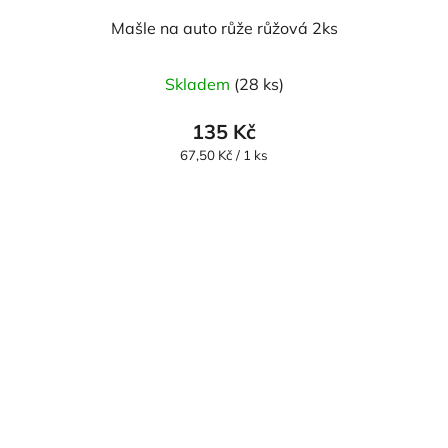
Mašle na auto růže růžová 2ks
Průměrné
Skladem
(28 ks)
hodnocení
produktu
135 Kč
je
Měrná
67,50 Kč / 1 ks
cena:
5,0
z
5
hvězdiček.