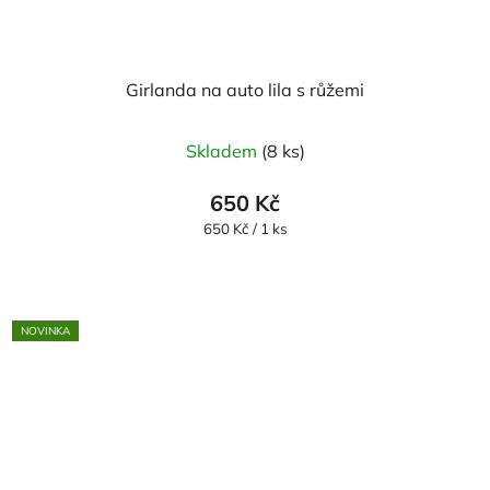
Girlanda na auto lila s růžemi
Průměrné
Skladem
(8 ks)
hodnocení
produktu
650 Kč
je
Měrná
650 Kč / 1 ks
cena:
5,0
z
5
NOVINKA
hvězdiček.