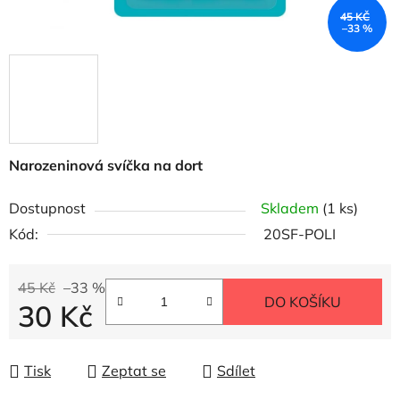
45 KČ
–33 %
Narozeninová svíčka na dort
Dostupnost
Skladem
(1 ks)
Kód:
20SF-POLI
45 Kč
–33 %
DO KOŠÍKU
30 Kč
Měrná cena:
Tisk
Zeptat se
Sdílet