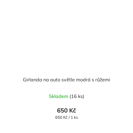
Girlanda na auto světle modrá s růžemi
Skladem
(16 ks)
650 Kč
Měrná
650 Kč / 1 ks
cena: