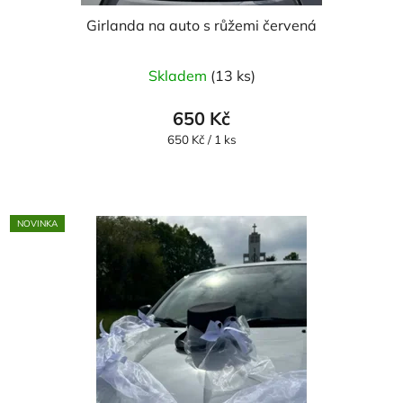
Girlanda na auto s růžemi červená
Skladem
(13 ks)
650 Kč
Měrná
650 Kč / 1 ks
cena:
NOVINKA