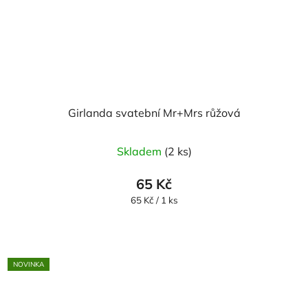
Girlanda svatební Mr+Mrs růžová
Skladem
(2 ks)
65 Kč
Měrná
65 Kč / 1 ks
cena:
NOVINKA