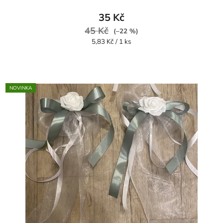
35 Kč
45 Kč
(–22 %)
Měrná
5,83 Kč / 1 ks
cena:
NOVINKA