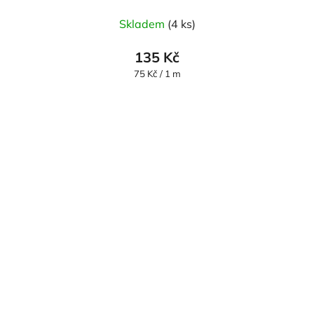
Skladem
(4 ks)
135 Kč
Měrná
75 Kč / 1 m
cena: