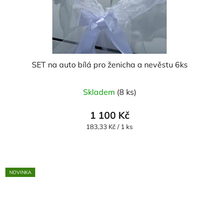
SET na auto bílá pro ženicha a nevěstu 6ks
Skladem
(8 ks)
1 100 Kč
Měrná
183,33 Kč / 1 ks
cena:
NOVINKA