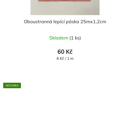
Oboustranná lepící páska 25mx1,2cm
Skladem
(1 ks)
60 Kč
Měrná
6 Kč / 1 m
cena:
NOVINKA