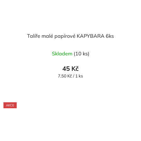
Talíře malé papírové KAPYBARA 6ks
Skladem
(10 ks)
45 Kč
Měrná
7,50 Kč / 1 ks
cena:
AKCE