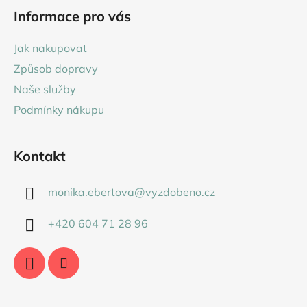
á
Informace pro vás
p
a
Jak nakupovat
t
Způsob dopravy
í
Naše služby
Podmínky nákupu
Kontakt
monika.ebertova
@
vyzdobeno.cz
+420 604 71 28 96