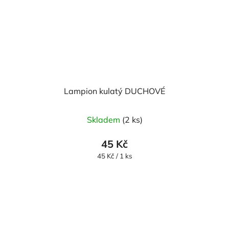
Lampion kulatý DUCHOVÉ
Skladem
(2 ks)
45 Kč
Měrná
45 Kč / 1 ks
cena: