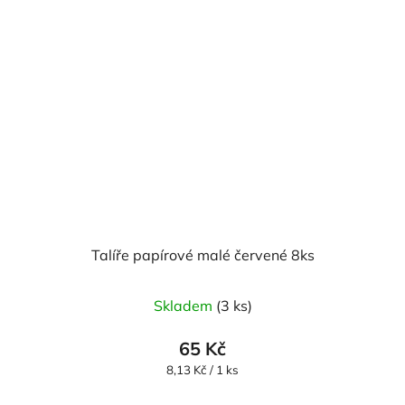
Talíře papírové malé červené 8ks
Skladem
(3 ks)
65 Kč
Měrná
8,13 Kč / 1 ks
cena: