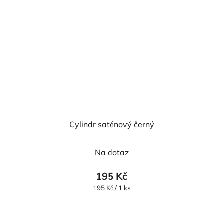
Cylindr saténový černý
Na dotaz
195 Kč
Měrná
195 Kč / 1 ks
cena: