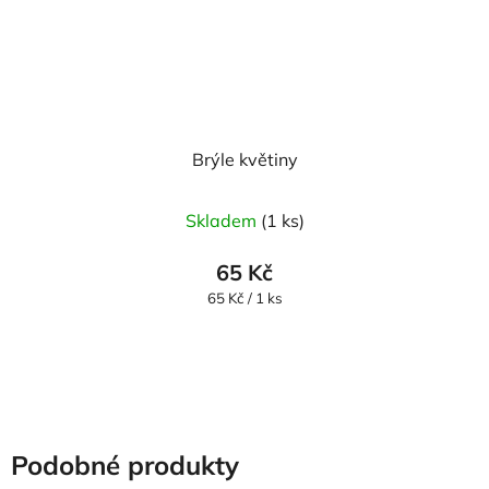
Brýle květiny
Skladem
(1 ks)
65 Kč
Měrná
65 Kč / 1 ks
cena:
Podobné produkty