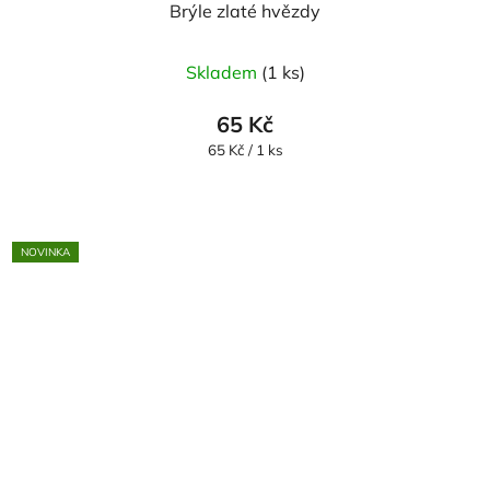
Brýle zlaté hvězdy
Skladem
(1 ks)
65 Kč
Měrná
65 Kč / 1 ks
cena:
NOVINKA