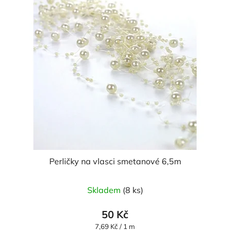
Perličky na vlasci smetanové 6,5m
Průměrné
Skladem
(8 ks)
hodnocení
produktu
50 Kč
je
Měrná
7,69 Kč / 1 m