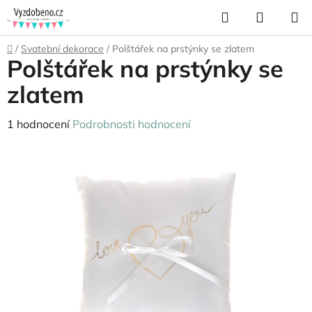
Přejít
Hledat
NÁKUP
na
KOŠÍK
obsah
Domů
/
Svatební dekorace
/
Polštářek na prstýnky se zlatem
Polštářek na prstýnky se
zlatem
Průměrné
1 hodnocení
Podrobnosti hodnocení
hodnocení
produktu
je
5,0
z
5
hvězdiček.