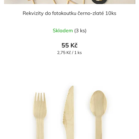
Rekvizity do fotokoutku černo-zlaté 10ks
Skladem
(3 ks)
55 Kč
Měrná
2,75 Kč / 1 ks
cena: