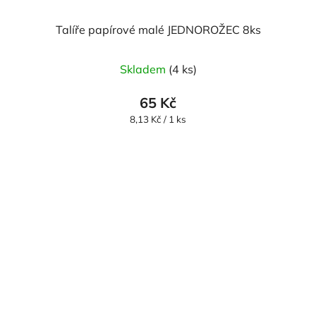
Talíře papírové malé JEDNOROŽEC 8ks
Skladem
(4 ks)
65 Kč
Měrná
8,13 Kč / 1 ks
cena: