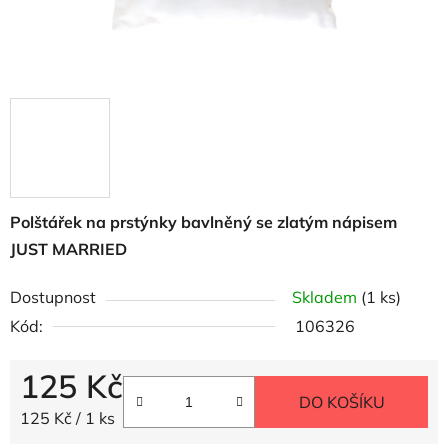
Polštářek na prstýnky bavlněný se zlatým nápisem
JUST MARRIED
Dostupnost
Skladem
(1 ks)
Kód:
106326
125 Kč
DO KOŠÍKU
Měrná cena:
125 Kč / 1 ks