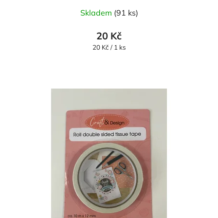
Skladem
(91 ks)
20 Kč
Měrná
20 Kč / 1 ks
cena: