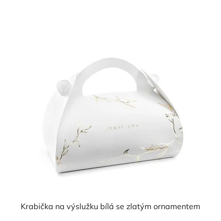
cena:
5,0
z
5
hvězdiček.
Krabička na výslužku bílá se zlatým ornamentem