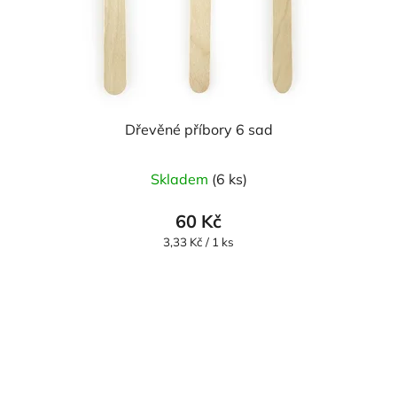
Dřevěné příbory 6 sad
Skladem
(6 ks)
60 Kč
Měrná
3,33 Kč / 1 ks
cena: