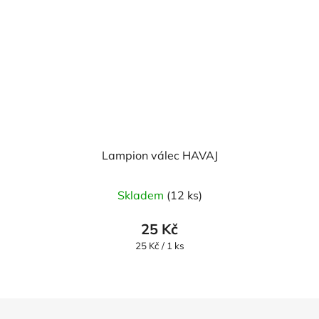
Lampion válec HAVAJ
Skladem
(12 ks)
25 Kč
Měrná
25 Kč / 1 ks
cena:
Z