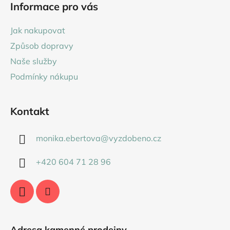
Informace pro vás
p
a
Jak nakupovat
t
Způsob dopravy
í
Naše služby
Podmínky nákupu
Kontakt
monika.ebertova
@
vyzdobeno.cz
+420 604 71 28 96
Adresa kamenné prodejny