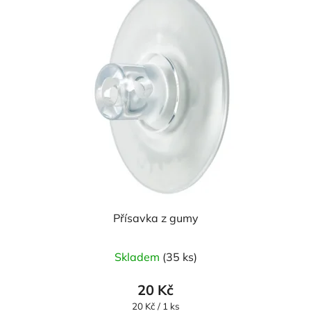
Přísavka z gumy
Průměrné
Skladem
(35 ks)
hodnocení
produktu
20 Kč
je
Měrná
20 Kč / 1 ks