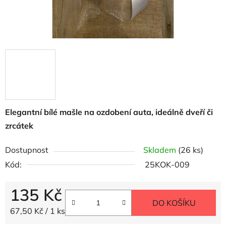
Elegantní bílé mašle na ozdobení auta, ideálně dveří či
zrcátek
Dostupnost
Skladem
(26 ks)
Kód:
25KOK-009
135 Kč
DO KOŠÍKU
Měrná cena:
67,50 Kč / 1 ks