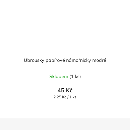
Ubrousky papírové námořnicky modré
Skladem
(1 ks)
45 Kč
Měrná
2,25 Kč / 1 ks
cena:
Z
á