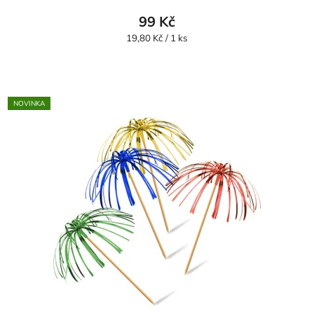
99 Kč
Měrná
19,80 Kč / 1 ks
cena:
NOVINKA