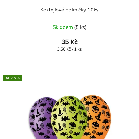
Koktejlové palmičky 10ks
Skladem
(5 ks)
35 Kč
Měrná
3,50 Kč / 1 ks
cena:
NOVINKA