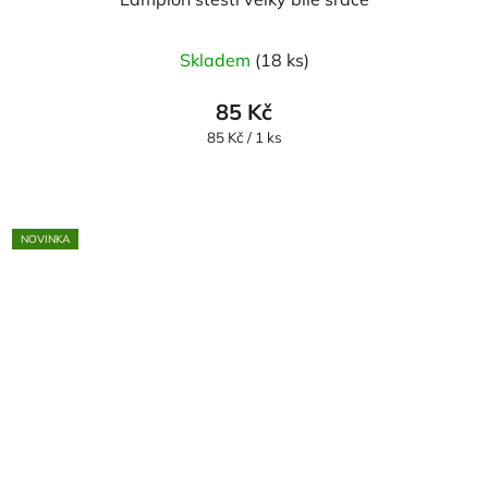
Skladem
(18 ks)
85 Kč
Měrná
85 Kč / 1 ks
cena:
NOVINKA