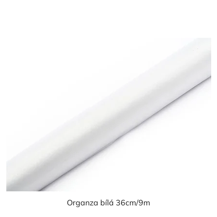
cena:
3,0
z
5
hvězdiček.
Organza bílá 36cm/9m