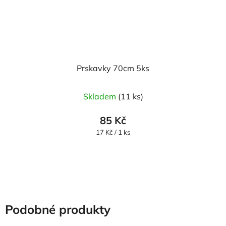
Prskavky 70cm 5ks
Skladem
(11 ks)
85 Kč
Měrná
17 Kč / 1 ks
cena:
Podobné produkty