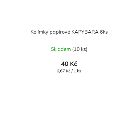
Kelímky papírové KAPYBARA 6ks
Skladem
(10 ks)
40 Kč
Měrná
6,67 Kč / 1 ks
cena: