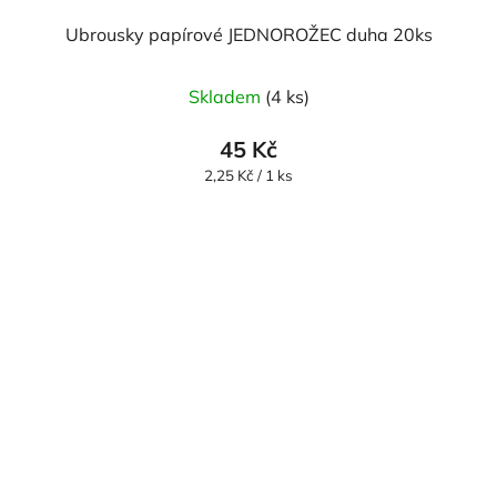
Ubrousky papírové JEDNOROŽEC duha 20ks
Skladem
(4 ks)
45 Kč
Měrná
2,25 Kč / 1 ks
cena: