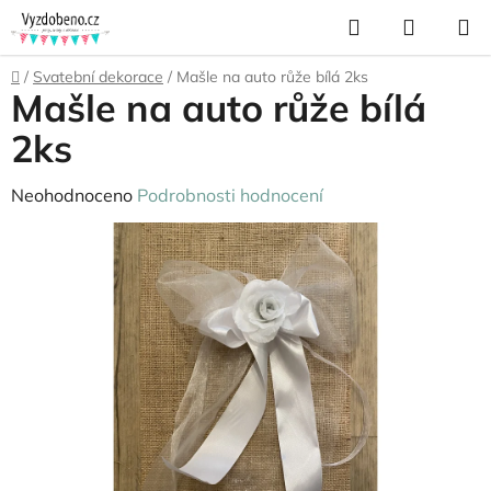
Přejít
Hledat
NÁKUP
na
KOŠÍK
obsah
Domů
/
Svatební dekorace
/
Mašle na auto růže bílá 2ks
Mašle na auto růže bílá
2ks
Průměrné
Neohodnoceno
Podrobnosti hodnocení
hodnocení
produktu
je
0,0
z
5
hvězdiček.