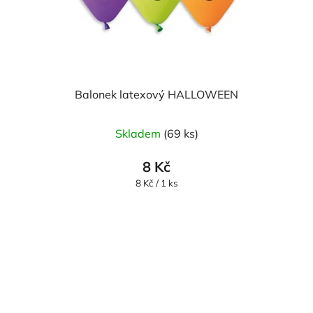
Balonek latexový HALLOWEEN
Skladem
(69 ks)
8 Kč
Měrná
8 Kč / 1 ks
cena: