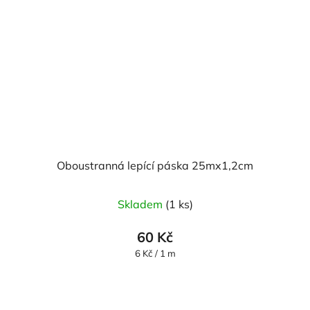
Oboustranná lepící páska 25mx1,2cm
Skladem
(1 ks)
60 Kč
Měrná
6 Kč / 1 m
cena: