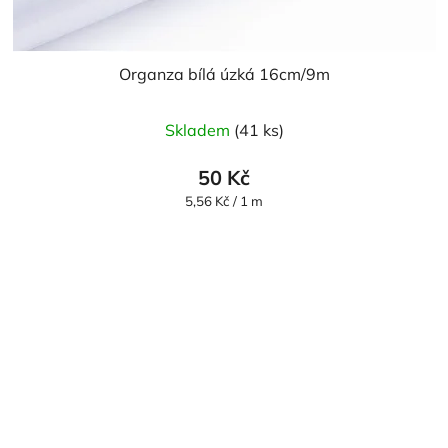
Organza bílá úzká 16cm/9m
Průměrné
Skladem
(41 ks)
hodnocení
produktu
50 Kč
je
Měrná
5,56 Kč / 1 m
cena:
5,0
z
5
hvězdiček.