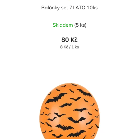
Balónky set ZLATO 10ks
Skladem
(5 ks)
80 Kč
Měrná
8 Kč / 1 ks
cena: