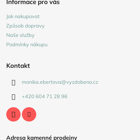
Informace pro vás
p
a
Jak nakupovat
t
Způsob dopravy
í
Naše služby
Podmínky nákupu
Kontakt
monika.ebertova
@
vyzdobeno.cz
+420 604 71 28 96
Adresa kamenné prodejny