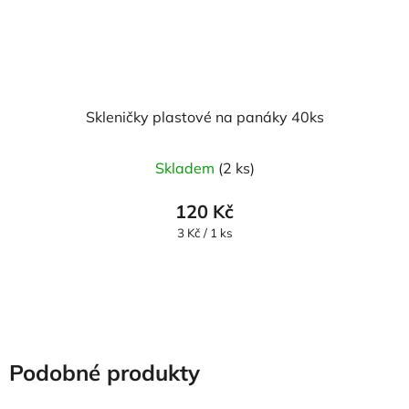
Skleničky plastové na panáky 40ks
Skladem
(2 ks)
120 Kč
Měrná
3 Kč / 1 ks
cena:
Podobné produkty