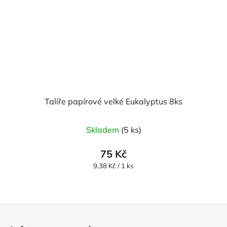
Talíře papírové velké Eukalyptus 8ks
Skladem
(5 ks)
75 Kč
Měrná
9,38 Kč / 1 ks
cena:
Z
á