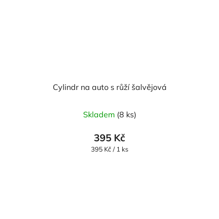
Cylindr na auto s růží šalvějová
Skladem
(8 ks)
395 Kč
Měrná
395 Kč / 1 ks
cena: