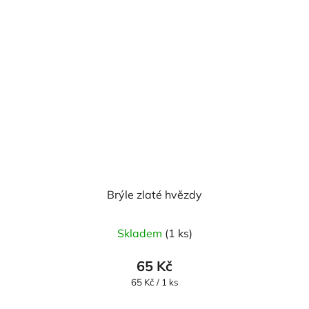
Brýle zlaté hvězdy
Skladem
(1 ks)
65 Kč
Měrná
65 Kč / 1 ks
cena: