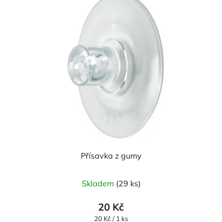
Přísavka z gumy
Průměrné
Skladem
(29 ks)
hodnocení
produktu
20 Kč
je
Měrná
20 Kč / 1 ks