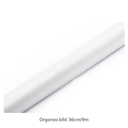
cena:
3,0
z
5
hvězdiček.
Organza bílá 36cm/9m