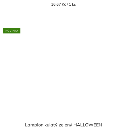
Měrná
16,67 Kč / 1 ks
cena:
NOVINKA
Lampion kulatý zelený HALLOWEEN