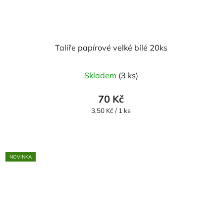
Talíře papírové velké bílé 20ks
Průměrné
Skladem
(3 ks)
hodnocení
produktu
70 Kč
je
Měrná
3,50 Kč / 1 ks
cena:
5,0
z
5
NOVINKA
hvězdiček.