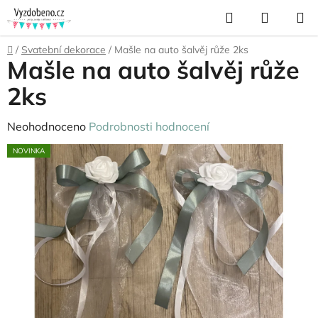
Přejít
Hledat
NÁKUP
na
KOŠÍK
obsah
Domů
/
Svatební dekorace
/
Mašle na auto šalvěj růže 2ks
Mašle na auto šalvěj růže
2ks
Průměrné
Neohodnoceno
Podrobnosti hodnocení
hodnocení
NOVINKA
produktu
je
0,0
z
5
hvězdiček.