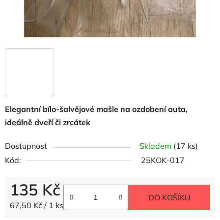
Elegantní bílo-šalvějové mašle na ozdobení auta,
ideálně dveří či zrcátek
Dostupnost
Skladem
(17 ks)
Kód:
25KOK-017
135 Kč
DO KOŠÍKU
Měrná cena:
67,50 Kč / 1 ks