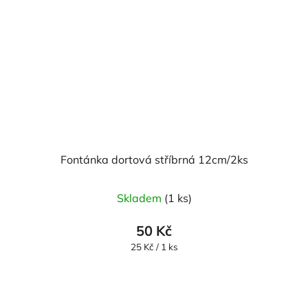
Fontánka dortová stříbrná 12cm/2ks
Skladem
(1 ks)
50 Kč
Měrná
25 Kč / 1 ks
cena: