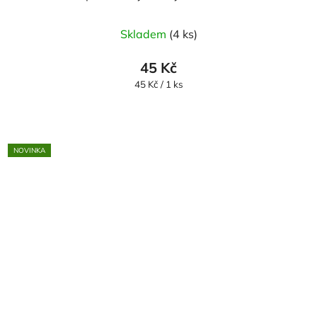
Skladem
(4 ks)
45 Kč
Měrná
45 Kč / 1 ks
cena:
NOVINKA