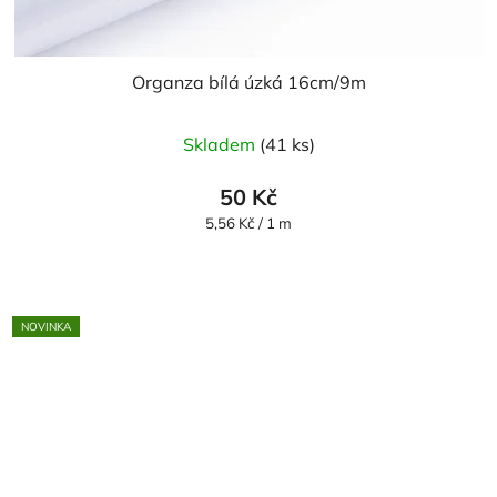
Organza bílá úzká 16cm/9m
Průměrné
Skladem
(41 ks)
hodnocení
produktu
50 Kč
je
Měrná
5,56 Kč / 1 m
cena:
5,0
z
5
NOVINKA
hvězdiček.