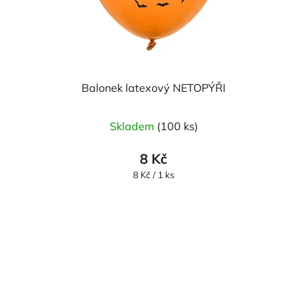
Balonek latexový NETOPÝŘI
Skladem
(100 ks)
8 Kč
Měrná
8 Kč / 1 ks
cena: