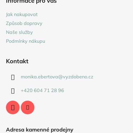
Informace pro vás
p
a
Jak nakupovat
t
Způsob dopravy
í
Naše služby
Podmínky nákupu
Kontakt
monika.ebertova
@
vyzdobeno.cz
+420 604 71 28 96
Adresa kamenné prodejny