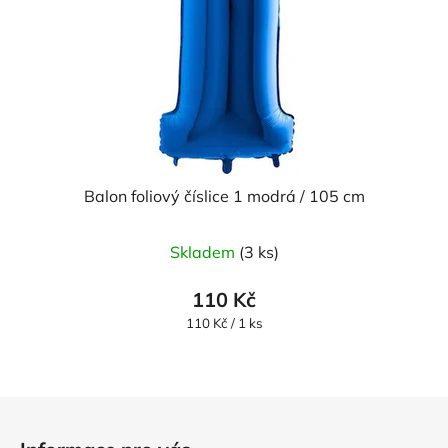
Balon foliový číslice 1 modrá / 105 cm
Průměrné
Skladem
(3 ks)
hodnocení
produktu
110 Kč
je
Měrná
110 Kč / 1 ks
cena:
5,0
z
5
Z
hvězdiček.
á