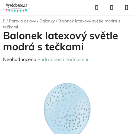
Přejít
Hledat
NÁKUP
na
KOŠÍK
obsah
Domů
/
Party a oslavy
/
Balonky
/
Balonek latexový světle modrá s
tečkami
Balonek latexový světle
modrá s tečkami
Průměrné
Neohodnoceno
Podrobnosti hodnocení
hodnocení
produktu
je
0,0
z
5
hvězdiček.