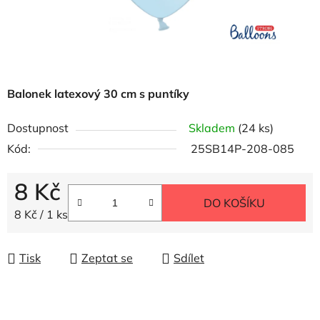
Balonek latexový 30 cm s puntíky
Dostupnost
Skladem
(24 ks)
Kód:
25SB14P-208-085
8 Kč
DO KOŠÍKU
Měrná cena:
8 Kč / 1 ks
Tisk
Zeptat se
Sdílet