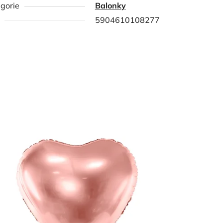
gorie
Balonky
5904610108277