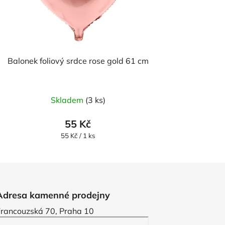
Balonek foliový srdce rose gold 61 cm
Skladem
(3 ks)
55 Kč
Měrná
55 Kč / 1 ks
cena:
Adresa kamenné prodejny
Francouzská 70, Praha 10