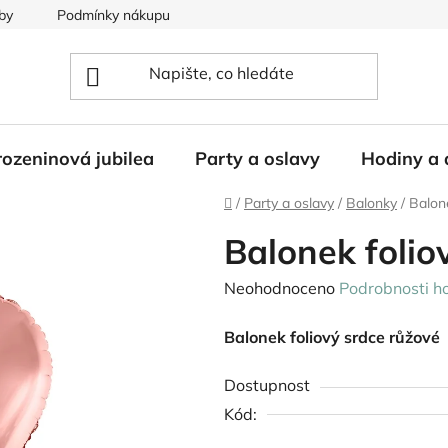
by
Podmínky nákupu
ozeninová jubilea
Party a oslavy
Hodiny a 
Domů
/
Party a oslavy
/
Balonky
/
Balone
Balonek folio
Průměrné
Neohodnoceno
Podrobnosti h
hodnocení
Balonek foliový srdce růžové
produktu
je
Dostupnost
0,0
Kód:
z