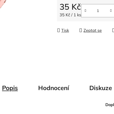
5
35 Kč
hvězdiček.
Měrná cena:
35 Kč / 1 ks
Tisk
Zeptat se
Popis
Hodnocení
Diskuze
Dop