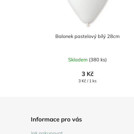
Balonek pastelový bílý 28cm
Skladem
(380 ks)
3 Kč
Měrná
3 Kč / 1 ks
cena:
Z
á
Informace pro vás
p
a
Jak nakupovat