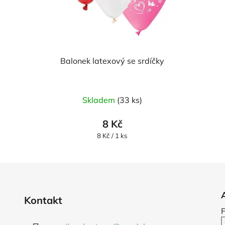
Balonek latexový se srdíčky
Skladem
(33 ks)
8 Kč
Měrná
8 Kč / 1 ks
cena:
Kontakt