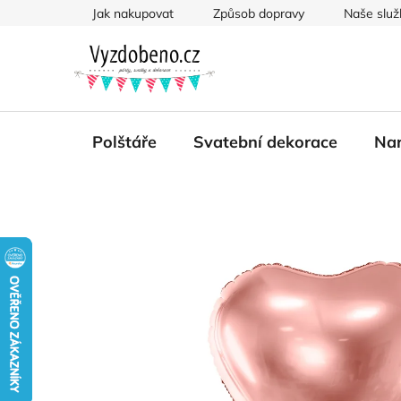
Přejít
Jak nakupovat
Způsob dopravy
Naše služ
na
obsah
Polštáře
Svatební dekorace
Nar