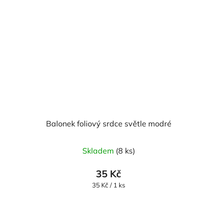
Balonek foliový srdce světle modré
Skladem
(8 ks)
35 Kč
Měrná
35 Kč / 1 ks
cena: