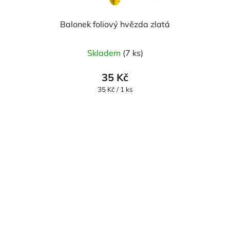
Balonek foliový hvězda zlatá
Skladem
(7 ks)
35 Kč
Měrná
35 Kč / 1 ks
cena: