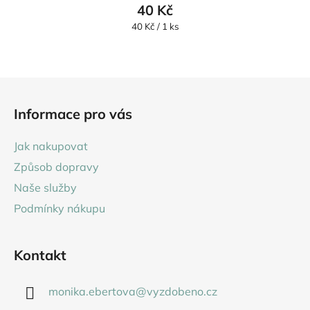
40 Kč
Měrná
40 Kč / 1 ks
cena:
Z
á
Informace pro vás
p
a
Jak nakupovat
t
Způsob dopravy
í
Naše služby
Podmínky nákupu
Kontakt
monika.ebertova
@
vyzdobeno.cz