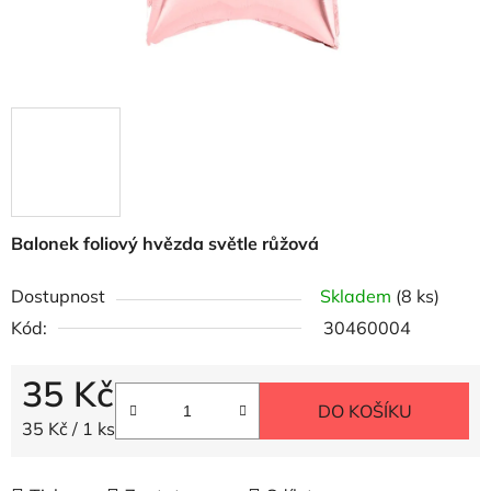
Balonek foliový hvězda světle růžová
Dostupnost
Skladem
(8 ks)
Kód:
30460004
35 Kč
DO KOŠÍKU
Měrná cena:
35 Kč / 1 ks