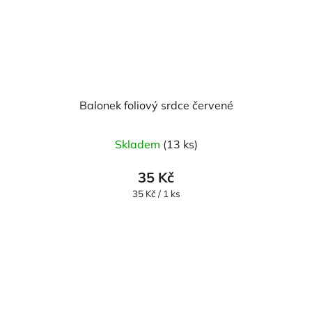
Balonek foliový srdce červené
Skladem
(13 ks)
35 Kč
Měrná
35 Kč / 1 ks
cena: