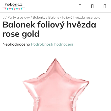
Přejít
Hledat
NÁKUP
na
KOŠÍK
obsah
Domů
/
Party a oslavy
/
Balonky
/
Balonek foliový hvězda rose gold
Balonek foliový hvězda
rose gold
Průměrné
Neohodnoceno
Podrobnosti hodnocení
hodnocení
produktu
je
0,0
z
5
hvězdiček.