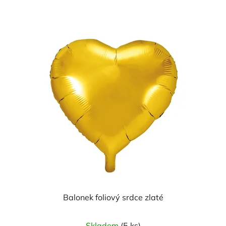
Balonek foliový srdce zlaté
Skladem
(5 ks)