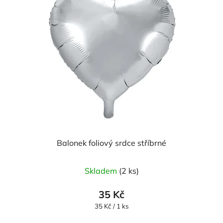
Balonek foliový srdce stříbrné
Skladem
(2 ks)
35 Kč
Měrná
35 Kč / 1 ks
cena: