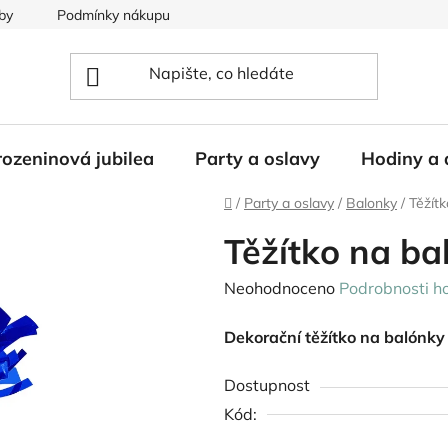
by
Podmínky nákupu
ozeninová jubilea
Party a oslavy
Hodiny a 
Domů
/
Party a oslavy
/
Balonky
/
Těžít
Těžítko na b
Průměrné
Neohodnoceno
Podrobnosti h
hodnocení
Dekorační těžítko na balónky
produktu
je
Dostupnost
0,0
Kód:
z