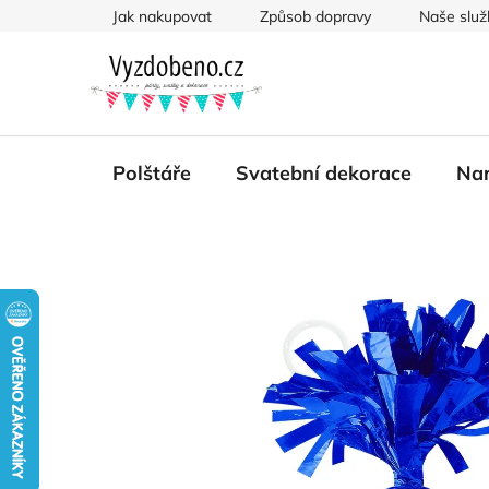
Přejít
Jak nakupovat
Způsob dopravy
Naše služ
na
obsah
Polštáře
Svatební dekorace
Nar