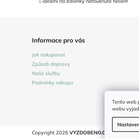
ideální na balónky nafouknuté heliem
Z
á
Informace pro vás
p
a
Jak nakupovat
t
Způsob dopravy
í
Naše služby
Podmínky nákupu
Tento web 
webu vyjadř
Nastaven
Copyright 2026
VYZDOBENO.CZ
. Všechna pr