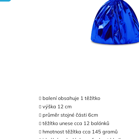
balení obsahuje 1 těžítko
výška 12 cm
průměr stojné části 6cm
těžítko unese cca 12 balónků
hmotnost těžítka cca 145 gramů