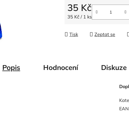
5
35 Kč
hvězdiček.
Měrná cena:
35 Kč / 1 ks
Tisk
Zeptat se
Popis
Hodnocení
Diskuze
Dop
Kate
EAN