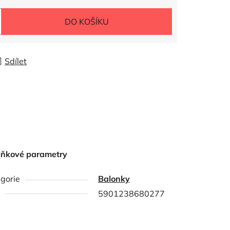
DO KOŠÍKU
Sdílet
lňkové parametry
gorie
Balonky
5901238680277