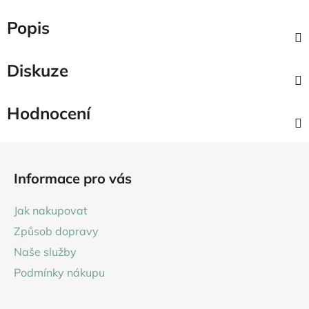
Popis
Diskuze
Hodnocení
Z
á
Informace pro vás
p
a
Jak nakupovat
t
Způsob dopravy
í
Naše služby
Podmínky nákupu