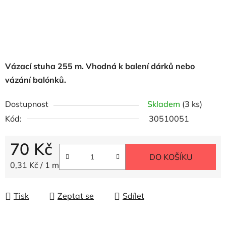
Vázací stuha 255 m. Vhodná k balení dárků nebo
vázání balónků.
Dostupnost
Skladem
(3 ks)
Kód:
30510051
70 Kč
DO KOŠÍKU
Měrná cena:
0,31 Kč / 1 m
Tisk
Zeptat se
Sdílet