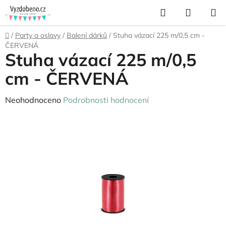
Přejít
Hledat
NÁKUP
na
KOŠÍK
obsah
Domů
/
Party a oslavy
/
Balení dárků
/
Stuha vázací 225 m/0,5 cm -
ČERVENÁ
Stuha vázací 225 m/0,5
cm - ČERVENÁ
Průměrné
Neohodnoceno
Podrobnosti hodnocení
hodnocení
produktu
je
0,0
z
5
hvězdiček.