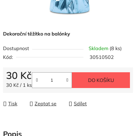
Dekorační těžítko na balónky
Dostupnost
Skladem
(8 ks)
Kód:
30510502
30 Kč
DO KOŠÍKU
Měrná cena:
30 Kč / 1 ks
Tisk
Zeptat se
Sdílet
Popis