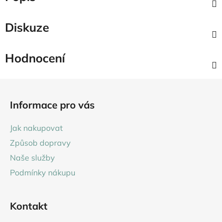
Diskuze
Hodnocení
Z
á
Informace pro vás
p
a
Jak nakupovat
t
Způsob dopravy
í
Naše služby
Podmínky nákupu
Kontakt