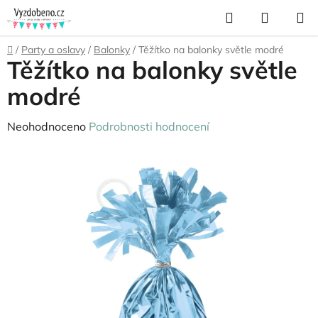
Přejít
Hledat
NÁKUP
na
KOŠÍK
obsah
Domů
/
Party a oslavy
/
Balonky
/
Těžítko na balonky světle modré
Těžítko na balonky světle
modré
Průměrné
Neohodnoceno
Podrobnosti hodnocení
hodnocení
produktu
je
0,0
z
5
hvězdiček.