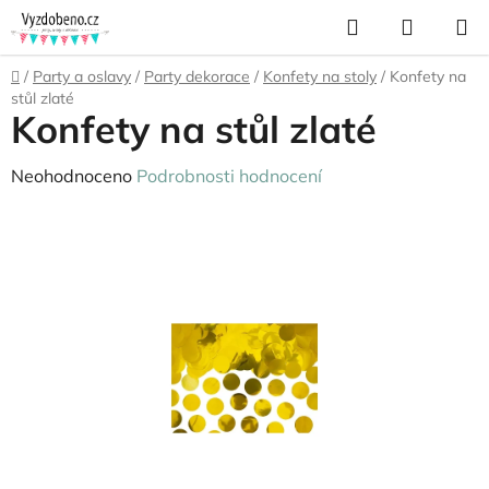
Přejít
Hledat
NÁKUP
na
KOŠÍK
obsah
Domů
/
Party a oslavy
/
Party dekorace
/
Konfety na stoly
/
Konfety na
stůl zlaté
Konfety na stůl zlaté
Průměrné
Neohodnoceno
Podrobnosti hodnocení
hodnocení
produktu
je
0,0
z
5
hvězdiček.