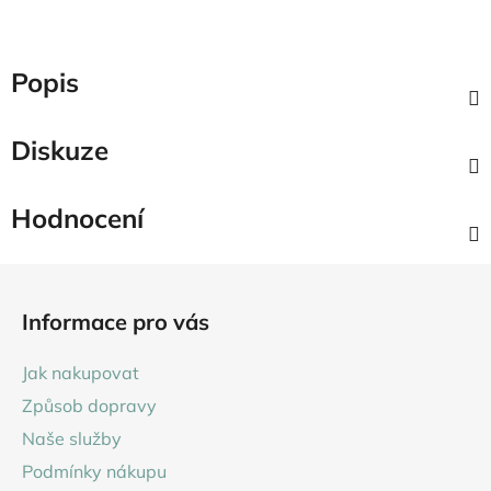
Popis
Diskuze
Hodnocení
Z
á
Informace pro vás
p
a
Jak nakupovat
t
Způsob dopravy
í
Naše služby
Podmínky nákupu