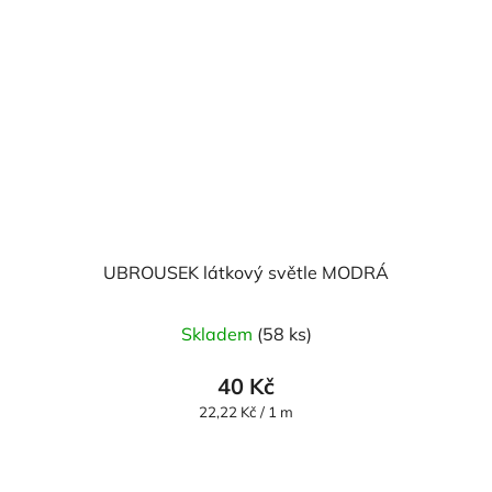
UBROUSEK látkový světle MODRÁ
Skladem
(58 ks)
40 Kč
Měrná
22,22 Kč / 1 m
cena: