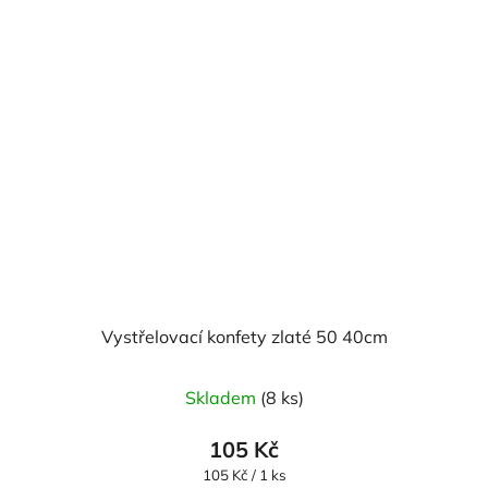
Vystřelovací konfety zlaté 50 40cm
Skladem
(8 ks)
105 Kč
Měrná
105 Kč / 1 ks