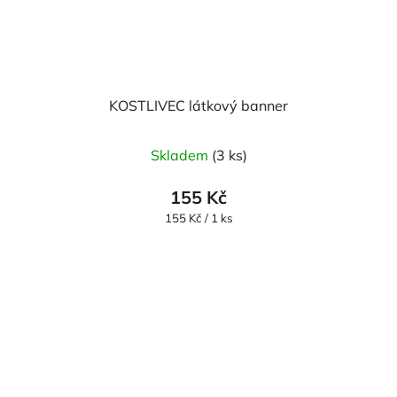
KOSTLIVEC látkový banner
Skladem
(3 ks)
155 Kč
Měrná
155 Kč / 1 ks
cena: