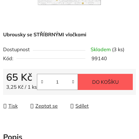
Ubrousky se STŘÍBRNÝMI vločkami
Dostupnost
Skladem
(3 ks)
Kód:
99140
65 Kč
DO KOŠÍKU
Měrná cena:
3,25 Kč / 1 ks
Tisk
Zeptat se
Sdílet
Popis