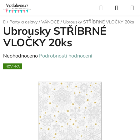
Přejít
Hledat
NÁKUP
na
KOŠÍK
obsah
Domů
/
Party a oslavy
/
VÁNOCE
/
Ubrousky STŘÍBRNÉ VLOČKY 20ks
Ubrousky STŘÍBRNÉ
VLOČKY 20ks
Průměrné
Neohodnoceno
Podrobnosti hodnocení
hodnocení
NOVINKA
produktu
je
0,0
z
5
hvězdiček.