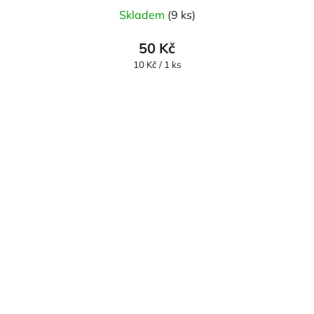
Skladem
(9 ks)
50 Kč
Měrná
10 Kč / 1 ks
cena: