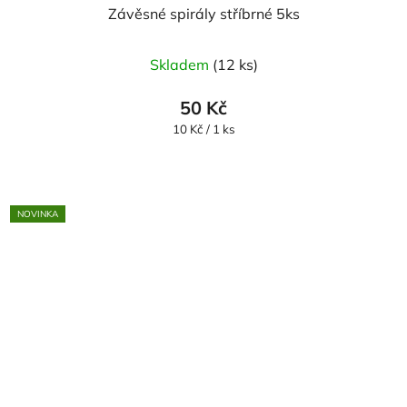
Závěsné spirály stříbrné 5ks
Skladem
(12 ks)
50 Kč
Měrná
10 Kč / 1 ks
cena:
NOVINKA