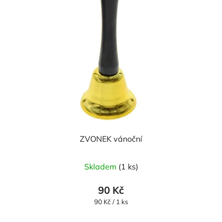
ZVONEK vánoční
Skladem
(1 ks)
90 Kč
Měrná
90 Kč / 1 ks
cena: