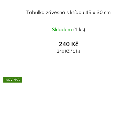
Tabulka závěsná s křídou 45 x 30 cm
Skladem
(1 ks)
240 Kč
Měrná
240 Kč / 1 ks
cena:
NOVINKA