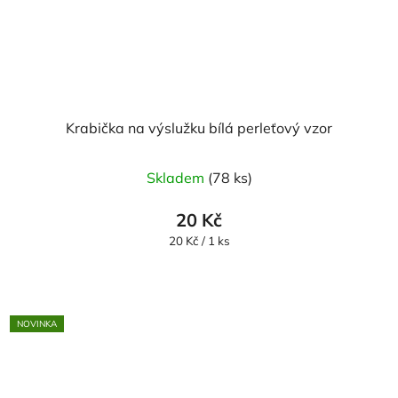
Krabička na výslužku bílá perleťový vzor
Skladem
(78 ks)
20 Kč
Měrná
20 Kč / 1 ks
cena:
NOVINKA