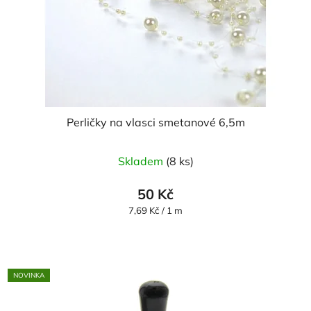
Perličky na vlasci smetanové 6,5m
Průměrné
Skladem
(8 ks)
hodnocení
produktu
50 Kč
je
Měrná
7,69 Kč / 1 m
cena:
5,0
z
5
NOVINKA
hvězdiček.