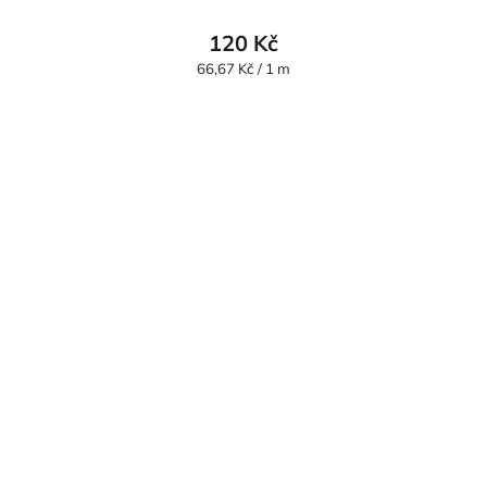
120 Kč
Měrná
66,67 Kč / 1 m
cena: