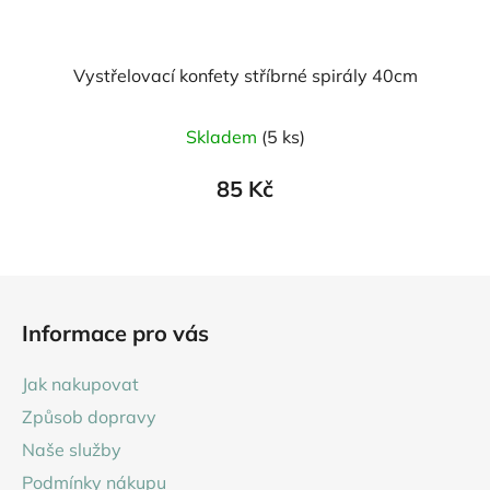
Vystřelovací konfety stříbrné spirály 40cm
Skladem
(5 ks)
85 Kč
Z
á
Informace pro vás
p
a
Jak nakupovat
t
Způsob dopravy
í
Naše služby
Podmínky nákupu