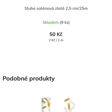
Stuha saténová zlatá 2,5 cm/25m
Skladem
(9 ks)
50 Kč
Měrná
2 Kč / 1 m
cena:
Podobné produkty