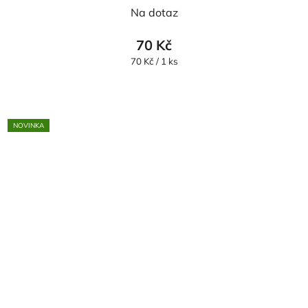
Na dotaz
70 Kč
Měrná
70 Kč / 1 ks
cena:
NOVINKA