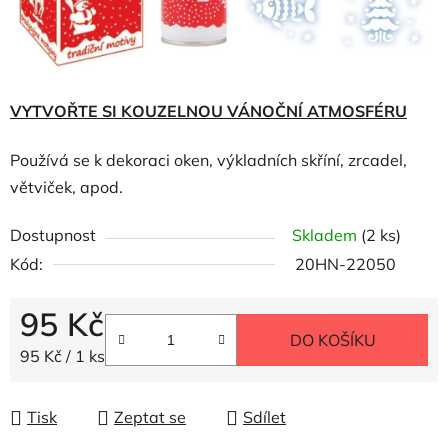
VYTVOŘTE SI KOUZELNOU VÁNOČNÍ ATMOSFÉRU
Používá se k dekoraci oken, výkladních skříní, zrcadel,
větviček, apod.
Dostupnost
Skladem
(2 ks)
Kód:
20HN-22050
95 Kč
DO KOŠÍKU
Měrná cena:
95 Kč / 1 ks
Tisk
Zeptat se
Sdílet