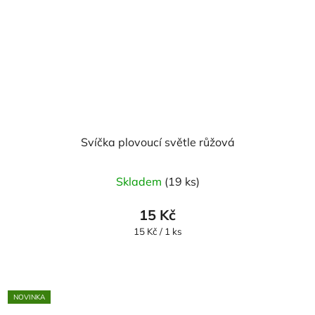
Svíčka plovoucí světle růžová
Průměrné
Skladem
(19 ks)
hodnocení
produktu
15 Kč
je
Měrná
15 Kč / 1 ks
cena:
5,0
z
5
NOVINKA
hvězdiček.