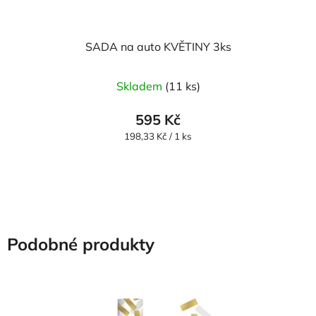
SADA na auto KVĚTINY 3ks
Průměrné
Skladem
(11 ks)
hodnocení
produktu
595 Kč
je
Měrná
198,33 Kč / 1 ks
cena:
5,0
z
5
hvězdiček.
Podobné produkty