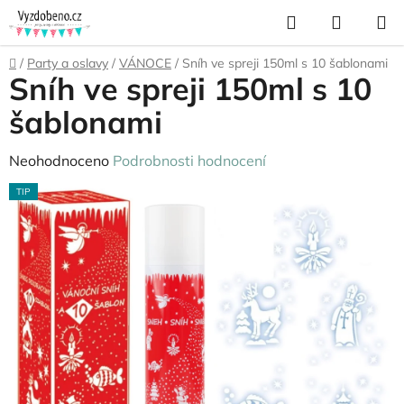
Přejít
Hledat
NÁKUP
na
KOŠÍK
obsah
Domů
/
Party a oslavy
/
VÁNOCE
/
Sníh ve spreji 150ml s 10 šablonami
Sníh ve spreji 150ml s 10
šablonami
Průměrné
Neohodnoceno
Podrobnosti hodnocení
hodnocení
TIP
produktu
je
0,0
z
5
hvězdiček.