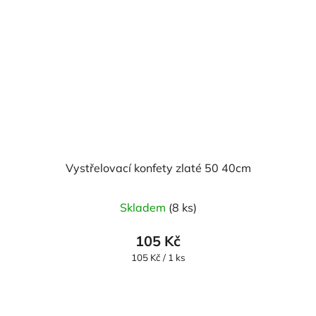
Vystřelovací konfety zlaté 50 40cm
Skladem
(8 ks)
105 Kč
Měrná
105 Kč / 1 ks
cena: