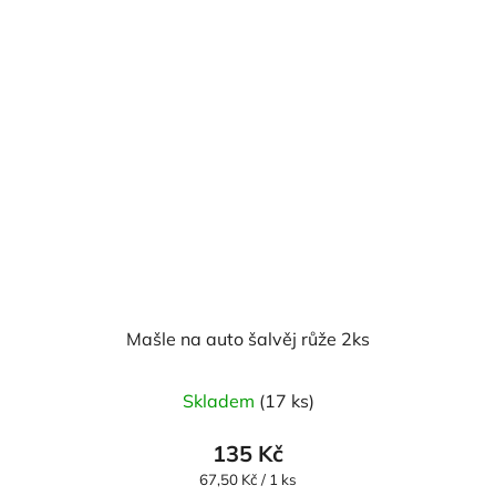
Mašle na auto šalvěj růže 2ks
Skladem
(17 ks)
135 Kč
Měrná
67,50 Kč / 1 ks