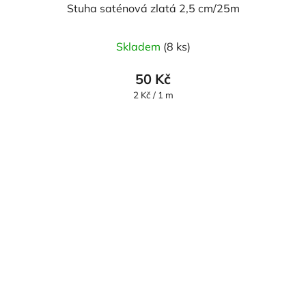
Stuha saténová zlatá 2,5 cm/25m
Skladem
(8 ks)
50 Kč
Měrná
2 Kč / 1 m
cena: