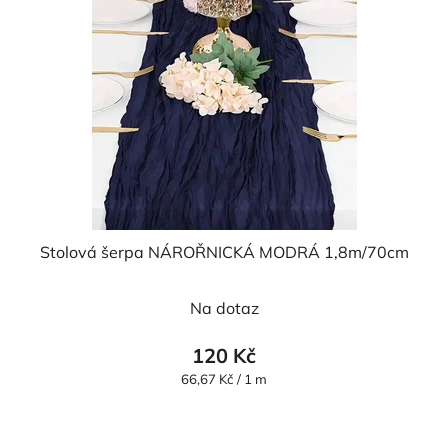
Stolová šerpa NÁROŘNICKÁ MODRÁ 1,8m/70cm
Na dotaz
120 Kč
Měrná
66,67 Kč / 1 m
cena: