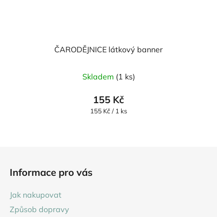
ČARODĚJNICE látkový banner
Skladem
(1 ks)
155 Kč
Měrná
155 Kč / 1 ks
cena:
Z
á
Informace pro vás
p
a
Jak nakupovat
t
Způsob dopravy
í