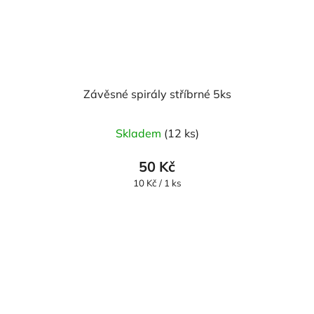
Závěsné spirály stříbrné 5ks
Skladem
(12 ks)
50 Kč
Měrná
10 Kč / 1 ks
cena: