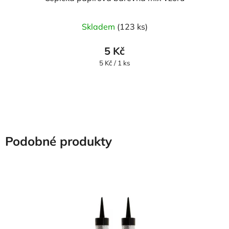
Skladem
(123 ks)
5 Kč
Měrná
5 Kč / 1 ks
cena:
Podobné produkty