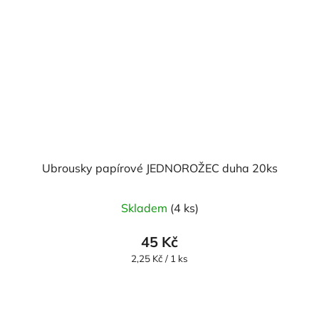
Ubrousky papírové JEDNOROŽEC duha 20ks
Skladem
(4 ks)
45 Kč
Měrná
2,25 Kč / 1 ks
cena: