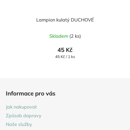
Lampion kulatý DUCHOVÉ
Skladem
(2 ks)
45 Kč
Měrná
45 Kč / 1 ks
cena:
Z
á
Informace pro vás
p
a
Jak nakupovat
t
Způsob dopravy
í
Naše služby