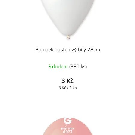
Balonek pastelový bílý 28cm
Skladem
(380 ks)
3 Kč
Měrná
3 Kč / 1 ks
cena: