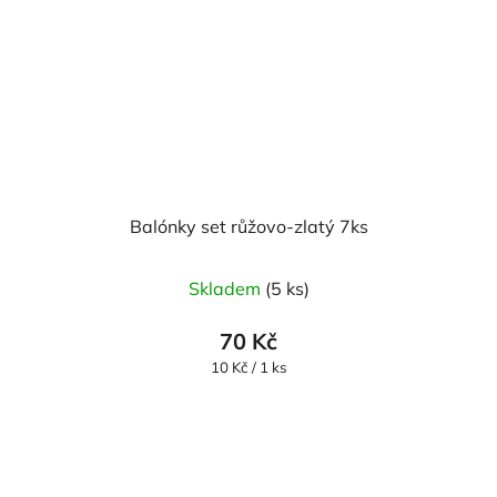
Balónky set růžovo-zlatý 7ks
Skladem
(5 ks)
70 Kč
Měrná
10 Kč / 1 ks
cena: