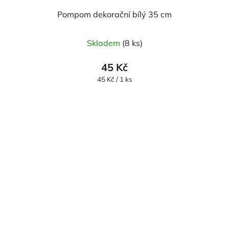
Pompom dekorační bílý 35 cm
Skladem
(8 ks)
45 Kč
Měrná
45 Kč / 1 ks
cena: