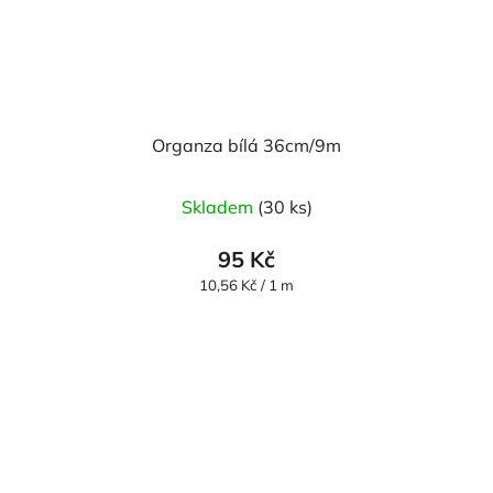
Organza bílá 36cm/9m
Průměrné
Skladem
(30 ks)
hodnocení
produktu
95 Kč
je
Měrná
10,56 Kč / 1 m
cena:
5,0
z
5
hvězdiček.