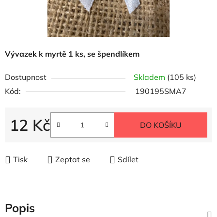
Vývazek k myrtě 1 ks, se špendlíkem
Dostupnost
Skladem
(105 ks)
Kód:
190195SMA7
12 Kč
DO KOŠÍKU
Měrná cena:
Tisk
Zeptat se
Sdílet
Popis