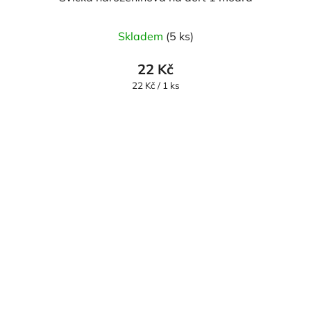
Skladem
(5 ks)
22 Kč
Měrná
22 Kč / 1 ks
cena: