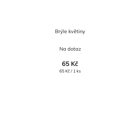
Brýle květiny
Na dotaz
65 Kč
Měrná
65 Kč / 1 ks
cena: