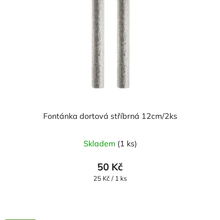
Fontánka dortová stříbrná 12cm/2ks
Skladem
(1 ks)
50 Kč
Měrná
25 Kč / 1 ks
cena: