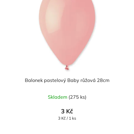
Balonek pastelový Baby růžová 28cm
Skladem
(275 ks)
3 Kč
Měrná
3 Kč / 1 ks
cena: