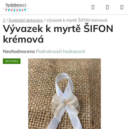
Přejít
Hledat
NÁKUP
na
KOŠÍK
obsah
Domů
/
Svatební dekorace
/
Vývazek k myrtě ŠIFON krémová
Vývazek k myrtě ŠIFON
krémová
Průměrné
Neohodnoceno
Podrobnosti hodnocení
hodnocení
NOVINKA
produktu
je
0,0
z
5
hvězdiček.