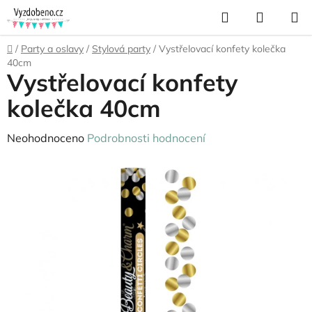
Přejít
Hledat
NÁKUP
na
KOŠÍK
obsah
Domů
/
Party a oslavy
/
Stylová party
/
Vystřelovací konfety kolečka
40cm
Vystřelovací konfety
kolečka 40cm
Průměrné
Neohodnoceno
Podrobnosti hodnocení
hodnocení
produktu
je
0,0
z
5
hvězdiček.