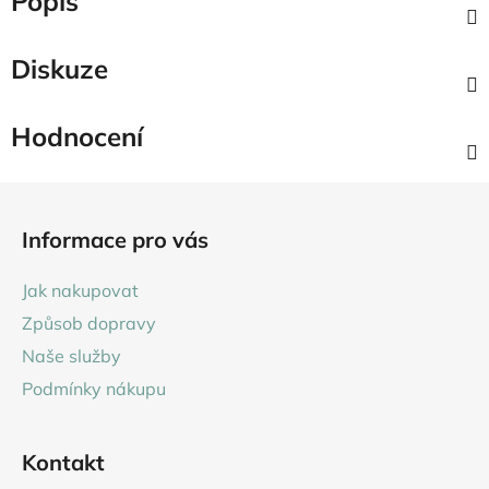
Popis
Diskuze
Hodnocení
Z
á
Informace pro vás
p
a
Jak nakupovat
t
Způsob dopravy
í
Naše služby
Podmínky nákupu
Kontakt