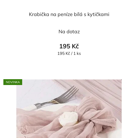
Krabička na peníze bílá s kytičkami
Průměrné
Na dotaz
hodnocení
produktu
195 Kč
je
Měrná
195 Kč / 1 ks
cena:
5,0
z
5
NOVINKA
hvězdiček.