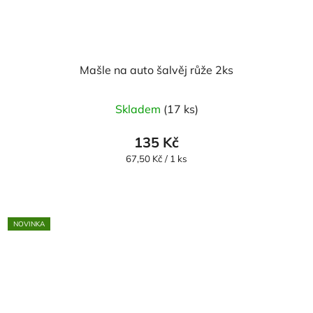
Mašle na auto šalvěj růže 2ks
Skladem
(17 ks)
135 Kč
Měrná
67,50 Kč / 1 ks
cena:
NOVINKA