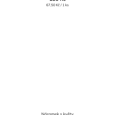
Měrná
67,50 Kč / 1 ks
cena:
Náramek s květy