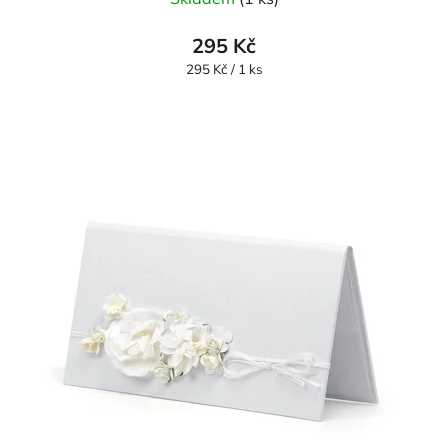
295 Kč
Měrná
295 Kč / 1 ks
cena: