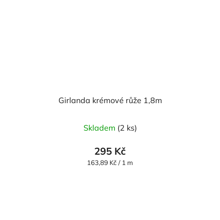
Girlanda krémové růže 1,8m
Skladem
(2 ks)
295 Kč
Měrná
163,89 Kč / 1 m
cena: