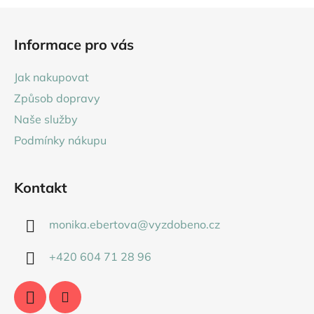
Z
á
Informace pro vás
p
a
Jak nakupovat
t
Způsob dopravy
í
Naše služby
Podmínky nákupu
Kontakt
monika.ebertova
@
vyzdobeno.cz
+420 604 71 28 96