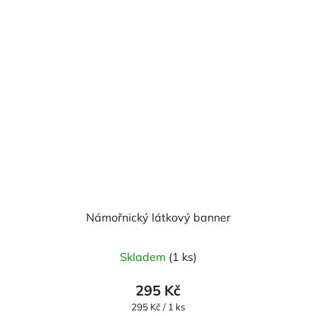
Námořnický látkový banner
Skladem
(1 ks)
295 Kč
Měrná
295 Kč / 1 ks