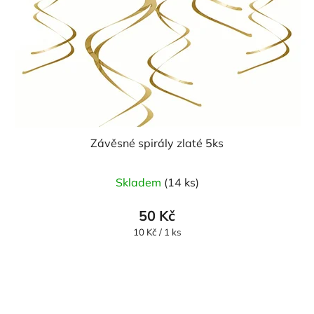
Závěsné spirály zlaté 5ks
Skladem
(14 ks)
50 Kč
Měrná
10 Kč / 1 ks
cena: