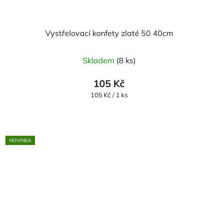
Vystřelovací konfety zlaté 50 40cm
Skladem
(8 ks)
105 Kč
Měrná
105 Kč / 1 ks
cena:
NOVINKA