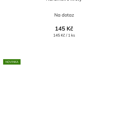
Na dotaz
145 Kč
Měrná
145 Kč / 1 ks
cena:
NOVINKA