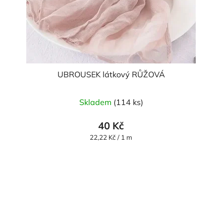
UBROUSEK látkový RŮŽOVÁ
Skladem
(114 ks)
40 Kč
Měrná
22,22 Kč / 1 m
cena: