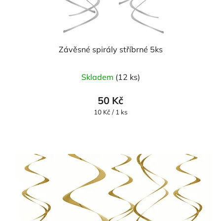
Závěsné spirály stříbrné 5ks
Skladem
(12 ks)
50 Kč
Měrná
10 Kč / 1 ks
cena: