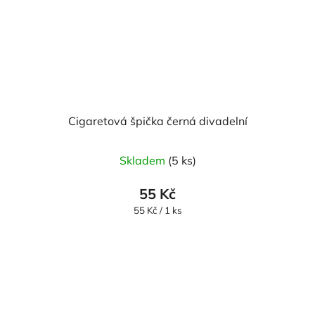
Cigaretová špička černá divadelní
Skladem
(5 ks)
55 Kč
Měrná
55 Kč / 1 ks
cena: