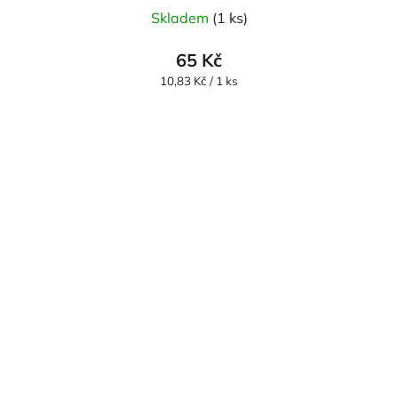
Skladem
(1 ks)
65 Kč
Měrná
10,83 Kč / 1 ks
cena: