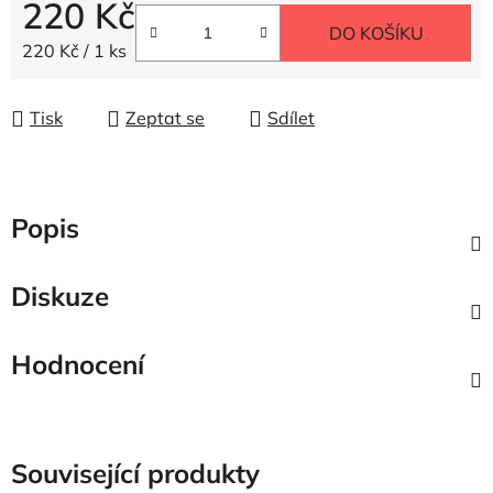
220 Kč
DO KOŠÍKU
Měrná cena:
220 Kč / 1 ks
Tisk
Zeptat se
Sdílet
Popis
Diskuze
Hodnocení
Související produkty