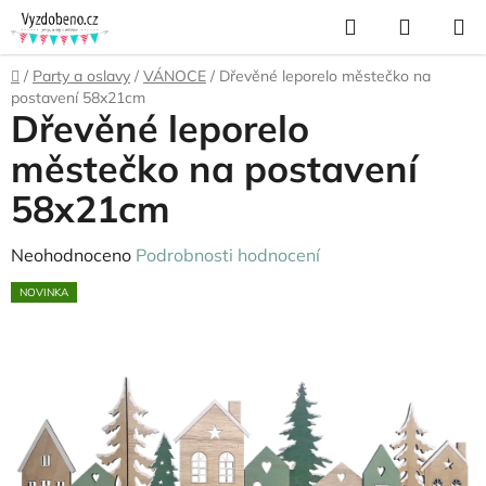
Přejít
Hledat
NÁKUP
na
KOŠÍK
obsah
Domů
/
Party a oslavy
/
VÁNOCE
/
Dřevěné leporelo městečko na
postavení 58x21cm
Dřevěné leporelo
městečko na postavení
58x21cm
Průměrné
Neohodnoceno
Podrobnosti hodnocení
hodnocení
NOVINKA
produktu
je
0,0
z
5
hvězdiček.