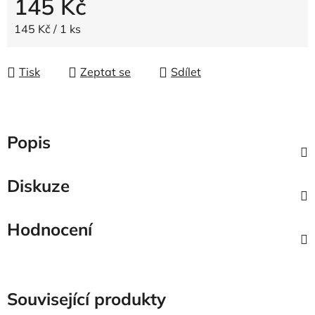
145 Kč
Měrná cena:
145 Kč / 1 ks
Tisk
Zeptat se
Sdílet
Popis
Diskuze
Hodnocení
Související produkty