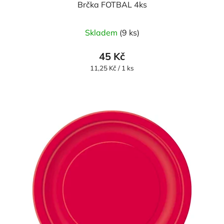
Brčka FOTBAL 4ks
Skladem
(9 ks)
45 Kč
Měrná
11,25 Kč / 1 ks
cena: