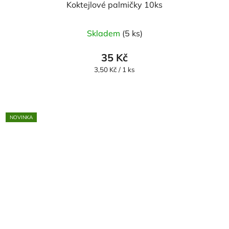
Koktejlové palmičky 10ks
Skladem
(5 ks)
35 Kč
Měrná
3,50 Kč / 1 ks
cena:
NOVINKA