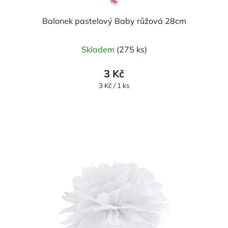
Balonek pastelový Baby růžová 28cm
Skladem
(275 ks)
3 Kč
Měrná
3 Kč / 1 ks
cena: