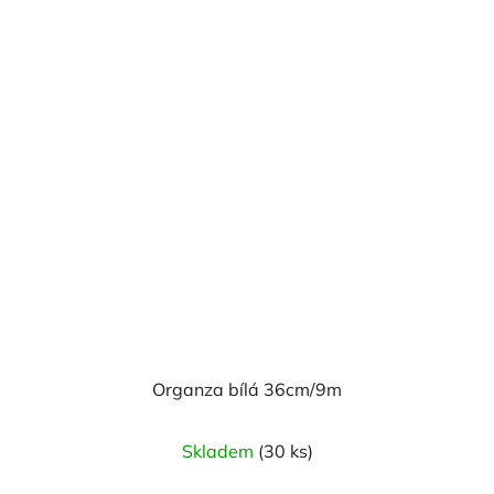
Organza bílá 36cm/9m
Průměrné
Skladem
(30 ks)
hodnocení
produktu