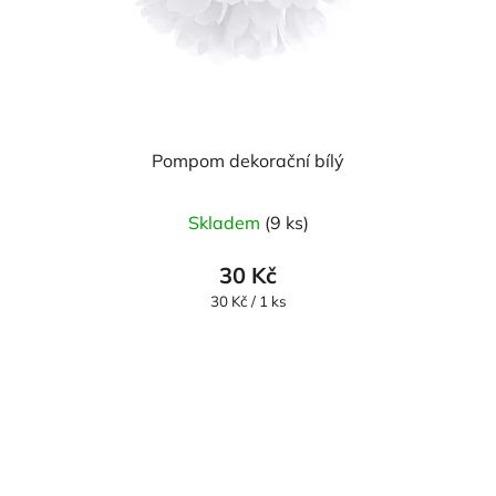
Pompom dekorační bílý
Skladem
(9 ks)
30 Kč
Měrná
30 Kč / 1 ks
cena: