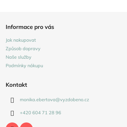
Z
á
Informace pro vás
p
a
Jak nakupovat
t
Způsob dopravy
í
Naše služby
Podmínky nákupu
Kontakt
monika.ebertova
@
vyzdobeno.cz
+420 604 71 28 96