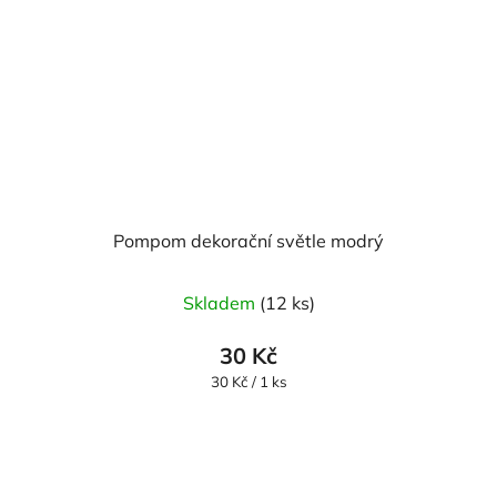
Pompom dekorační světle modrý
Skladem
(12 ks)
30 Kč
Měrná
30 Kč / 1 ks
cena: