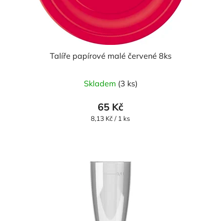
Talíře papírové malé červené 8ks
Skladem
(3 ks)
65 Kč
Měrná
8,13 Kč / 1 ks
cena: