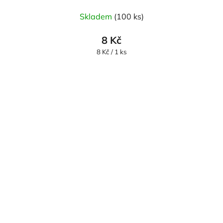
Skladem
(100 ks)
8 Kč
Měrná
8 Kč / 1 ks
cena: