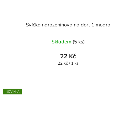
Svíčka narozeninová na dort 1 modrá
Skladem
(5 ks)
22 Kč
Měrná
22 Kč / 1 ks
cena:
NOVINKA