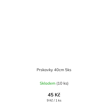
Prskavky 40cm 5ks
Skladem
(10 ks)
45 Kč
Měrná
9 Kč / 1 ks
cena: