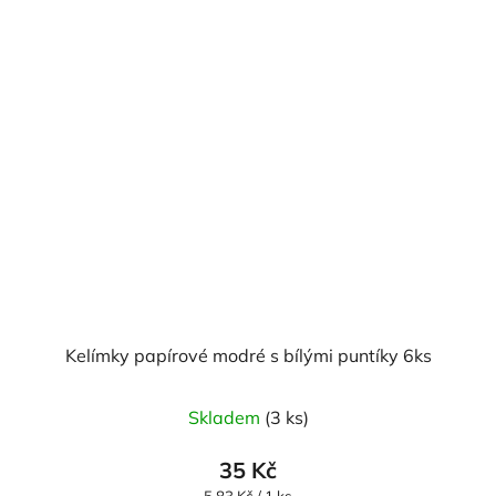
Kelímky papírové modré s bílými puntíky 6ks
Skladem
(3 ks)
35 Kč
Měrná