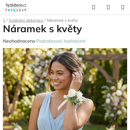
Přejít
Hledat
NÁKUP
na
KOŠÍK
obsah
Domů
/
Svatební dekorace
/
Náramek s květy
Náramek s květy
Průměrné
Neohodnoceno
Podrobnosti hodnocení
hodnocení
produktu
je
0,0
z
5
hvězdiček.