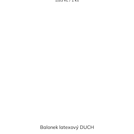
5,83 Kč / 1 ks
cena:
Balonek latexový DUCH