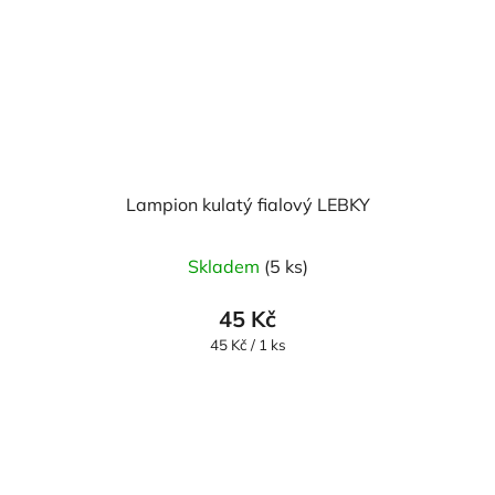
Lampion kulatý fialový LEBKY
Skladem
(5 ks)
45 Kč
Měrná
45 Kč / 1 ks
cena: