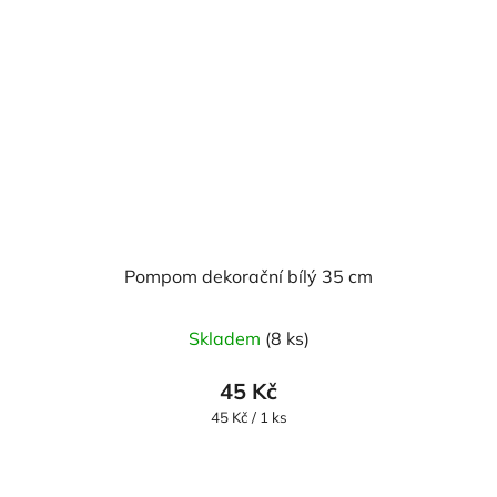
Pompom dekorační bílý 35 cm
Skladem
(8 ks)
45 Kč
Měrná
45 Kč / 1 ks
cena: