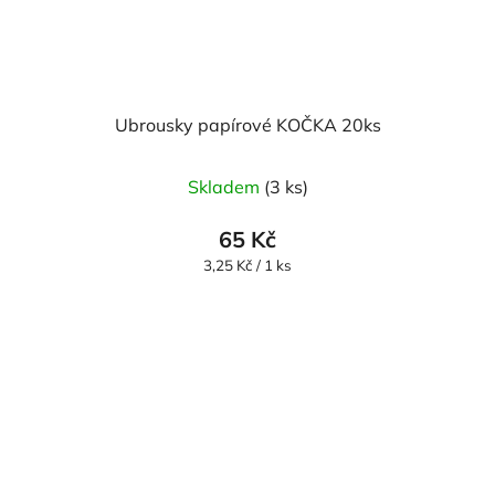
Ubrousky papírové KOČKA 20ks
Skladem
(3 ks)
65 Kč
Měrná
3,25 Kč / 1 ks
cena: