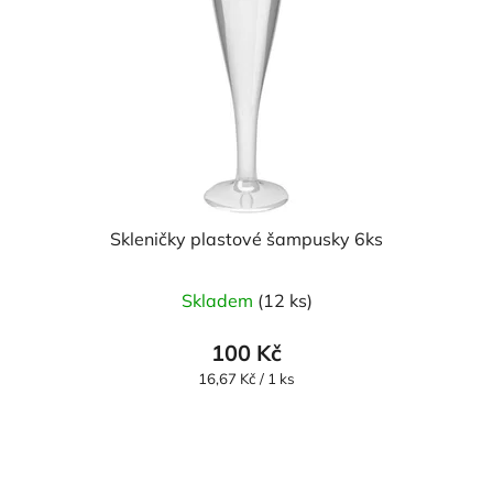
Skleničky plastové šampusky 6ks
Skladem
(12 ks)
100 Kč
Měrná
16,67 Kč / 1 ks
cena: