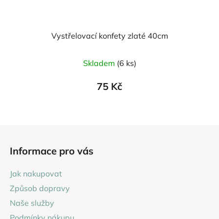
Vystřelovací konfety zlaté 40cm
Skladem
(6 ks)
75 Kč
Z
á
Informace pro vás
p
a
Jak nakupovat
t
Způsob dopravy
í
Naše služby
Podmínky nákupu