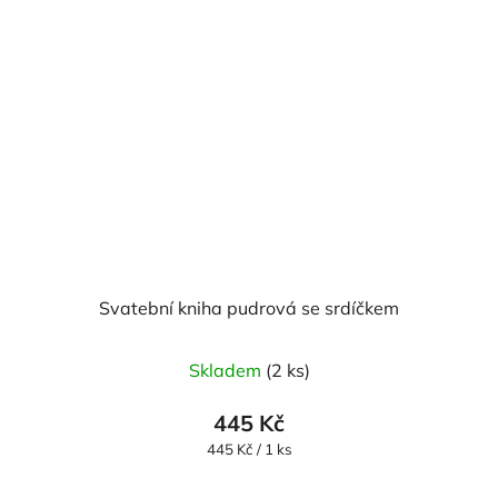
Svatební kniha pudrová se srdíčkem
Skladem
(2 ks)
445 Kč
Měrná
445 Kč / 1 ks
cena: