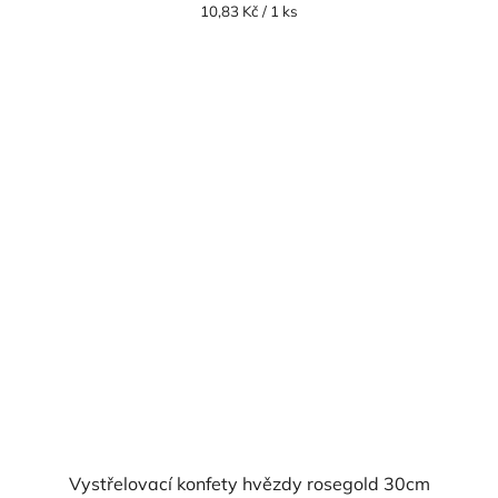
Měrná
10,83 Kč / 1 ks
cena:
Vystřelovací konfety hvězdy rosegold 30cm