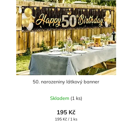
50. narozeniny látkový banner
Skladem
(1 ks)
195 Kč
Měrná
195 Kč / 1 ks
cena: