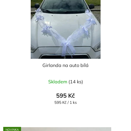
Girlanda na auto bílá
Průměrné
Skladem
(14 ks)
hodnocení
produktu
595 Kč
je
Měrná
595 Kč / 1 ks
cena:
5,0
z
5
NOVINKA