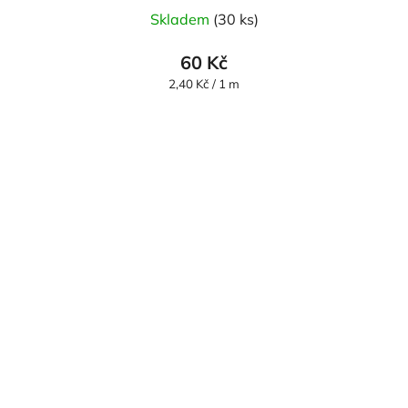
Skladem
(30 ks)
60 Kč
Měrná
2,40 Kč / 1 m
cena: