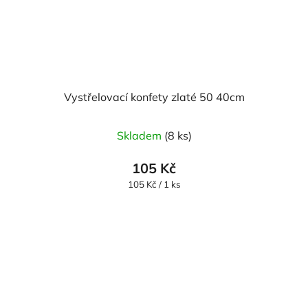
Vystřelovací konfety zlaté 50 40cm
Skladem
(8 ks)
105 Kč
Měrná
105 Kč / 1 ks
cena: