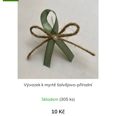
hvězdiček.
Vývazek k myrtě šalvějovo-přírodní
Skladem
(305 ks)
10 Kč