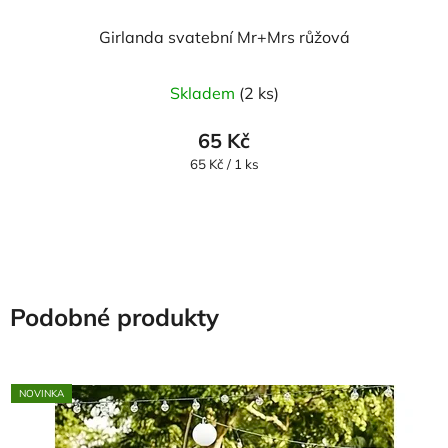
Girlanda svatební Mr+Mrs růžová
Skladem
(2 ks)
65 Kč
Měrná
65 Kč / 1 ks
cena:
Podobné produkty
NOVINKA