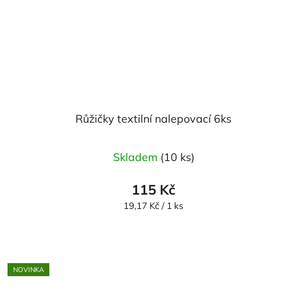
Růžičky textilní nalepovací 6ks
Průměrné
Skladem
(10 ks)
hodnocení
produktu
115 Kč
je
Měrná
19,17 Kč / 1 ks
cena:
5,0
z
5
NOVINKA
hvězdiček.