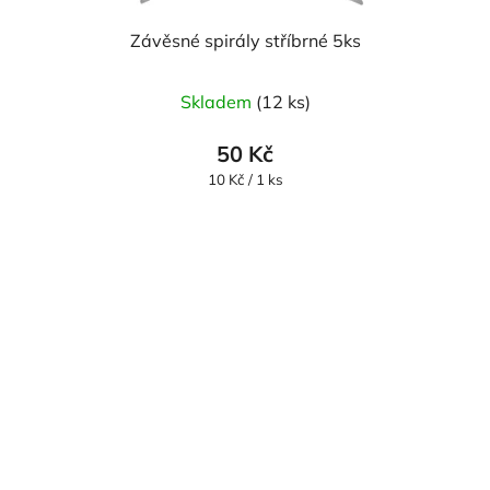
Závěsné spirály stříbrné 5ks
Skladem
(12 ks)
50 Kč
Měrná
10 Kč / 1 ks
cena: