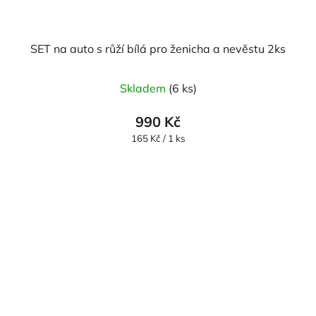
SET na auto s růží bílá pro ženicha a nevěstu 2ks
Průměrné
Skladem
(6 ks)
hodnocení
produktu
990 Kč
je
Měrná
165 Kč / 1 ks
cena:
5,0
z
5
hvězdiček.