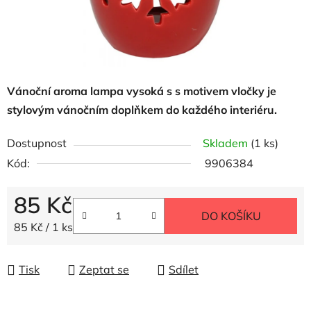
Vánoční aroma lampa vysoká s s motivem vločky je
stylovým vánočním doplňkem do každého interiéru.
Dostupnost
Skladem
(1 ks)
Kód:
9906384
85 Kč
DO KOŠÍKU
Měrná cena:
85 Kč / 1 ks
Tisk
Zeptat se
Sdílet