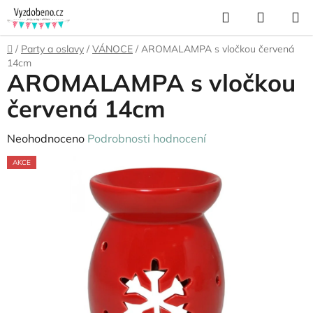
Přejít
Hledat
NÁKUP
na
KOŠÍK
obsah
Domů
/
Party a oslavy
/
VÁNOCE
/
AROMALAMPA s vločkou červená
14cm
AROMALAMPA s vločkou
červená 14cm
Průměrné
Neohodnoceno
Podrobnosti hodnocení
hodnocení
AKCE
produktu
je
0,0
z
5
hvězdiček.