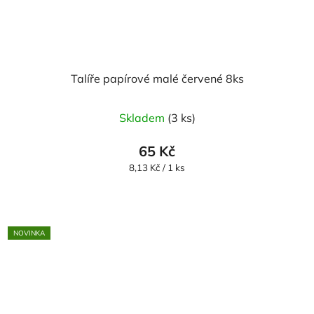
Talíře papírové malé červené 8ks
Skladem
(3 ks)
65 Kč
Měrná
8,13 Kč / 1 ks
cena:
NOVINKA