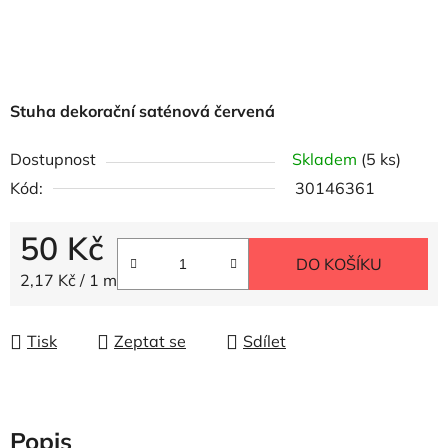
Stuha dekorační saténová červená
Dostupnost
Skladem
(5 ks)
Kód:
30146361
50 Kč
DO KOŠÍKU
Měrná cena:
2,17 Kč / 1 m
Tisk
Zeptat se
Sdílet
Popis