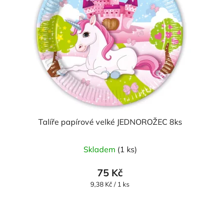
Talíře papírové velké JEDNOROŽEC 8ks
Skladem
(1 ks)
75 Kč
Měrná
9,38 Kč / 1 ks
cena: