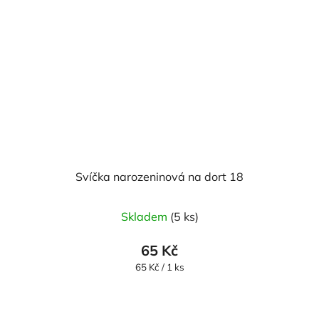
Svíčka narozeninová na dort 18
Skladem
(5 ks)
65 Kč
Měrná
65 Kč / 1 ks
cena: