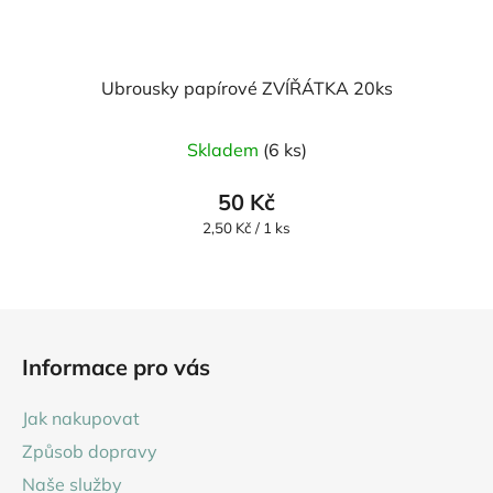
Ubrousky papírové ZVÍŘÁTKA 20ks
Skladem
(6 ks)
50 Kč
Měrná
2,50 Kč / 1 ks
cena:
Z
á
Informace pro vás
p
a
Jak nakupovat
t
Způsob dopravy
í
Naše služby