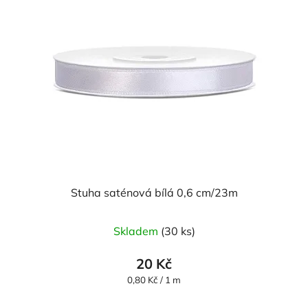
Stuha saténová bílá 0,6 cm/23m
Průměrné
Skladem
(30 ks)
hodnocení
produktu
20 Kč
je
Měrná
0,80 Kč / 1 m
cena:
5,0