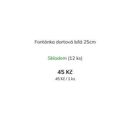
Fontánka dortová bílá 25cm
Skladem
(12 ks)
45 Kč
Měrná
45 Kč / 1 ks
cena: