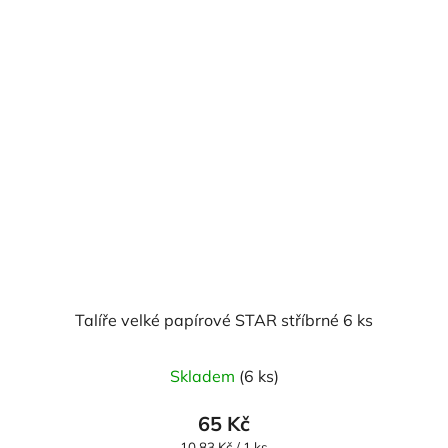
Talíře velké papírové STAR stříbrné 6 ks
Skladem
(6 ks)
65 Kč
Měrná
10,83 Kč / 1 ks