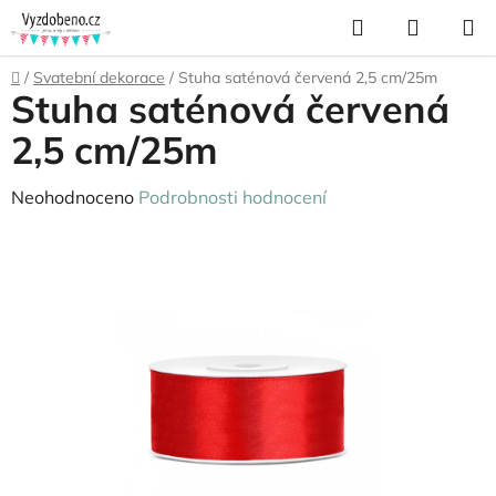
Přejít
Hledat
NÁKUP
na
KOŠÍK
obsah
Domů
/
Svatební dekorace
/
Stuha saténová červená 2,5 cm/25m
Stuha saténová červená
2,5 cm/25m
Průměrné
Neohodnoceno
Podrobnosti hodnocení
hodnocení
produktu
je
0,0
z
5
hvězdiček.