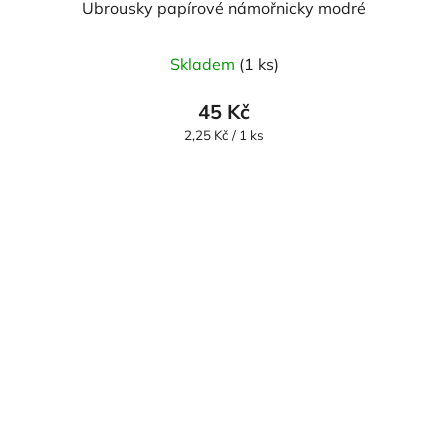
Ubrousky papírové námořnicky modré
Skladem
(1 ks)
45 Kč
Měrná
2,25 Kč / 1 ks
cena: