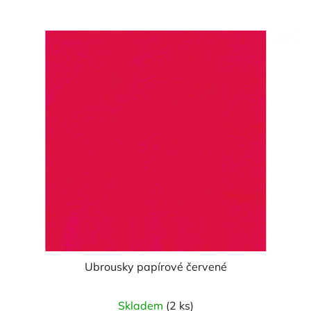
z
5
hvězdiček.
Ubrousky papírové červené
Skladem
(2 ks)