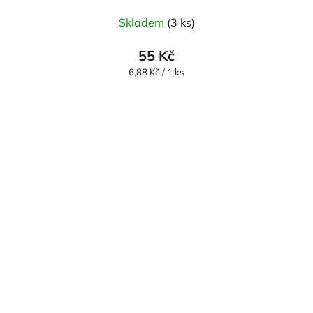
Skladem
(3 ks)
55 Kč
Měrná
6,88 Kč / 1 ks
cena: