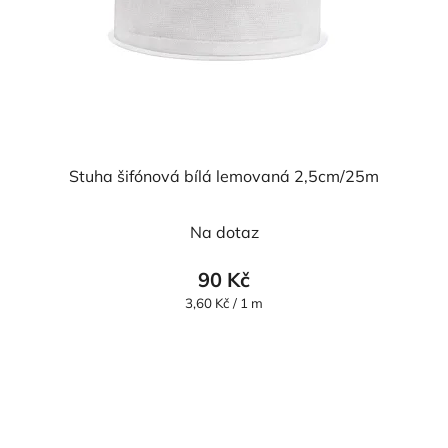
Stuha šifónová bílá lemovaná 2,5cm/25m
Průměrné
Na dotaz
hodnocení
produktu
90 Kč
je
Měrná
3,60 Kč / 1 m
cena:
5,0
z
5
hvězdiček.