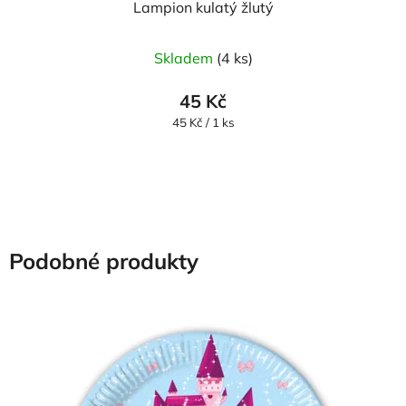
Lampion kulatý žlutý
Skladem
(4 ks)
45 Kč
Měrná
45 Kč / 1 ks
cena:
Podobné produkty