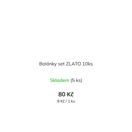
Balónky set ZLATO 10ks
Skladem
(5 ks)
80 Kč
Měrná
8 Kč / 1 ks
cena: