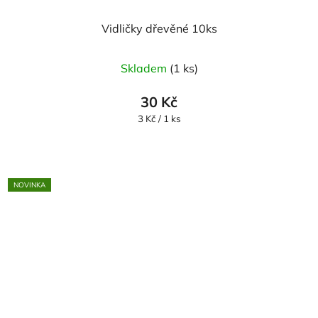
Vidličky dřevěné 10ks
Skladem
(1 ks)
30 Kč
Měrná
3 Kč / 1 ks
cena:
NOVINKA