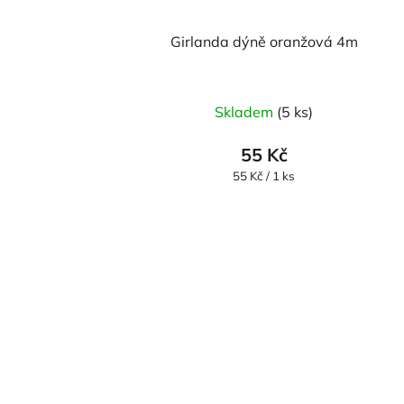
Girlanda dýně oranžová 4m
Skladem
(5 ks)
55 Kč
Měrná
55 Kč / 1 ks
cena: