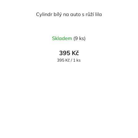
Cylindr bílý na auto s růží lila
Skladem
(9 ks)
395 Kč
Měrná
395 Kč / 1 ks
cena: