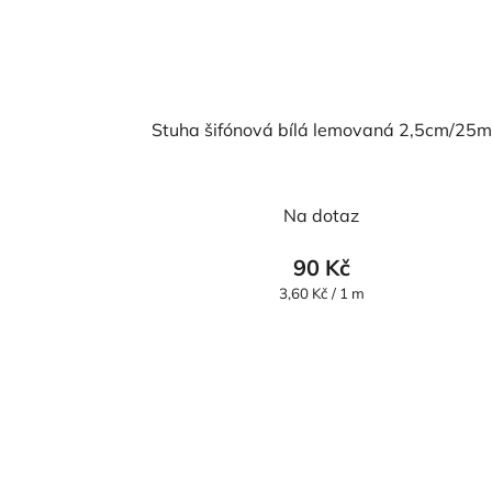
Stuha šifónová bílá lemovaná 2,5cm/25m
Průměrné
Na dotaz
hodnocení
produktu
90 Kč
je
Měrná
3,60 Kč / 1 m
cena:
5,0
z
5
hvězdiček.