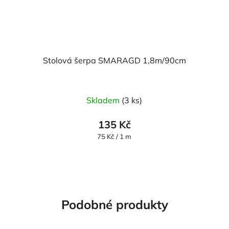
Stolová šerpa SMARAGD 1,8m/90cm
Skladem
(3 ks)
135 Kč
Měrná
75 Kč / 1 m
cena:
Podobné produkty