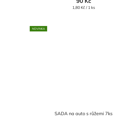
90 Kč
Měrná
1,80 Kč / 1 ks
cena:
NOVINKA
SADA na auto s růžemi 7ks