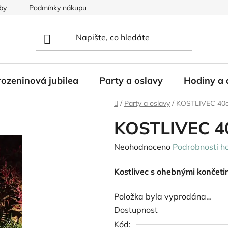
by
Podmínky nákupu
ozeninová jubilea
Party a oslavy
Hodiny a 
Domů
/
Party a oslavy
/
KOSTLIVEC 40
KOSTLIVEC 4
Průměrné
Neohodnoceno
Podrobnosti h
hodnocení
Kostlivec s ohebnými končeti
produktu
je
Položka byla vyprodána…
0,0
Dostupnost
z
Kód: