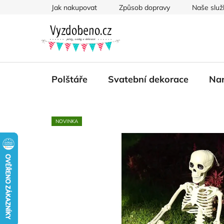
Přejít
Jak nakupovat
Způsob dopravy
Naše služ
na
obsah
Polštáře
Svatební dekorace
Nar
NOVINKA