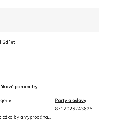
Sdílet
lňkové parametry
gorie
Party a oslavy
8712026743626
oložka byla vyprodána…