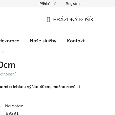
Přihlášení
Registrace
PRÁZDNÝ KOŠÍK
NÁKUPNÍ
KOŠÍK
dekorace
Naše služby
Kontakt
cm
0cm
odnocení
nami a lebkou výška 40cm, možno zavěsit
Na dotaz
99291