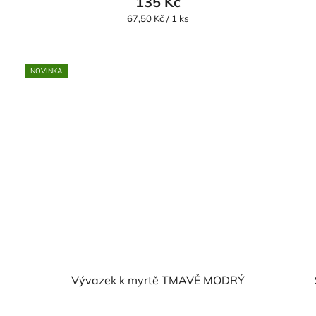
135 Kč
Měrná
67,50 Kč / 1 ks
cena:
NOVINKA
Vývazek k myrtě TMAVĚ MODRÝ