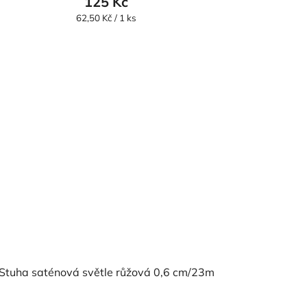
125 Kč
Měrná
62,50 Kč / 1 ks
cena:
Stuha saténová světle růžová 0,6 cm/23m