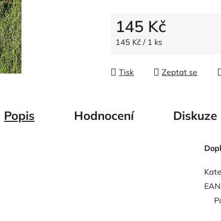
5
hvězdiček.
145 Kč
Měrná cena:
145 Kč / 1 ks
Tisk
Zeptat se
Popis
Hodnocení
Diskuze
Dop
Kate
EAN
P