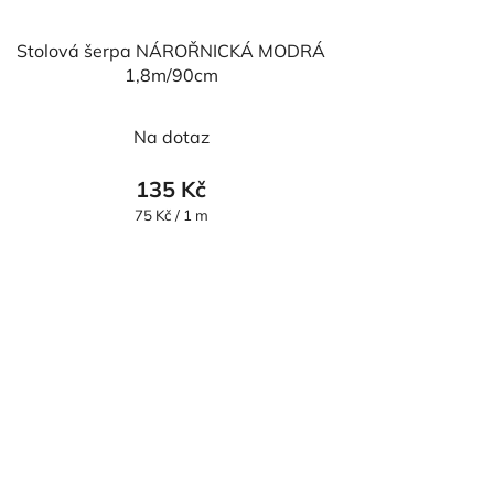
Stolová šerpa NÁROŘNICKÁ MODRÁ
1,8m/90cm
Na dotaz
135 Kč
Měrná
75 Kč / 1 m
cena: