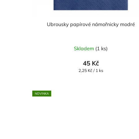
Ubrousky papírové námořnicky modré
Skladem
(1 ks)
45 Kč
Měrná
2,25 Kč / 1 ks
cena:
NOVINKA