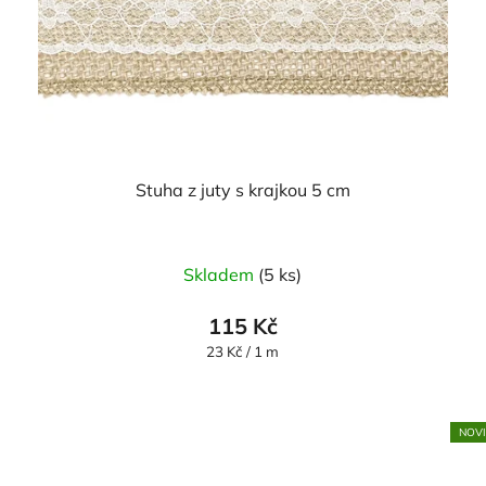
Stuha z juty s krajkou 5 cm
Průměrné
Skladem
(5 ks)
hodnocení
produktu
115 Kč
je
Měrná
23 Kč / 1 m
cena:
5,0
z
5
NOV
hvězdiček.