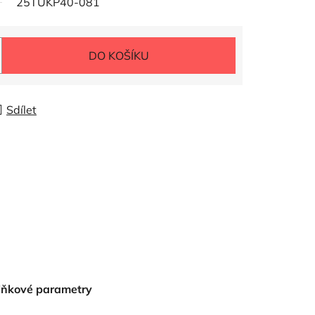
25TUKP40-081
DO KOŠÍKU
Sdílet
lňkové parametry