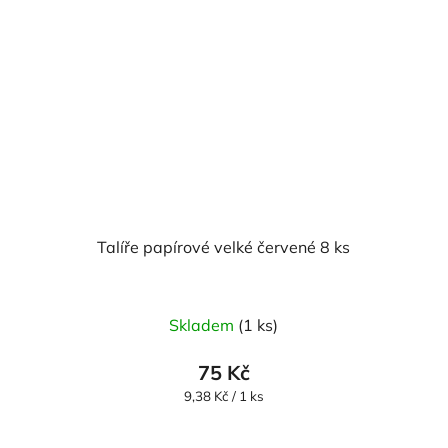
Talíře papírové velké červené 8 ks
Skladem
(1 ks)
75 Kč
Měrná
9,38 Kč / 1 ks
cena: