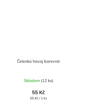
Čelenka havaj barevná
Skladem
(12 ks)
55 Kč
Měrná
55 Kč / 1 ks
cena: