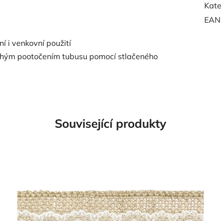
Kate
EAN
í i venkovní použití
uhým pootočením tubusu pomocí stlačeného
Související produkty