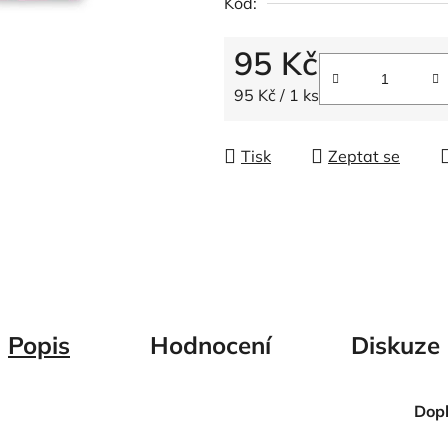
Kód:
z
5
95 Kč
hvězdiček.
Měrná cena:
95 Kč / 1 ks
Tisk
Zeptat se
Popis
Hodnocení
Diskuze
Dop