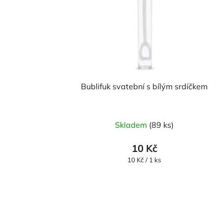
Bublifuk svatební s bílým srdíčkem
Průměrné
Skladem
(89 ks)
hodnocení
produktu
10 Kč
je
Měrná
10 Kč / 1 ks
cena:
5,0
z
5
hvězdiček.