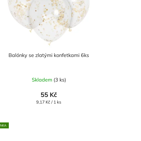
Balónky se zlatými konfetkami 6ks
Průměrné
Skladem
(3 ks)
hodnocení
produktu
55 Kč
je
Měrná
9,17 Kč / 1 ks
cena:
5,0
z
5
INKA
hvězdiček.