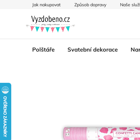
Přejít
Jak nakupovat
Způsob dopravy
Naše služ
na
obsah
Polštáře
Svatební dekorace
Nar