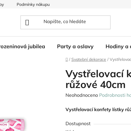
by
Podmínky nákupu
ozeninová jubilea
Party a oslavy
Hodiny a 
Domů
/
Svatební dekorace
/
Vystřelovac
Vystřelovací k
růžové 40cm
Průměrné
Neohodnoceno
Podrobnosti h
hodnocení
Vystřelovací konfety lístky r
produktu
je
Dostupnost
0,0