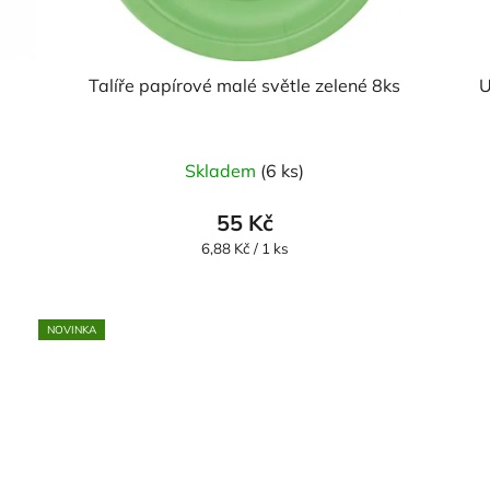
Talíře papírové malé světle zelené 8ks
U
Skladem
(6 ks)
55 Kč
Měrná
6,88 Kč / 1 ks
cena:
NOVINKA