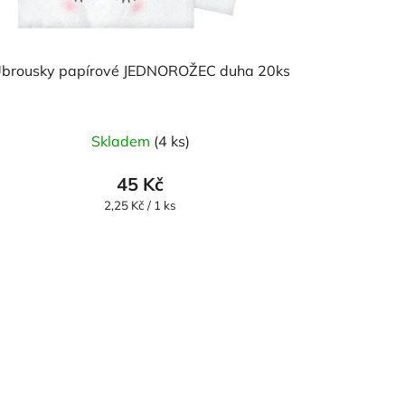
brousky papírové JEDNOROŽEC duha 20ks
Skladem
(4 ks)
45 Kč
Měrná
2,25 Kč / 1 ks
cena: