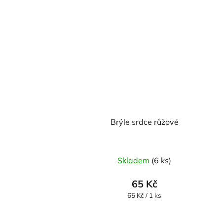
Brýle srdce růžové
Skladem
(6 ks)
65 Kč
Měrná
65 Kč / 1 ks
cena: